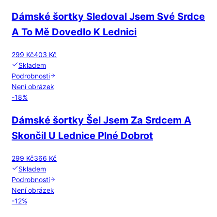
Dámské šortky Sledoval Jsem Své Srdce
A To Mě Dovedlo K Lednici
299 Kč
403 Kč
Skladem
Podrobnosti
Není obrázek
-
18
%
Dámské šortky Šel Jsem Za Srdcem A
Skončil U Lednice Plné Dobrot
299 Kč
366 Kč
Skladem
Podrobnosti
Není obrázek
-
12
%