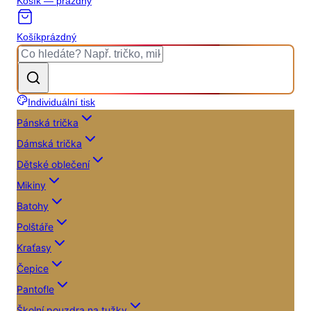
Košík — prázdný
Košík
prázdný
Individuální tisk
Pánská trička
Dámská trička
Dětské oblečení
Mikiny
Batohy
Polštáře
Kraťasy
Čepice
Pantofle
Školní pouzdra na tužky