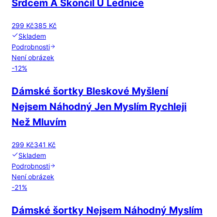
Srdcem A Skončil U Lednice
299 Kč
385 Kč
Skladem
Podrobnosti
Není obrázek
-
12
%
Dámské šortky Bleskové Myšlení
Nejsem Náhodný Jen Myslím Rychleji
Než Mluvím
299 Kč
341 Kč
Skladem
Podrobnosti
Není obrázek
-
21
%
Dámské šortky Nejsem Náhodný Myslím