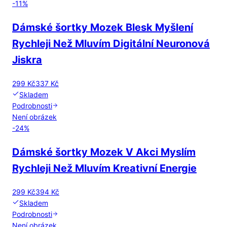
-
11
%
Dámské šortky Mozek Blesk Myšlení
Rychleji Než Mluvím Digitální Neuronová
Jiskra
299 Kč
337 Kč
Skladem
Podrobnosti
Není obrázek
-
24
%
Dámské šortky Mozek V Akci Myslím
Rychleji Než Mluvím Kreativní Energie
299 Kč
394 Kč
Skladem
Podrobnosti
Není obrázek