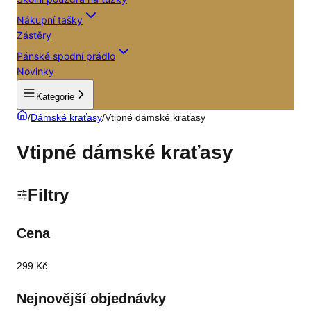
Nákupní tašky
Zástěry
Pánské spodní prádlo
Novinky
Kategorie
/
Dámské kraťasy
/
Vtipné dámské kraťasy
Vtipné dámské kraťasy
Filtry
Cena
299 Kč
Nejnovější objednávky