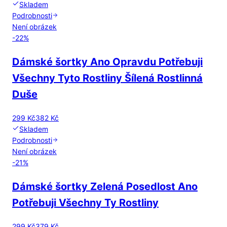
Skladem
Podrobnosti
Není obrázek
-
22
%
Dámské šortky Ano Opravdu Potřebuji
Všechny Tyto Rostliny Šílená Rostlinná
Duše
299 Kč
382 Kč
Skladem
Podrobnosti
Není obrázek
-
21
%
Dámské šortky Zelená Posedlost Ano
Potřebuji Všechny Ty Rostliny
299 Kč
379 Kč