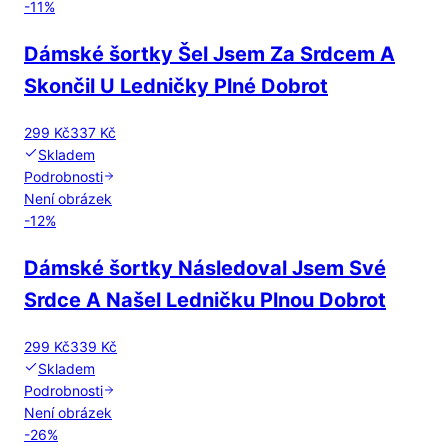
-
11
%
Dámské šortky Šel Jsem Za Srdcem A
Skončil U Ledničky Plné Dobrot
299 Kč
337 Kč
Skladem
Podrobnosti
Není obrázek
-
12
%
Dámské šortky Následoval Jsem Své
Srdce A Našel Ledničku Plnou Dobrot
299 Kč
339 Kč
Skladem
Podrobnosti
Není obrázek
-
26
%