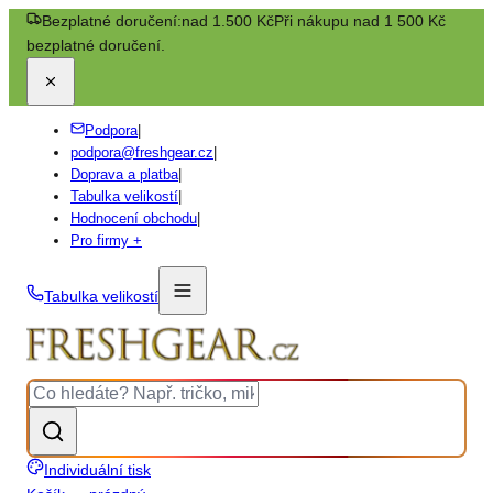
Bezplatné doručení:
nad 1.500 Kč
Při nákupu nad 1 500 Kč
bezplatné doručení.
Podpora
|
podpora@freshgear.cz
|
Doprava a platba
|
Tabulka velikostí
|
Hodnocení obchodu
|
Pro firmy +
Tabulka velikostí
Individuální tisk