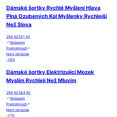
Dámské šortky Rychlé Myšlení Hlava
Plná Ozubených Kol Myšlenky Rychlejší
Než Slova
299 Kč
351 Kč
Skladem
Podrobnosti
Není obrázek
-
18
%
Dámské šortky Elektrizující Mozek
Myslím Rychleji Než Mluvím
299 Kč
364 Kč
Skladem
Podrobnosti
Není obrázek
-
17
%