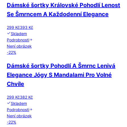
Dámské šortky Královské Pohodlí Lenost
Se Šmrncem A Každodenní Elegance
299 Kč
393 Kč
Skladem
Podrobnosti
Není obrázek
-
22
%
Dámské šortky Pohodlí A Šmrnc Lenivá
Elegance Jógy S Mandalami Pro Volné
Chvíle
299 Kč
382 Kč
Skladem
Podrobnosti
Není obrázek
-
22
%