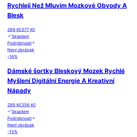
Rychleji Než Mluvím Mozkové Obvody A
Blesk
299 Kč
377 Kč
Skladem
Podrobnosti
Není obrázek
-
16
%
Dámské šortky Bleskový Mozek Rychlé
Myšlení Digitální Energie A Kreativní
Nápady
299 Kč
356 Kč
Skladem
Podrobnosti
Není obrázek
-
15
%