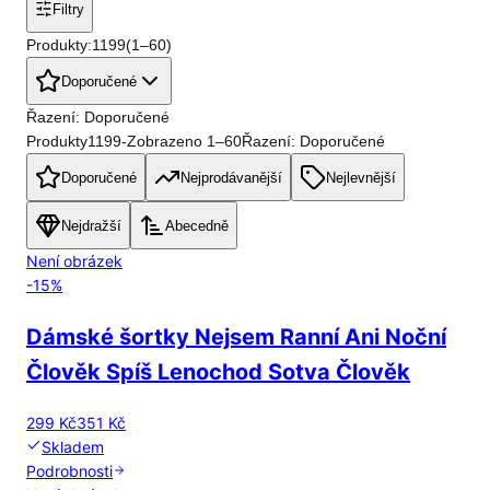
Filtry
Produkty:
1199
(
1
–
60
)
Doporučené
Řazení: Doporučené
Produkty
1199
-
Zobrazeno
1
–
60
Řazení: Doporučené
Doporučené
Nejprodávanější
Nejlevnější
Nejdražší
Abecedně
Není obrázek
-
15
%
Dámské šortky Nejsem Ranní Ani Noční
Člověk Spíš Lenochod Sotva Člověk
299 Kč
351 Kč
Skladem
Podrobnosti