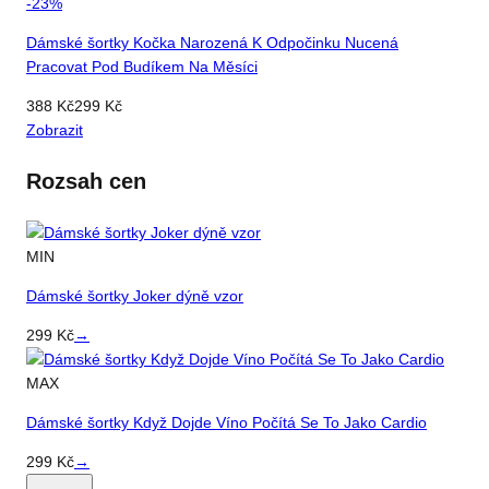
-
23
%
Dámské šortky Kočka Narozená K Odpočinku Nucená
Pracovat Pod Budíkem Na Měsíci
388
Kč
299
Kč
Zobrazit
Rozsah cen
MIN
Dámské šortky Joker dýně vzor
299
Kč
→
MAX
Dámské šortky Když Dojde Víno Počítá Se To Jako Cardio
299
Kč
→