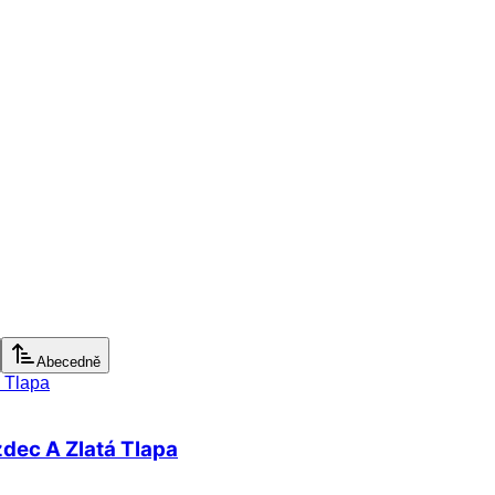
Abecedně
zdec A Zlatá Tlapa