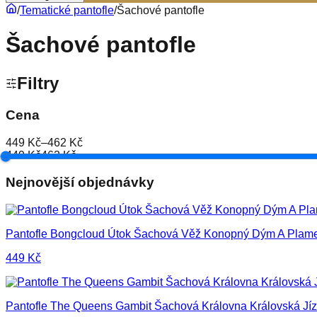
/
Tematické pantofle
/
Šachové pantofle
Šachové pantofle
Filtry
Cena
449 Kč
–
462 Kč
449 Kč
462 Kč
Nejnovější objednávky
Pantofle Bongcloud Útok Šachová Věž Konopný Dým A Plam
449
Kč
Pantofle The Queens Gambit Šachová Královna Královská Jí