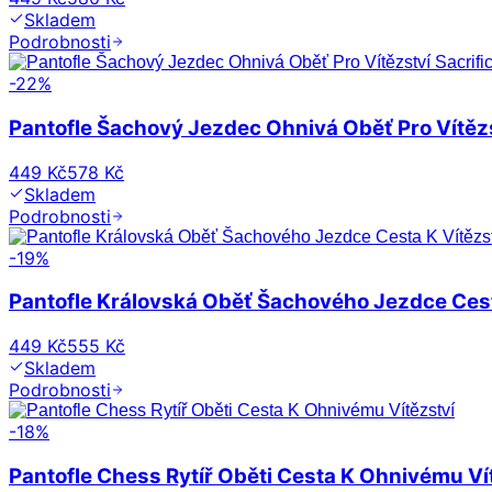
Skladem
Podrobnosti
-
22
%
Pantofle Šachový Jezdec Ohnivá Oběť Pro Vítězs
449 Kč
578 Kč
Skladem
Podrobnosti
-
19
%
Pantofle Královská Oběť Šachového Jezdce Cest
449 Kč
555 Kč
Skladem
Podrobnosti
-
18
%
Pantofle Chess Rytíř Oběti Cesta K Ohnivému Ví