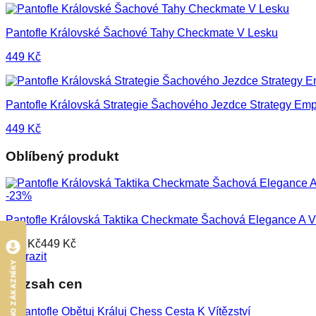
Pantofle Královské Šachové Tahy Checkmate V Lesku
449
Kč
Pantofle Královská Strategie Šachového Jezdce Strategy Emp
449
Kč
Oblíbený produkt
-
23
%
Pantofle Královská Taktika Checkmate Šachová Elegance A Ví
586
Kč
449
Kč
Zobrazit
HODNOCENO ZÁKAZNÍKY
Rozsah cen