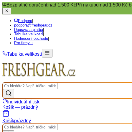
Bezplatné doručení:
nad 1.500 Kč
Při nákupu nad 1 500 Kč b
Podpora
|
podpora@freshgear.cz
|
Doprava a platba
|
Tabulka velikostí
|
Hodnocení obchodu
|
Pro firmy +
Tabulka velikostí
Individuální tisk
Košík — prázdný
Košík
prázdný