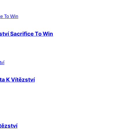
tví Sacrifice To Win
a K Vítězství
tězství