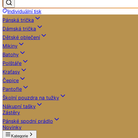
Individuální tisk
Pánská trička
Dámská trička
Dětské oblečení
Mikiny
Batohy
Polštáře
Kraťasy
Čepice
Pantofle
Školní pouzdra na tužky
Nákupní tašky
Zástěry
Pánské spodní prádlo
Novinky
Kategorie