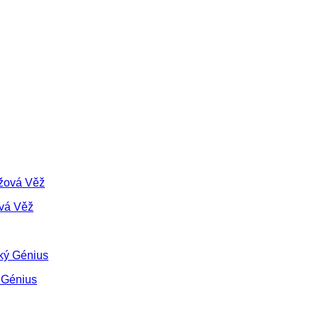
vá Věž
 Génius