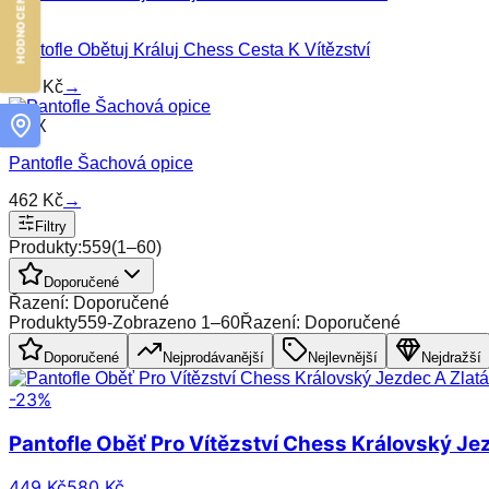
MIN
Pantofle Obětuj Králuj Chess Cesta K Vítězství
449
Kč
→
MAX
Pantofle Šachová opice
462
Kč
→
Filtry
Produkty:
559
(
1
–
60
)
Doporučené
Řazení: Doporučené
Produkty
559
-
Zobrazeno
1
–
60
Řazení: Doporučené
Doporučené
Nejprodávanější
Nejlevnější
Nejdražší
-
23
%
Pantofle Oběť Pro Vítězství Chess Královský Je
449 Kč
580 Kč