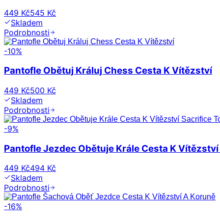
449 Kč
545 Kč
Skladem
Podrobnosti
-
10
%
Pantofle Obětuj Králuj Chess Cesta K Vítězství
449 Kč
500 Kč
Skladem
Podrobnosti
-
9
%
Pantofle Jezdec Obětuje Krále Cesta K Vítězství
449 Kč
494 Kč
Skladem
Podrobnosti
-
16
%