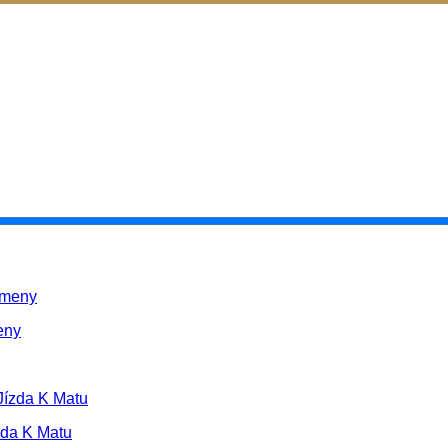
eny
zda K Matu