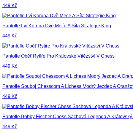
449
Kč
Pantofle Lví Koruna Dvě Meče A Síla Strategie King
449
Kč
Pantofle Oběť Rytíře Pro Královské Vítězství V Chess
449
Kč
Pantofle Souboj Chesscom A Lichess Modrý Jezdec A Oranžo
449
Kč
Pantofle Bobby Fischer Chess Šachová Legenda A Královský
449
Kč