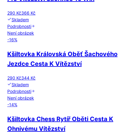
290 Kč
366 Kč
Skladem
Podrobnosti
Není obrázek
-
16
%
Kšiltovka Královská Oběť Šachového
Jezdce Cesta K Vítězství
290 Kč
344 Kč
Skladem
Podrobnosti
Není obrázek
-
14
%
Kšiltovka Chess Rytíř Oběti Cesta K
Ohnivému Vítězství