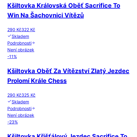
Kšiltovka Královská Oběť Sacrifice To
Win Na Šachovnici Vítězů
290 Kč
322 Kč
Skladem
Podrobnosti
Není obrázek
-
11
%
Kšiltovka Oběť Za Vítězství Zlatý Jezdec
Prolomí Krále Chess
290 Kč
325 Kč
Skladem
Podrobnosti
Není obrázek
-
23
%
Kšiltovka Křišťálový Jezdec Sacrifice To