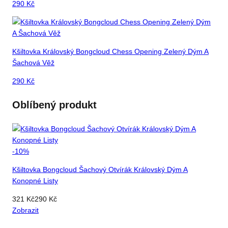
290
Kč
Kšiltovka Královský Bongcloud Chess Opening Zelený Dým A
Šachová Věž
290
Kč
Oblíbený produkt
-
10
%
Kšiltovka Bongcloud Šachový Otvírák Královský Dým A
Konopné Listy
321
Kč
290
Kč
Zobrazit