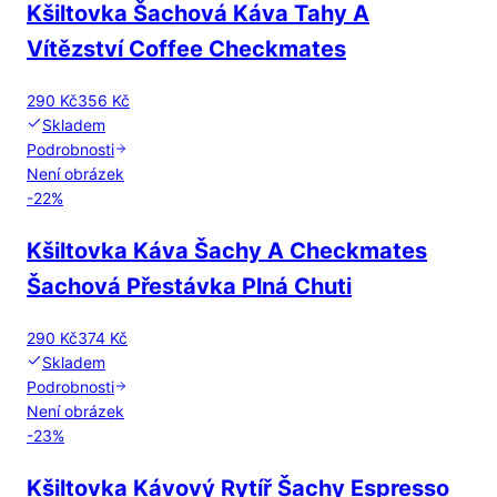
Kšiltovka Šachová Káva Tahy A
Vítězství Coffee Checkmates
290 Kč
356 Kč
Skladem
Podrobnosti
Není obrázek
-
22
%
Kšiltovka Káva Šachy A Checkmates
Šachová Přestávka Plná Chuti
290 Kč
374 Kč
Skladem
Podrobnosti
Není obrázek
-
23
%
Kšiltovka Kávový Rytíř Šachy Espresso