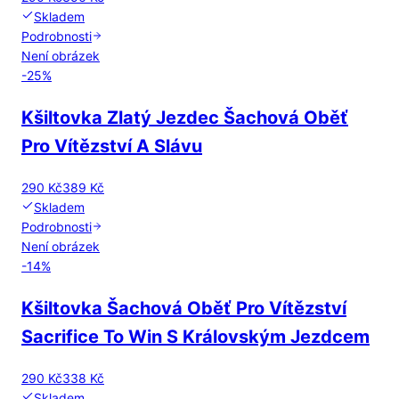
Skladem
Podrobnosti
Není obrázek
-
25
%
Kšiltovka Zlatý Jezdec Šachová Oběť
Pro Vítězství A Slávu
290 Kč
389 Kč
Skladem
Podrobnosti
Není obrázek
-
14
%
Kšiltovka Šachová Oběť Pro Vítězství
Sacrifice To Win S Královským Jezdcem
290 Kč
338 Kč
Skladem