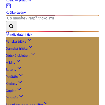
Košík — prázdný
Košík
prázdný
Individuální tisk
Pánská trička
Dámská trička
Dětské oblečení
Mikiny
Batohy
Polštáře
Kraťasy
Čepice
Pantofle
Školní pouzdra na tužky