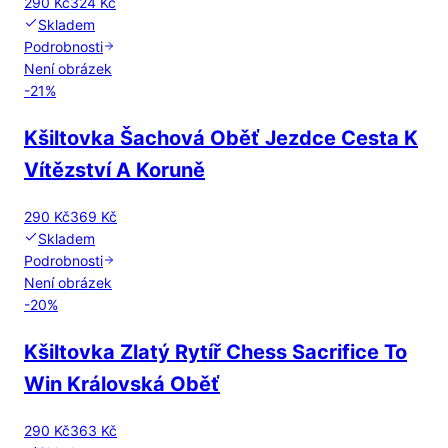
290 Kč
324 Kč
Skladem
Podrobnosti
Není obrázek
-
21
%
Kšiltovka Šachová Oběť Jezdce Cesta K
Vítězství A Koruně
290 Kč
369 Kč
Skladem
Podrobnosti
Není obrázek
-
20
%
Kšiltovka Zlatý Rytíř Chess Sacrifice To
Win Královská Oběť
290 Kč
363 Kč