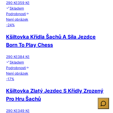
290 Kč
359 Kč
Skladem
Podrobnosti
Není obrázek
-
24
%
Kšiltovka Křídla Šachů A Síla Jezdce
Born To Play Chess
290 Kč
384 Kč
Skladem
Podrobnosti
Není obrázek
-
17
%
Kšiltovka Zlatý Jezdec S Křídly Zrozený
Pro Hru Šachů
290 Kč
349 Kč