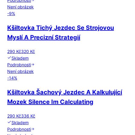
Podrobnosti
Není obrázek
-
9
%
Kšiltovka Tichý Jezdec Se Strojovou
Myslí A Precizní Strategií
290 Kč
320 Kč
Skladem
Podrobnosti
Není obrázek
-
14
%
Kšiltovka Šachový Jezdec A Kalkulující
Mozek Silence Im Calculating
290 Kč
336 Kč
Skladem
Podrobnosti