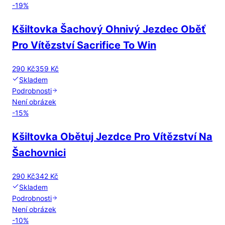
-
19
%
Kšiltovka Šachový Ohnivý Jezdec Oběť
Pro Vítězství Sacrifice To Win
290 Kč
359 Kč
Skladem
Podrobnosti
Není obrázek
-
15
%
Kšiltovka Obětuj Jezdce Pro Vítězství Na
Šachovnici
290 Kč
342 Kč
Skladem
Podrobnosti
Není obrázek
-
10
%