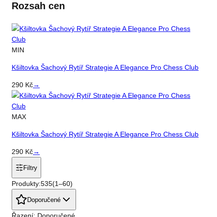
Rozsah cen
MIN
Kšiltovka Šachový Rytíř Strategie A Elegance Pro Chess Club
290
Kč
→
MAX
Kšiltovka Šachový Rytíř Strategie A Elegance Pro Chess Club
290
Kč
→
Filtry
Produkty:
535
(
1
–
60
)
Doporučené
Řazení: Doporučené