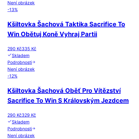
Není obrázek
-
13
%
Kšiltovka Šachová Taktika Sacrifice To
Win Obětuj Koně Vyhraj Partii
290 Kč
335 Kč
Skladem
Podrobnosti
Není obrázek
-
12
%
Kšiltovka Šachová Oběť Pro Vítězství
Sacrifice To Win S Královským Jezdcem
290 Kč
329 Kč
Skladem
Podrobnosti
Není obrázek