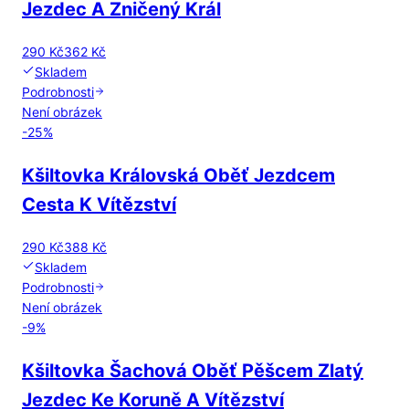
Jezdec A Zničený Král
290 Kč
362 Kč
Skladem
Podrobnosti
Není obrázek
-
25
%
Kšiltovka Královská Oběť Jezdcem
Cesta K Vítězství
290 Kč
388 Kč
Skladem
Podrobnosti
Není obrázek
-
9
%
Kšiltovka Šachová Oběť Pěšcem Zlatý
Jezdec Ke Koruně A Vítězství