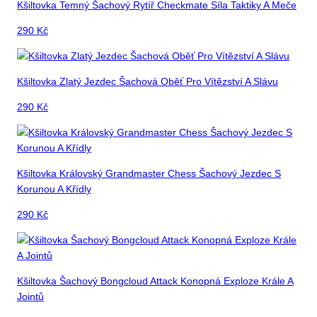
Kšiltovka Temný Šachový Rytíř Checkmate Síla Taktiky A Meče
290
Kč
Kšiltovka Zlatý Jezdec Šachová Oběť Pro Vítězství A Slávu
290
Kč
Kšiltovka Královský Grandmaster Chess Šachový Jezdec S
Korunou A Křídly
290
Kč
Kšiltovka Šachový Bongcloud Attack Konopná Exploze Krále A
Jointů