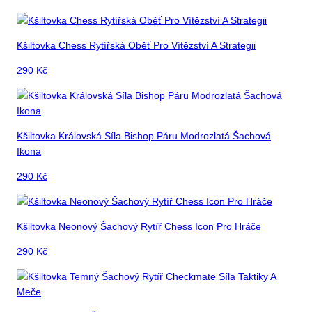
Kšiltovka Chess Rytířská Oběť Pro Vítězství A Strategii
290
Kč
Kšiltovka Královská Síla Bishop Páru Modrozlatá Šachová
Ikona
290
Kč
Kšiltovka Neonový Šachový Rytíř Chess Icon Pro Hráče
290
Kč