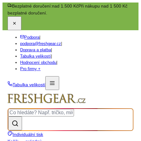
Bezplatné doručení:
nad 1.500 Kč
Při nákupu nad 1 500 Kč
bezplatné doručení.
Podpora
|
podpora@freshgear.cz
|
Doprava a platba
|
Tabulka velikostí
|
Hodnocení obchodu
|
Pro firmy +
Tabulka velikostí
Individuální tisk