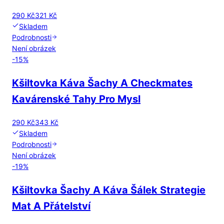
290 Kč
321 Kč
Skladem
Podrobnosti
Není obrázek
-
15
%
Kšiltovka Káva Šachy A Checkmates
Kavárenské Tahy Pro Mysl
290 Kč
343 Kč
Skladem
Podrobnosti
Není obrázek
-
19
%
Kšiltovka Šachy A Káva Šálek Strategie
Mat A Přátelství