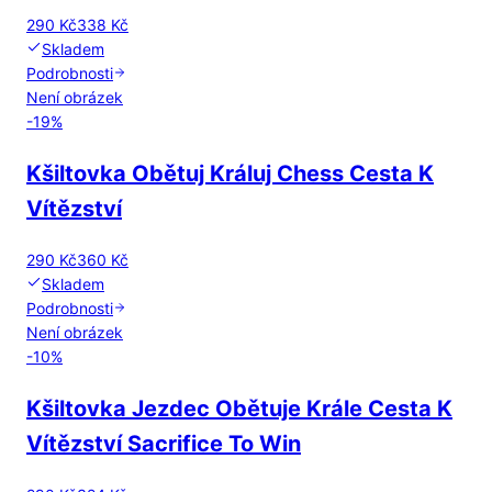
290 Kč
338 Kč
Skladem
Podrobnosti
Není obrázek
-
19
%
Kšiltovka Obětuj Králuj Chess Cesta K
Vítězství
290 Kč
360 Kč
Skladem
Podrobnosti
Není obrázek
-
10
%
Kšiltovka Jezdec Obětuje Krále Cesta K
Vítězství Sacrifice To Win