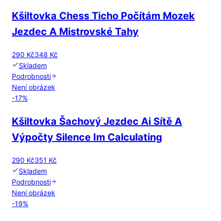
Kšiltovka Chess Ticho Počítám Mozek
Jezdec A Mistrovské Tahy
290 Kč
348 Kč
Skladem
Podrobnosti
Není obrázek
-
17
%
Kšiltovka Šachový Jezdec Ai Sítě A
Výpočty Silence Im Calculating
290 Kč
351 Kč
Skladem
Podrobnosti
Není obrázek
-
19
%