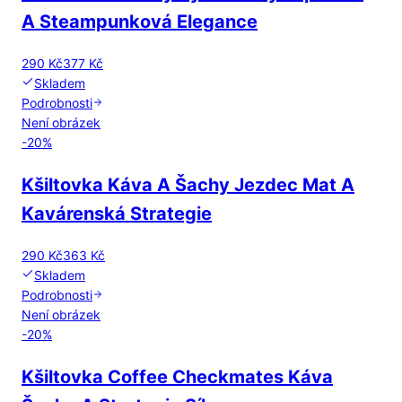
A Steampunková Elegance
290 Kč
377 Kč
Skladem
Podrobnosti
Není obrázek
-
20
%
Kšiltovka Káva A Šachy Jezdec Mat A
Kavárenská Strategie
290 Kč
363 Kč
Skladem
Podrobnosti
Není obrázek
-
20
%
Kšiltovka Coffee Checkmates Káva