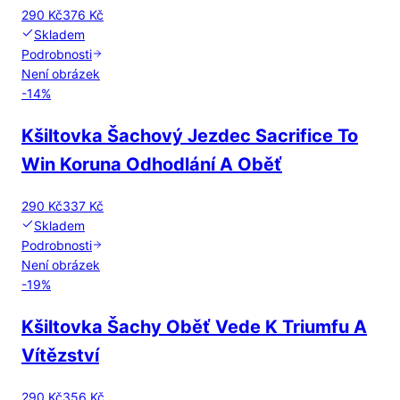
290 Kč
376 Kč
Skladem
Podrobnosti
Není obrázek
-
14
%
Kšiltovka Šachový Jezdec Sacrifice To
Win Koruna Odhodlání A Oběť
290 Kč
337 Kč
Skladem
Podrobnosti
Není obrázek
-
19
%
Kšiltovka Šachy Oběť Vede K Triumfu A
Vítězství
290 Kč
356 Kč