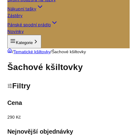
Nákupní tašky
Zástěry
Pánské spodní prádlo
Novinky
Kategorie
/
Tematické kšiltovky
/
Šachové kšiltovky
Šachové kšiltovky
Filtry
Cena
290 Kč
Nejnovější objednávky