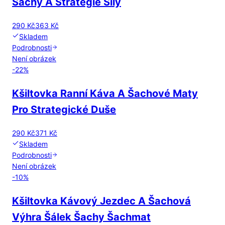
Šachy A Strategie Síly
290 Kč
363 Kč
Skladem
Podrobnosti
Není obrázek
-
22
%
Kšiltovka Ranní Káva A Šachové Maty
Pro Strategické Duše
290 Kč
371 Kč
Skladem
Podrobnosti
Není obrázek
-
10
%
Kšiltovka Kávový Jezdec A Šachová
Výhra Šálek Šachy Šachmat