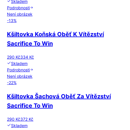
Skladem
Podrobnosti
Není obrázek
-
13
%
Kšiltovka Koňská Oběť K Vítězství
Sacrifice To Win
290 Kč
334 Kč
Skladem
Podrobnosti
Není obrázek
-
22
%
Kšiltovka Šachová Oběť Za Vítězství
Sacrifice To Win
290 Kč
372 Kč
Skladem