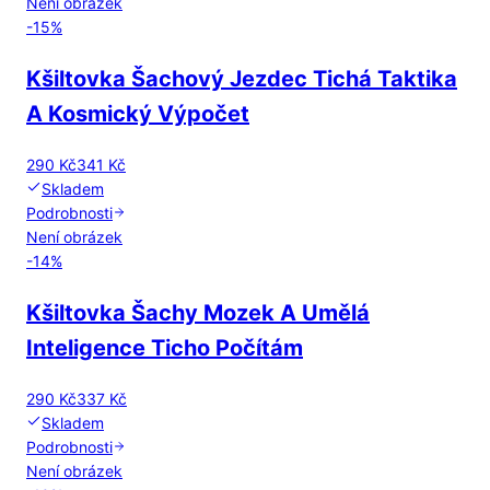
Není obrázek
-
15
%
Kšiltovka Šachový Jezdec Tichá Taktika
A Kosmický Výpočet
290 Kč
341 Kč
Skladem
Podrobnosti
Není obrázek
-
14
%
Kšiltovka Šachy Mozek A Umělá
Inteligence Ticho Počítám
290 Kč
337 Kč
Skladem
Podrobnosti
Není obrázek