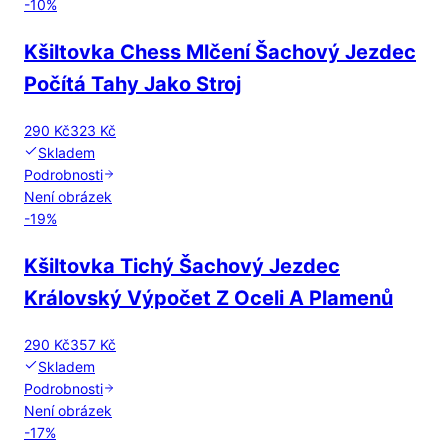
-
10
%
Kšiltovka Chess Mlčení Šachový Jezdec
Počítá Tahy Jako Stroj
290 Kč
323 Kč
Skladem
Podrobnosti
Není obrázek
-
19
%
Kšiltovka Tichý Šachový Jezdec
Královský Výpočet Z Oceli A Plamenů
290 Kč
357 Kč
Skladem
Podrobnosti
Není obrázek
-
17
%