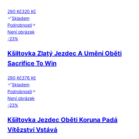
290 Kč
320 Kč
Skladem
Podrobnosti
Není obrázek
-
23
%
Kšiltovka Zlatý Jezdec A Umění Oběti
Sacrifice To Win
290 Kč
376 Kč
Skladem
Podrobnosti
Není obrázek
-
23
%
Kšiltovka Jezdec Oběti Koruna Padá
Vítězství Vstává