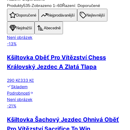
Produkty
535
-
Zobrazeno
1
–
60
Řazení: Doporučené
Doporučené
Nejprodávanější
Nejlevnější
Nejdražší
Abecedně
Není obrázek
-
13
%
Kšiltovka Oběť Pro Vítězství Chess
Královský Jezdec A Zlatá Tlapa
290 Kč
333 Kč
Skladem
Podrobnosti
Není obrázek
-
21
%
Kšiltovka Šachový Jezdec Ohnivá Oběť
Pro Vítězství Sacrifice To Win