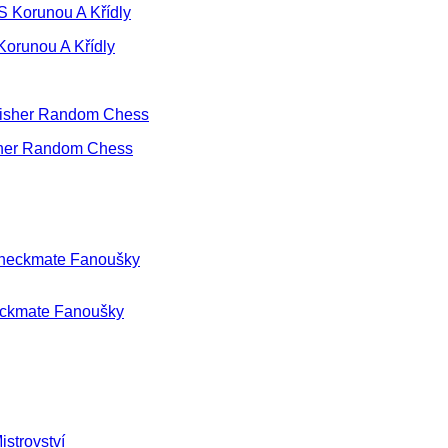
orunou A Křídly
sher Random Chess
eckmate Fanoušky