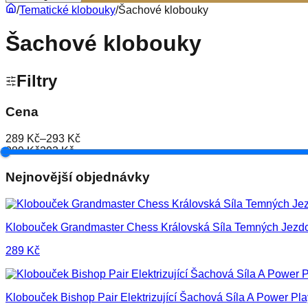
/
Tematické klobouky
/
Šachové klobouky
Šachové klobouky
Filtry
Cena
289 Kč
–
293 Kč
289 Kč
293 Kč
Nejnovější objednávky
Klobouček Grandmaster Chess Královská Síla Temných Jezd
289
Kč
Klobouček Bishop Pair Elektrizující Šachová Síla A Power Pla