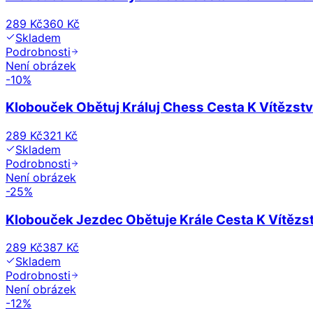
289 Kč
360 Kč
Skladem
Podrobnosti
Není obrázek
-
10
%
Klobouček Obětuj Králuj Chess Cesta K Vítězstv
289 Kč
321 Kč
Skladem
Podrobnosti
Není obrázek
-
25
%
Klobouček Jezdec Obětuje Krále Cesta K Vítězst
289 Kč
387 Kč
Skladem
Podrobnosti
Není obrázek
-
12
%