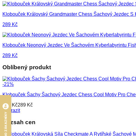
Klobouček Královský Grandmaster Chess Šachový Jezdec S K
289
Kč
Klobouček Neonový Jezdec Ve Šachovém Kyberlabyrintu Fi
289
Kč
Oblíbený produkt
-
21
%
Klobouček Šachy Šachový Jezdec Chess Cool Motiv Pro Ch
365
Kč
289
Kč
Zobrazit
HODNOCENO ZÁKAZNÍKY
Rozsah cen