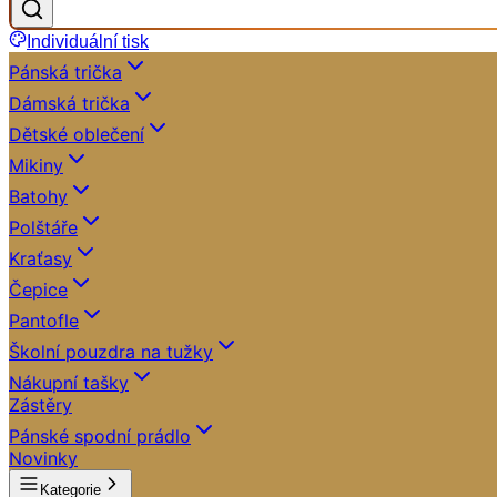
Individuální tisk
Pánská trička
Dámská trička
Dětské oblečení
Mikiny
Batohy
Polštáře
Kraťasy
Čepice
Pantofle
Školní pouzdra na tužky
Nákupní tašky
Zástěry
Pánské spodní prádlo
Novinky
Kategorie