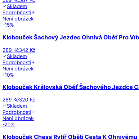
289 Kč
387 Kč
Skladem
Podrobnosti
Není obrázek
-
15
%
Klobouček Šachový Jezdec Ohnivá Oběť Pro Vítě
289 Kč
342 Kč
Skladem
Podrobnosti
Není obrázek
-
10
%
Klobouček Královská Oběť Šachového Jezdce Ce
289 Kč
320 Kč
Skladem
Podrobnosti
Není obrázek
-
20
%
Klobouček Chess Rytíř Oběti Cesta K Ohnivému 