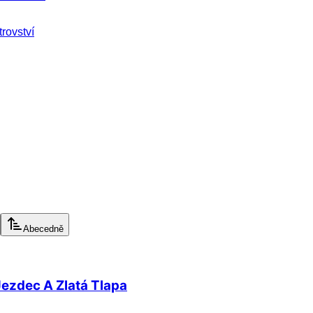
rovství
Abecedně
Jezdec A Zlatá Tlapa