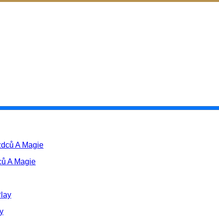
ců A Magie
y