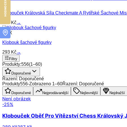
MIN
Klobouček Královská Síla Checkmate A Rytířské Šachové Mist
289
Kč
→
MAX
Klobouk šachové figurky
293
Kč
→
Filtry
Produkty:
556
(
1
–
60
)
Doporučené
Řazení: Doporučené
Produkty
556
-
Zobrazeno
1
–
60
Řazení: Doporučené
Doporučené
Nejprodávanější
Nejlevnější
Nejdražší
Není obrázek
-
25
%
Klobouček Oběť Pro Vítězství Chess Královský 