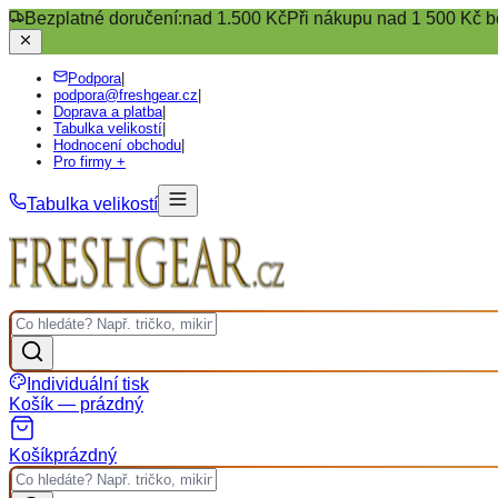
Bezplatné doručení:
nad 1.500 Kč
Při nákupu nad 1 500 Kč b
Podpora
|
podpora@freshgear.cz
|
Doprava a platba
|
Tabulka velikostí
|
Hodnocení obchodu
|
Pro firmy +
Tabulka velikostí
Individuální tisk
Košík — prázdný
Košík
prázdný