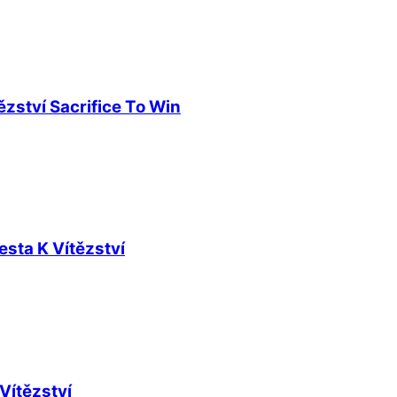
zství Sacrifice To Win
sta K Vítězství
Vítězství