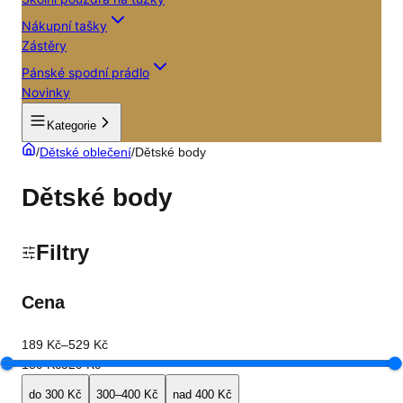
Nákupní tašky
Zástěry
Pánské spodní prádlo
Novinky
Kategorie
/
Dětské oblečení
/
Dětské body
Dětské body
Filtry
Cena
189 Kč
–
529 Kč
189 Kč
529 Kč
do 300 Kč
300–400 Kč
nad 400 Kč