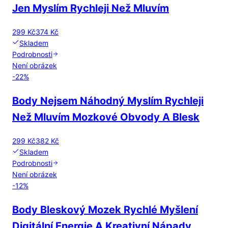
Jen Myslím Rychleji Než Mluvím
299 Kč
374 Kč
Skladem
Podrobnosti
Není obrázek
-
22
%
Body Nejsem Náhodný Myslím Rychleji
Než Mluvím Mozkové Obvody A Blesk
299 Kč
382 Kč
Skladem
Podrobnosti
Není obrázek
-
12
%
Body Bleskový Mozek Rychlé Myšlení
Digitální Energie A Kreativní Nápady