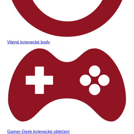
Vtipné kojenecké body
Gamer-Geek kojenecké oblečení