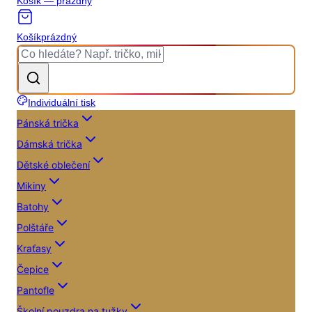
Košík — prázdný
Košík
prázdný
Individuální tisk
Pánská trička
Dámská trička
Dětské oblečení
Mikiny
Batohy
Polštáře
Kraťasy
Čepice
Pantofle
Školní pouzdra na tužky