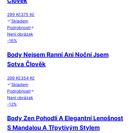
Člověk
299 Kč
375 Kč
Skladem
Podrobnosti
Není obrázek
-
16
%
Body Nejsem Ranní Ani Noční Jsem
Sotva Člověk
299 Kč
354 Kč
Skladem
Podrobnosti
Není obrázek
-
12
%
Body Zen Pohodlí A Elegantní Lenošnost
S Mandalou A Třpytivým Stylem