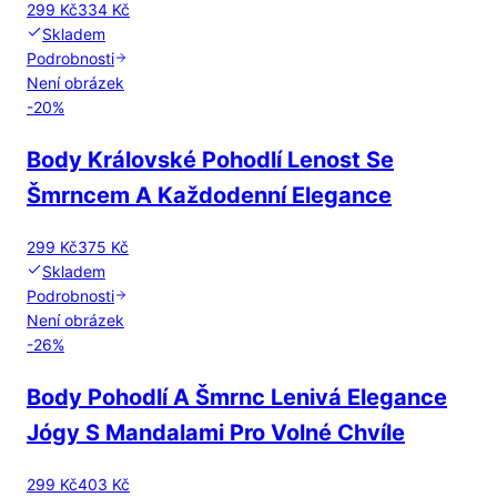
299 Kč
334 Kč
Skladem
Podrobnosti
Není obrázek
-
20
%
Body Královské Pohodlí Lenost Se
Šmrncem A Každodenní Elegance
299 Kč
375 Kč
Skladem
Podrobnosti
Není obrázek
-
26
%
Body Pohodlí A Šmrnc Lenivá Elegance
Jógy S Mandalami Pro Volné Chvíle
299 Kč
403 Kč