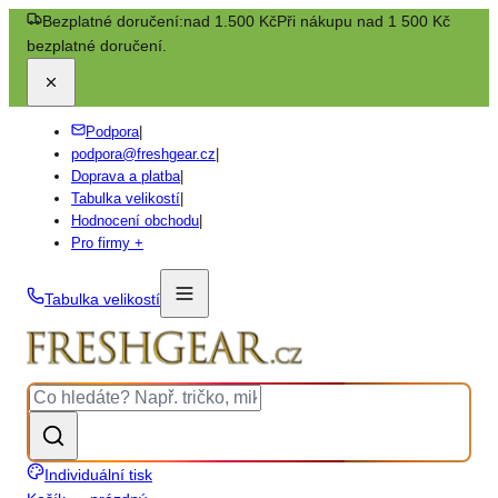
Bezplatné doručení:
nad 1.500 Kč
Při nákupu nad 1 500 Kč
bezplatné doručení.
Podpora
|
podpora@freshgear.cz
|
Doprava a platba
|
Tabulka velikostí
|
Hodnocení obchodu
|
Pro firmy +
Tabulka velikostí
Individuální tisk