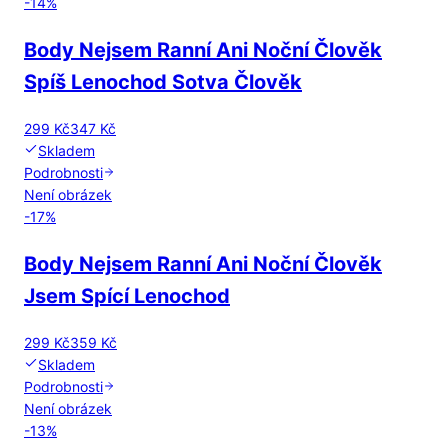
-
14
%
Body Nejsem Ranní Ani Noční Člověk
Spíš Lenochod Sotva Člověk
299 Kč
347 Kč
Skladem
Podrobnosti
Není obrázek
-
17
%
Body Nejsem Ranní Ani Noční Člověk
Jsem Spící Lenochod
299 Kč
359 Kč
Skladem
Podrobnosti
Není obrázek
-
13
%