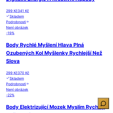
299 Kč
341 Kč
Skladem
Podrobnosti
Není obrázek
-
19
%
Body Rychlé Myšlení Hlava Plná
Ozubených Kol Myšlenky Rychlejší Než
Slova
299 Kč
370 Kč
Skladem
Podrobnosti
Není obrázek
-
22
%
Body Elektrizující Mozek Myslím Rychleji