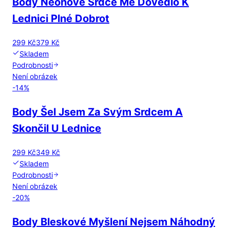
Body Neonové Srdce Mě Dovedlo K
Lednici Plné Dobrot
299 Kč
379 Kč
Skladem
Podrobnosti
Není obrázek
-
14
%
Body Šel Jsem Za Svým Srdcem A
Skončil U Lednice
299 Kč
349 Kč
Skladem
Podrobnosti
Není obrázek
-
20
%
Body Bleskové Myšlení Nejsem Náhodný