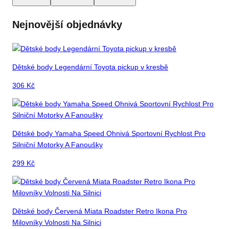
Nejnovější objednávky
Dětské body Legendární Toyota pickup v kresbě
306
Kč
Dětské body Yamaha Speed Ohnivá Sportovní Rychlost Pro
Silniční Motorky A Fanoušky
299
Kč
Dětské body Červená Miata Roadster Retro Ikona Pro
Milovníky Volnosti Na Silnici