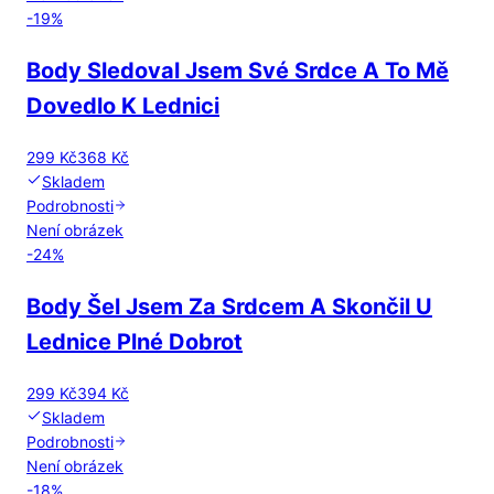
-
19
%
Body Sledoval Jsem Své Srdce A To Mě
Dovedlo K Lednici
299 Kč
368 Kč
Skladem
Podrobnosti
Není obrázek
-
24
%
Body Šel Jsem Za Srdcem A Skončil U
Lednice Plné Dobrot
299 Kč
394 Kč
Skladem
Podrobnosti
Není obrázek
-
18
%