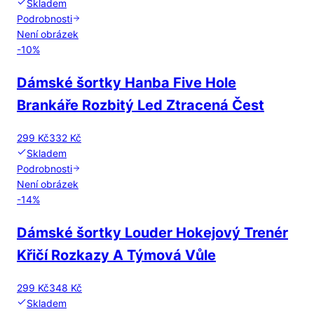
Skladem
Podrobnosti
Není obrázek
-
10
%
Dámské šortky Hanba Five Hole
Brankáře Rozbitý Led Ztracená Čest
299 Kč
332 Kč
Skladem
Podrobnosti
Není obrázek
-
14
%
Dámské šortky Louder Hokejový Trenér
Křičí Rozkazy A Týmová Vůle
299 Kč
348 Kč
Skladem