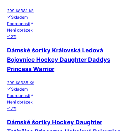
299 Kč
381 Kč
Skladem
Podrobnosti
Není obrázek
-
12
%
Dámské šortky Královská Ledová
Bojovnice Hockey Daughter Daddys
Princess Warrior
299 Kč
338 Kč
Skladem
Podrobnosti
Není obrázek
-
17
%
Dámské šortky Hockey Daughter