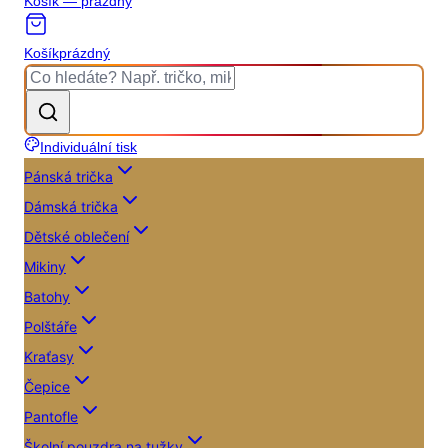
Košík — prázdný
Košík
prázdný
Individuální tisk
Pánská trička
Dámská trička
Dětské oblečení
Mikiny
Batohy
Polštáře
Kraťasy
Čepice
Pantofle
Školní pouzdra na tužky