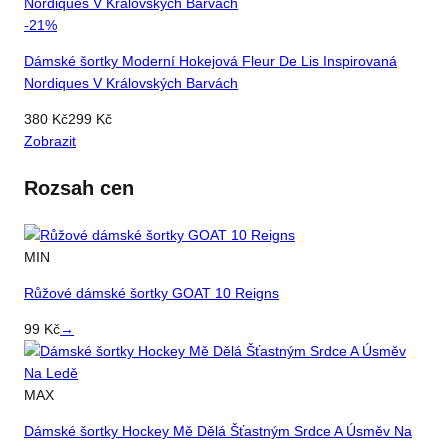
-
21
%
Dámské šortky Moderní Hokejová Fleur De Lis Inspirovaná
Nordiques V Královských Barvách
380
Kč
299
Kč
Zobrazit
Rozsah cen
MIN
Růžové dámské šortky GOAT 10 Reigns
99
Kč
→
MAX
Dámské šortky Hockey Mě Dělá Šťastným Srdce A Úsměv Na