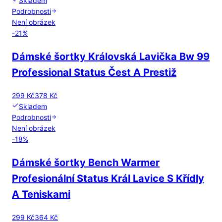
Skladem
Podrobnosti
Není obrázek
-
21
%
Dámské šortky Královská Lavička Bw 99
Professional Status Čest A Prestiž
299 Kč
378 Kč
Skladem
Podrobnosti
Není obrázek
-
18
%
Dámské šortky Bench Warmer
Profesionální Status Král Lavice S Křídly
A Teniskami
299 Kč
364 Kč