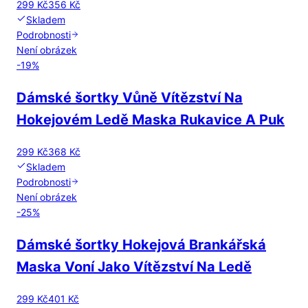
299 Kč
356 Kč
Skladem
Podrobnosti
Není obrázek
-
19
%
Dámské šortky Vůně Vítězství Na
Hokejovém Ledě Maska Rukavice A Puk
299 Kč
368 Kč
Skladem
Podrobnosti
Není obrázek
-
25
%
Dámské šortky Hokejová Brankářská
Maska Voní Jako Vítězství Na Ledě
299 Kč
401 Kč