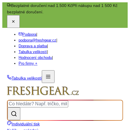
Bezplatné doručení:
nad 1.500 Kč
Při nákupu nad 1 500 Kč
bezplatné doručení.
Podpora
|
podpora@freshgear.cz
|
Doprava a platba
|
Tabulka velikostí
|
Hodnocení obchodu
|
Pro firmy +
Tabulka velikostí
Individuální tisk