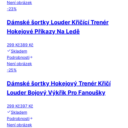
Není obrázek
-
23
%
Dámské šortky Louder Křičící Trenér
Hokejové Příkazy Na Ledě
299 Kč
389 Kč
Skladem
Podrobnosti
Není obrázek
-
25
%
Dámské šortky Hokejový Trenér Křičí
Louder Bojový Výkřik Pro Fanoušky
299 Kč
397 Kč
Skladem
Podrobnosti
Není obrázek