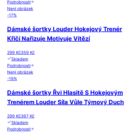
Podrobnosti
Není obrázek
-
17
%
Dámské šortky Louder Hokejový Trenér
Křičí Nařizuje Motivuje Vítězí
299 Kč
359 Kč
Skladem
Podrobnosti
Není obrázek
-
19
%
Dámské šortky Řvi Hlasitě S Hokejovým
Trenérem Louder Síla Vůle Týmový Duch
299 Kč
367 Kč
Skladem
Podrobnosti