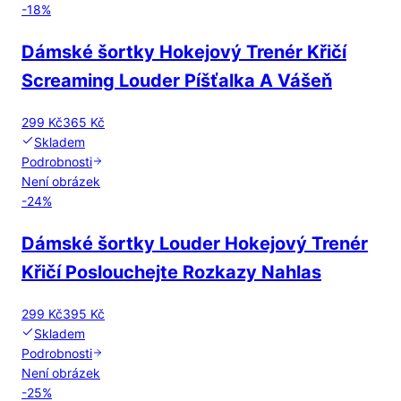
-
18
%
Dámské šortky Hokejový Trenér Křičí
Screaming Louder Píšťalka A Vášeň
299 Kč
365 Kč
Skladem
Podrobnosti
Není obrázek
-
24
%
Dámské šortky Louder Hokejový Trenér
Křičí Poslouchejte Rozkazy Nahlas
299 Kč
395 Kč
Skladem
Podrobnosti
Není obrázek
-
25
%