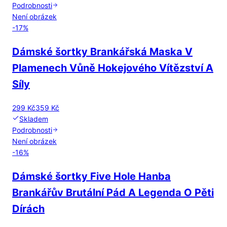
Podrobnosti
Není obrázek
-
17
%
Dámské šortky Brankářská Maska V
Plamenech Vůně Hokejového Vítězství A
Síly
299 Kč
359 Kč
Skladem
Podrobnosti
Není obrázek
-
16
%
Dámské šortky Five Hole Hanba
Brankářův Brutální Pád A Legenda O Pěti
Dírách