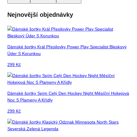
Nejnovější objednávky
Dámské šortky Král Přesilovky Power Play Specialist Bleskový
Úder S Korunkou
299
Kč
Dámské šortky Spím Celý Den Hockey Night Měsíční Hokejová
Noc S Plameny A Křídly
299
Kč