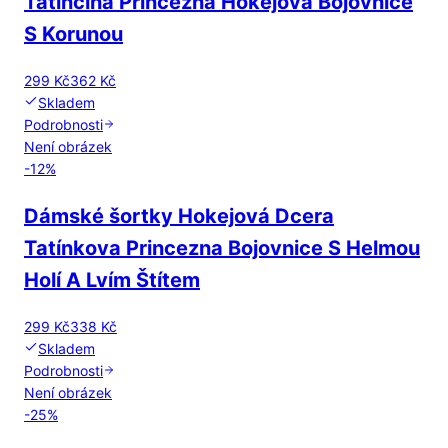
Tatínčina Princezna Hokejová Bojovnice
S Korunou
299 Kč
362 Kč
Skladem
Podrobnosti
Není obrázek
-
12
%
Dámské šortky Hokejová Dcera
Tatínkova Princezna Bojovnice S Helmou
Holí A Lvím Štítem
299 Kč
338 Kč
Skladem
Podrobnosti
Není obrázek
-
25
%