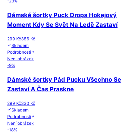
-
23
%
Dámské šortky Puck Drops Hokejový
Moment Kdy Se Svět Na Ledě Zastaví
299 Kč
386 Kč
Skladem
Podrobnosti
Není obrázek
-
9
%
Dámské šortky Pád Pucku Všechno Se
Zastaví A Čas Praskne
299 Kč
330 Kč
Skladem
Podrobnosti
Není obrázek
-
18
%