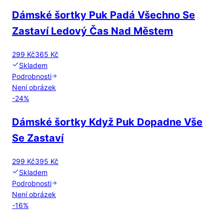
Dámské šortky Puk Padá Všechno Se
Zastaví Ledový Čas Nad Městem
299 Kč
365 Kč
Skladem
Podrobnosti
Není obrázek
-
24
%
Dámské šortky Když Puk Dopadne Vše
Se Zastaví
299 Kč
395 Kč
Skladem
Podrobnosti
Není obrázek
-
16
%