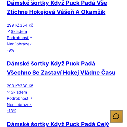
Dámské šortky Když Puck Padá Vše
Ztichne Hokejová Vášeň A Okamžik
299 Kč
354 Kč
Skladem
Podrobnosti
Není obrázek
-
9
%
Dámské šortky Když Puck Padá
Všechno Se Zastaví Hokej Vládne Času
299 Kč
330 Kč
Skladem
Podrobnosti
Není obrázek
-
13
%
Dámské šortky Když Puck Padá Celý