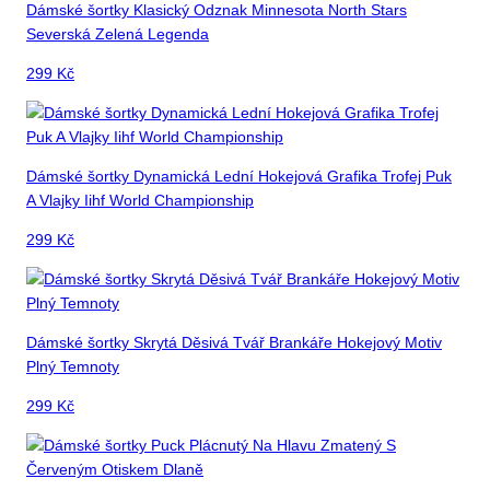
Dámské šortky Klasický Odznak Minnesota North Stars
Severská Zelená Legenda
299
Kč
Dámské šortky Dynamická Lední Hokejová Grafika Trofej Puk
A Vlajky Iihf World Championship
299
Kč
Dámské šortky Skrytá Děsivá Tvář Brankáře Hokejový Motiv
Plný Temnoty
299
Kč