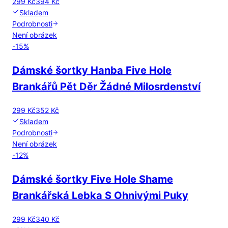
299 Kč
394 Kč
Skladem
Podrobnosti
Není obrázek
-
15
%
Dámské šortky Hanba Five Hole
Brankářů Pět Děr Žádné Milosrdenství
299 Kč
352 Kč
Skladem
Podrobnosti
Není obrázek
-
12
%
Dámské šortky Five Hole Shame
Brankářská Lebka S Ohnivými Puky
299 Kč
340 Kč