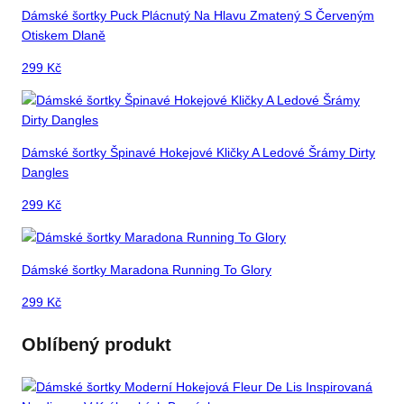
Dámské šortky Puck Plácnutý Na Hlavu Zmatený S Červeným
Otiskem Dlaně
299
Kč
Dámské šortky Špinavé Hokejové Kličky A Ledové Šrámy Dirty
Dangles
299
Kč
Dámské šortky Maradona Running To Glory
299
Kč
Oblíbený produkt