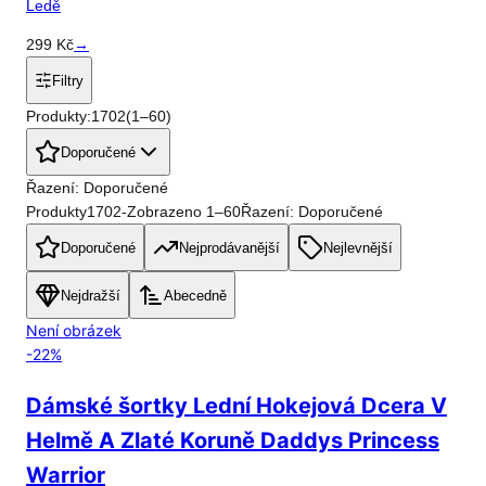
Ledě
299
Kč
→
Filtry
Produkty:
1702
(
1
–
60
)
Doporučené
Řazení: Doporučené
Produkty
1702
-
Zobrazeno
1
–
60
Řazení: Doporučené
Doporučené
Nejprodávanější
Nejlevnější
Nejdražší
Abecedně
Není obrázek
-
22
%
Dámské šortky Lední Hokejová Dcera V
Helmě A Zlaté Koruně Daddys Princess
Warrior