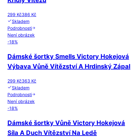
Křídly Vítězů
299 Kč
386 Kč
Skladem
Podrobnosti
Není obrázek
-
18
%
Dámské šortky Smells Victory Hokejová
Výbava Vůně Vítězství A Hrdinský Zápal
299 Kč
363 Kč
Skladem
Podrobnosti
Není obrázek
-
18
%
Dámské šortky Vůně Victory Hokejová
Síla A Duch Vítězství Na Ledě