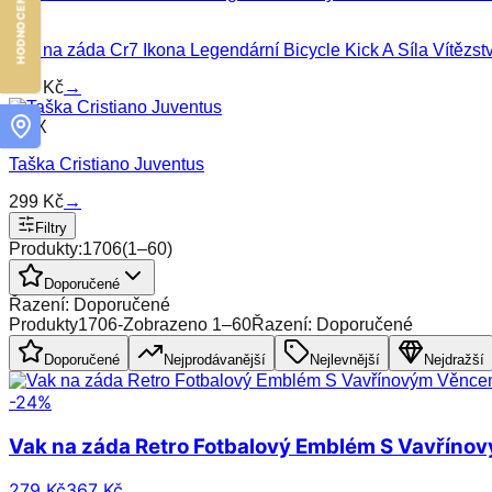
MIN
Vak na záda Cr7 Ikona Legendární Bicycle Kick A Síla Vítězstv
279
Kč
→
MAX
Taška Cristiano Juventus
299
Kč
→
Filtry
Produkty:
1706
(
1
–
60
)
Doporučené
Řazení: Doporučené
Produkty
1706
-
Zobrazeno
1
–
60
Řazení: Doporučené
Doporučené
Nejprodávanější
Nejlevnější
Nejdražší
-
24
%
Vak na záda Retro Fotbalový Emblém S Vavříno
279 Kč
367 Kč