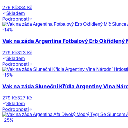
279 Kč
334 Kč
Skladem
Podrobnosti
-
14
%
Vak na záda Argentina Fotbalový Erb Okřídlený 
279 Kč
323 Kč
Skladem
Podrobnosti
-
15
%
Vak na záda Sluneční Křídla Argentiny Vlna Nár
279 Kč
327 Kč
Skladem
Podrobnosti
-
25
%