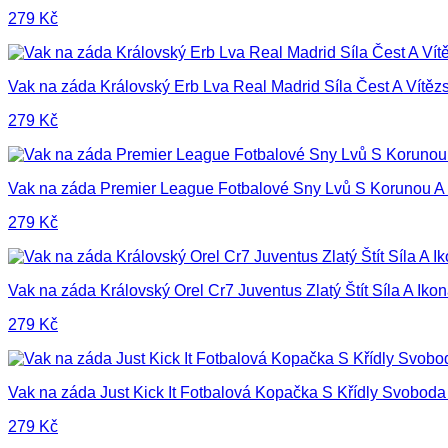
279
Kč
Vak na záda Královský Erb Lva Real Madrid Síla Čest A Vítězs
279
Kč
Vak na záda Premier League Fotbalové Sny Lvů S Korunou A 
279
Kč
Vak na záda Královský Orel Cr7 Juventus Zlatý Štít Síla A Ikon
279
Kč
Vak na záda Just Kick It Fotbalová Kopačka S Křídly Svoboda
279
Kč