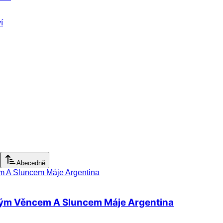
í
Abecedně
vým Věncem A Sluncem Máje Argentina