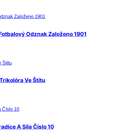
 Fotbalový Odznak Založeno 1901
rikolóra Ve Štítu
adice A Síla Číslo 10