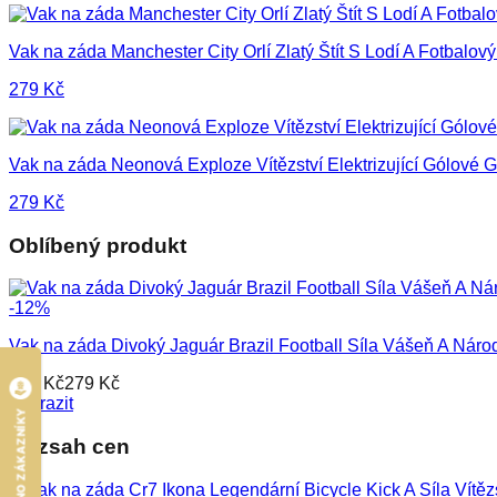
Vak na záda Manchester City Orlí Zlatý Štít S Lodí A Fotbalový
279
Kč
Vak na záda Neonová Exploze Vítězství Elektrizující Gólové G
279
Kč
Oblíbený produkt
-
12
%
Vak na záda Divoký Jaguár Brazil Football Síla Vášeň A Náro
317
Kč
279
Kč
Zobrazit
HODNOCENO ZÁKAZNÍKY
Rozsah cen