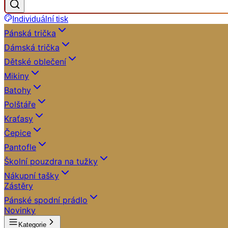
Individuální tisk
Pánská trička
Dámská trička
Dětské oblečení
Mikiny
Batohy
Polštáře
Kraťasy
Čepice
Pantofle
Školní pouzdra na tužky
Nákupní tašky
Zástěry
Pánské spodní prádlo
Novinky
Kategorie