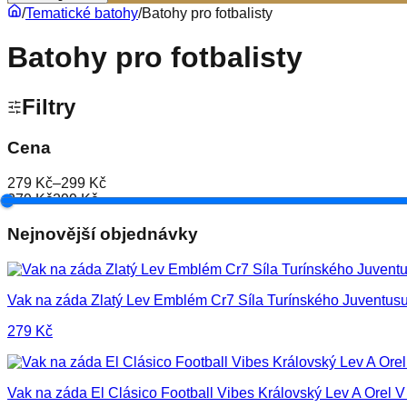
/
Tematické batohy
/
Batohy pro fotbalisty
Batohy pro fotbalisty
Filtry
Cena
279 Kč
–
299 Kč
279 Kč
299 Kč
Nejnovější objednávky
Vak na záda Zlatý Lev Emblém Cr7 Síla Turínského Juventus
279
Kč
Vak na záda El Clásico Football Vibes Královský Lev A Orel V