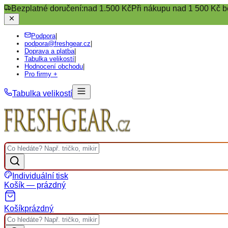
Bezplatné doručení:
nad 1.500 Kč
Při nákupu nad 1 500 Kč b
Podpora
|
podpora@freshgear.cz
|
Doprava a platba
|
Tabulka velikostí
|
Hodnocení obchodu
|
Pro firmy +
Tabulka velikostí
Individuální tisk
Košík — prázdný
Košík
prázdný