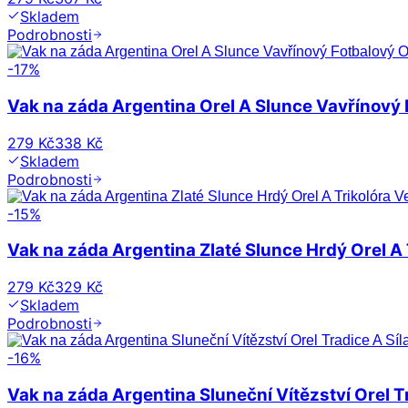
Skladem
Podrobnosti
-
17
%
Vak na záda Argentina Orel A Slunce Vavřínový
279 Kč
338 Kč
Skladem
Podrobnosti
-
15
%
Vak na záda Argentina Zlaté Slunce Hrdý Orel A T
279 Kč
329 Kč
Skladem
Podrobnosti
-
16
%
Vak na záda Argentina Sluneční Vítězství Orel Tr