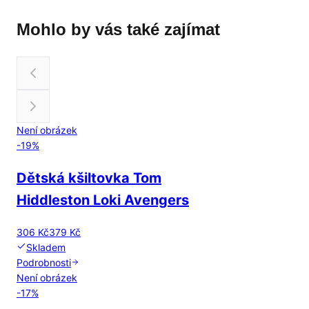
Mohlo by vás také zajímat
Není obrázek
-
19
%
Dětská kšiltovka Tom
Hiddleston Loki Avengers
306 Kč
379 Kč
Skladem
Podrobnosti
Není obrázek
-
17
%