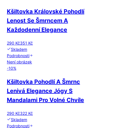
Kšiltovka Královské Pohodlí
Lenost Se Šmrncem A
Každodenní Elegance
290 Kč
351 Kč
Skladem
Podrobnosti
Není obrázek
-
10
%
Kšiltovka Pohodlí A Šmrnc
Lenivá Elegance Jógy S
Mandalami Pro Volné Chvíle
290 Kč
322 Kč
Skladem
Podrobnosti