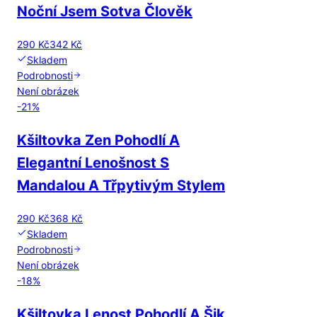
Noční Jsem Sotva Člověk
290 Kč
342 Kč
Skladem
Podrobnosti
Není obrázek
-
21
%
Kšiltovka Zen Pohodlí A
Elegantní Lenošnost S
Mandalou A Třpytivým Stylem
290 Kč
368 Kč
Skladem
Podrobnosti
Není obrázek
-
18
%
Kšiltovka Lenost Pohodlí A Šik