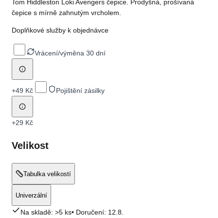
Tom Hiddleston Loki Avengers čepice. Prodyšná, prošívaná
čepice s mírně zahnutým vrcholem.
Doplňkové služby k objednávce
Vrácení/výměna 30 dní
+
49 Kč
Pojištění zásilky
+
29 Kč
Velikost
Tabulka velikostí
Univerzální
Na skladě: >5 ks
• Doručení:
12.8.