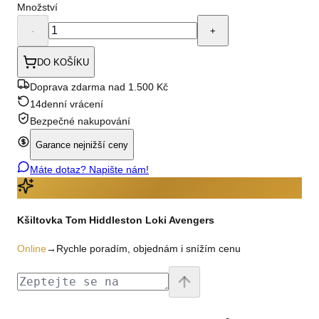
Množství
-
+
DO KOŠÍKU
Doprava zdarma nad 1.500 Kč
14denní vrácení
Bezpečné nakupování
Garance nejnižší ceny
Máte dotaz? Napište nám!
Kšiltovka Tom Hiddleston Loki Avengers
Online
→
Rychle poradím, objednám i snížím cenu