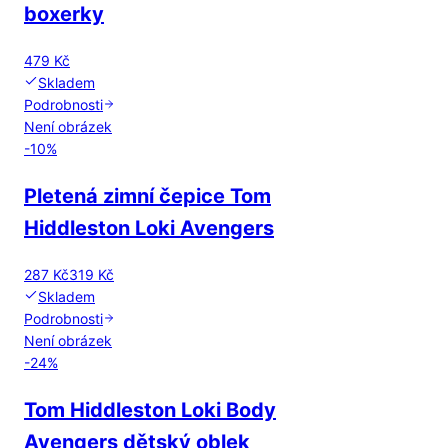
boxerky
479 Kč
Skladem
Podrobnosti
Není obrázek
-
10
%
Pletená zimní čepice Tom
Hiddleston Loki Avengers
287 Kč
319 Kč
Skladem
Podrobnosti
Není obrázek
-
24
%
Tom Hiddleston Loki Body
Avengers dětský oblek