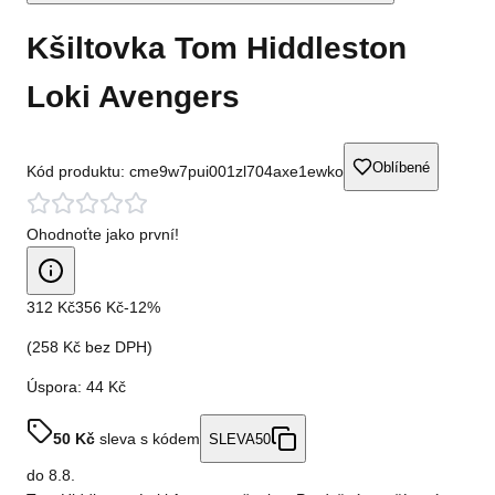
Kšiltovka Tom Hiddleston
Loki Avengers
Oblíbené
Kód produktu:
cme9w7pui001zl704axe1ewko
Ohodnoťte jako první!
312 Kč
356 Kč
-
12
%
(
258 Kč
bez DPH)
Úspora:
44 Kč
50
Kč
sleva s kódem
SLEVA50
do
8.8.