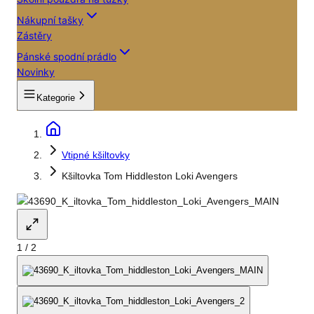
Nákupní tašky
Zástěry
Pánské spodní prádlo
Novinky
Kategorie
Vtipné kšiltovky
Kšiltovka Tom Hiddleston Loki Avengers
1
/
2