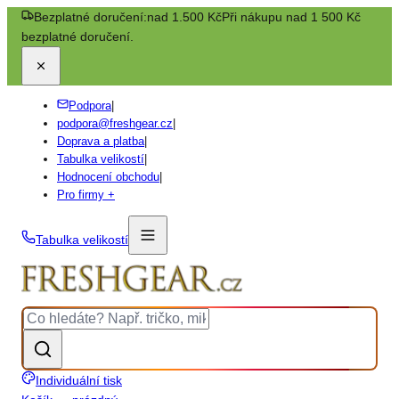
Bezplatné doručení:
nad 1.500 Kč
Při nákupu nad 1 500 Kč
bezplatné doručení.
Podpora
|
podpora@freshgear.cz
|
Doprava a platba
|
Tabulka velikostí
|
Hodnocení obchodu
|
Pro firmy +
Tabulka velikostí
Individuální tisk