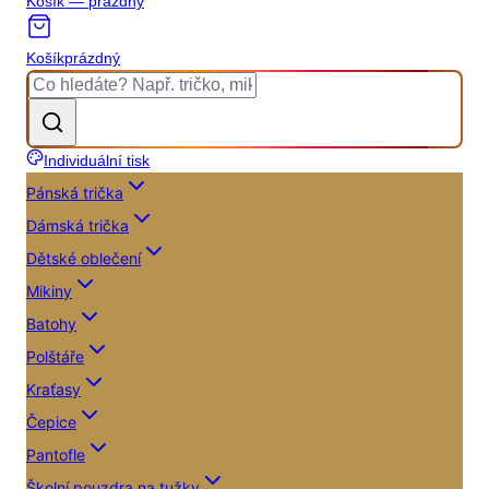
Košík — prázdný
Košík
prázdný
Individuální tisk
Pánská trička
Dámská trička
Dětské oblečení
Mikiny
Batohy
Polštáře
Kraťasy
Čepice
Pantofle
Školní pouzdra na tužky