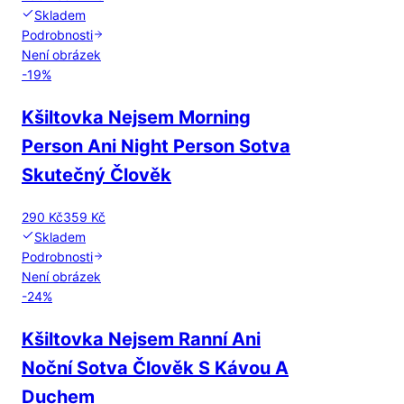
Skladem
Podrobnosti
Není obrázek
-
19
%
Kšiltovka Nejsem Morning
Person Ani Night Person Sotva
Skutečný Člověk
290 Kč
359 Kč
Skladem
Podrobnosti
Není obrázek
-
24
%
Kšiltovka Nejsem Ranní Ani
Noční Sotva Člověk S Kávou A
Duchem