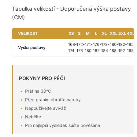
Tabulka velikostí - Doporučená výška postavy
(CM)
VELIKOST
XS
S
M
L
XL
XXL
3XL
4XL
168-
172-
174-
176-
178-
180-
182-
185-
Výška postavy
174
178
180
182
184
188
192
195
POKYNY PRO PÉČI
Prát na 30°C
Před praním obraťte naruby
Nepoužívejte aviváž
Nebělte
Pro nejlepší výsledek sušte pověšené