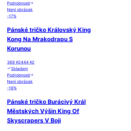
Podrobnosti
Není obrázek
-
17
%
Pánské tričko Královský King
Kong Na Mrakodrapu S
Korunou
369 Kč
444 Kč
Skladem
Podrobnosti
Není obrázek
-
19
%
Pánské tričko Burácivý Král
Městských Výšin King Of
Skyscrapers V Boji