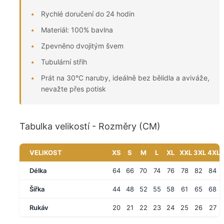
Rychlé doručení do 24 hodin
Materiál: 100% bavlna
Zpevněno dvojitým švem
Tubulární střih
Prát na 30°C naruby, ideálně bez bělidla a aviváže,
nevažte přes potisk
Tabulka velikostí - Rozměry (CM)
VELIKOST
XS
S
M
L
XL
XXL
3XL
4XL
Délka
64
66
70
74
76
78
82
84
Šířka
44
48
52
55
58
61
65
68
Rukáv
20
21
22
23
24
25
26
27