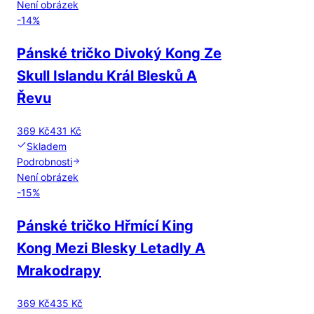
Není obrázek
-
14
%
Pánské tričko Divoký Kong Ze
Skull Islandu Král Blesků A
Řevu
369 Kč
431 Kč
Skladem
Podrobnosti
Není obrázek
-
15
%
Pánské tričko Hřmící King
Kong Mezi Blesky Letadly A
Mrakodrapy
369 Kč
435 Kč