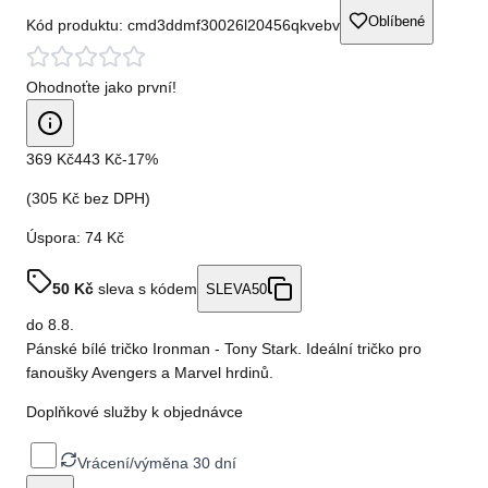
Oblíbené
Kód produktu:
cmd3ddmf30026l20456qkvebv
Ohodnoťte jako první!
369 Kč
443 Kč
-
17
%
(
305 Kč
bez DPH)
Úspora:
74 Kč
50
Kč
sleva s kódem
SLEVA50
do
8.8.
Pánské bílé tričko Ironman - Tony Stark. Ideální tričko pro
fanoušky Avengers a Marvel hrdinů.
Doplňkové služby k objednávce
Vrácení/výměna 30 dní