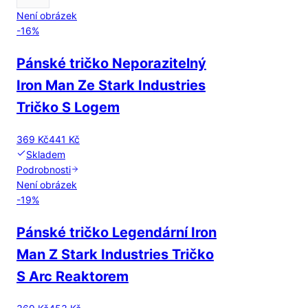
Není obrázek
-
16
%
Pánské tričko Neporazitelný
Iron Man Ze Stark Industries
Tričko S Logem
369 Kč
441 Kč
Skladem
Podrobnosti
Není obrázek
-
19
%
Pánské tričko Legendární Iron
Man Z Stark Industries Tričko
S Arc Reaktorem