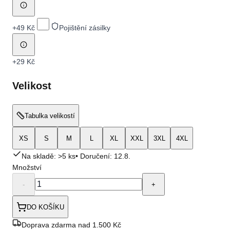
+
49 Kč
Pojištění zásilky
+
29 Kč
Velikost
Tabulka velikostí
XS
S
M
L
XL
XXL
3XL
4XL
Na skladě: >5 ks
• Doručení:
12.8.
Množství
-
+
DO KOŠÍKU
Doprava zdarma nad 1.500 Kč