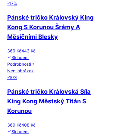
-
17
%
Pánské tričko Královský King
Kong S Korunou Šrámy A
Měsíčními Blesky
369 Kč
443 Kč
Skladem
Podrobnosti
Není obrázek
-
10
%
Pánské tričko Královská Síla
King Kong Městský Titán S
Korunou
369 Kč
408 Kč
Skladem