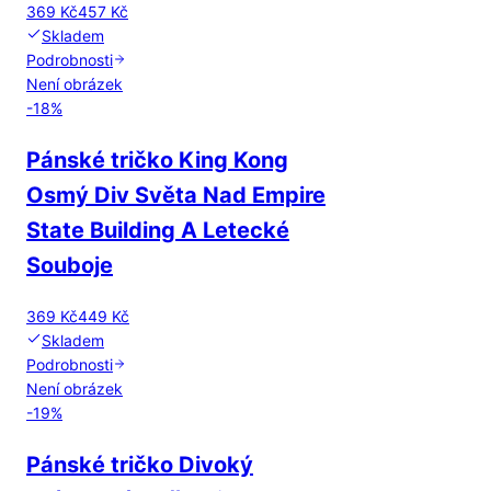
369 Kč
457 Kč
Skladem
Podrobnosti
Není obrázek
-
18
%
Pánské tričko King Kong
Osmý Div Světa Nad Empire
State Building A Letecké
Souboje
369 Kč
449 Kč
Skladem
Podrobnosti
Není obrázek
-
19
%
Pánské tričko Divoký