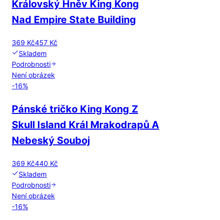
Královský Hněv King Kong
Nad Empire State Building
369 Kč
457 Kč
Skladem
Podrobnosti
Není obrázek
-
16
%
Pánské tričko King Kong Z
Skull Island Král Mrakodrapů A
Nebeský Souboj
369 Kč
440 Kč
Skladem
Podrobnosti
Není obrázek
-
16
%