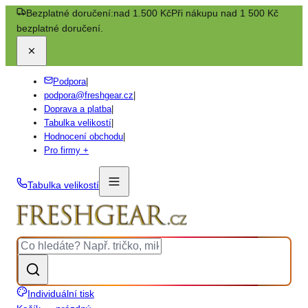
Bezplatné doručení:
nad 1.500 Kč
Při nákupu nad 1 500 Kč
bezplatné doručení.
Podpora
|
podpora@freshgear.cz
|
Doprava a platba
|
Tabulka velikostí
|
Hodnocení obchodu
|
Pro firmy +
Tabulka velikostí
Individuální tisk