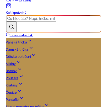
Košík — prázdný
Košík
prázdný
Individuální tisk
Pánská trička
Dámská trička
Dětské oblečení
Mikiny
Batohy
Polštáře
Kraťasy
Čepice
Pantofle
Školní pouzdra na tužky