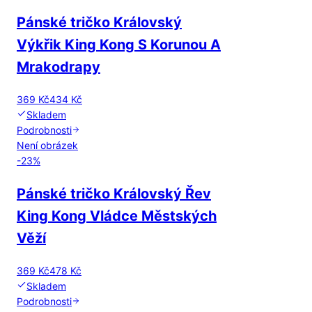
Pánské tričko Královský
Výkřik King Kong S Korunou A
Mrakodrapy
369 Kč
434 Kč
Skladem
Podrobnosti
Není obrázek
-
23
%
Pánské tričko Královský Řev
King Kong Vládce Městských
Věží
369 Kč
478 Kč
Skladem
Podrobnosti