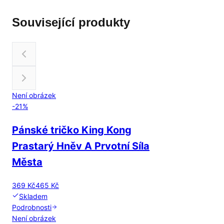
Související produkty
Není obrázek
-
21
%
Pánské tričko King Kong
Prastarý Hněv A Prvotní Síla
Města
369 Kč
465 Kč
Skladem
Podrobnosti
Není obrázek