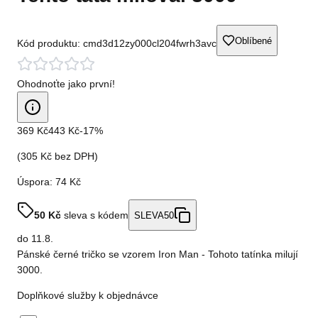
Oblíbené
Kód produktu:
cmd3d12zy000cl204fwrh3avc
Ohodnoťte jako první!
369 Kč
443 Kč
-
17
%
(
305 Kč
bez DPH)
Úspora:
74 Kč
50
Kč
sleva s kódem
SLEVA50
do
11.8.
Pánské černé tričko se vzorem Iron Man - Tohoto tatínka milují
3000.
Doplňkové služby k objednávce