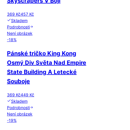
Skyscrapers V Boji
369 Kč
457 Kč
Skladem
Podrobnosti
Není obrázek
-
18
%
Pánské tričko King Kong
Osmý Div Světa Nad Empire
State Building A Letecké
Souboje
369 Kč
449 Kč
Skladem
Podrobnosti
Není obrázek
-
19
%