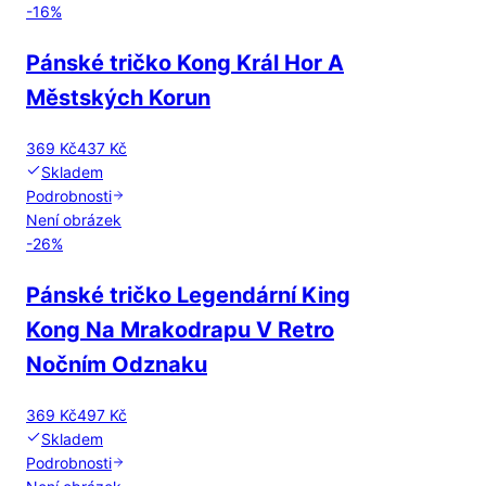
-
16
%
Pánské tričko Kong Král Hor A
Městských Korun
369 Kč
437 Kč
Skladem
Podrobnosti
Není obrázek
-
26
%
Pánské tričko Legendární King
Kong Na Mrakodrapu V Retro
Nočním Odznaku
369 Kč
497 Kč
Skladem
Podrobnosti