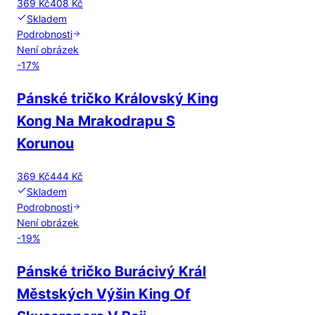
369 Kč
408 Kč
Skladem
Podrobnosti
Není obrázek
-
17
%
Pánské tričko Královský King
Kong Na Mrakodrapu S
Korunou
369 Kč
444 Kč
Skladem
Podrobnosti
Není obrázek
-
19
%
Pánské tričko Burácivý Král
Městských Výšin King Of