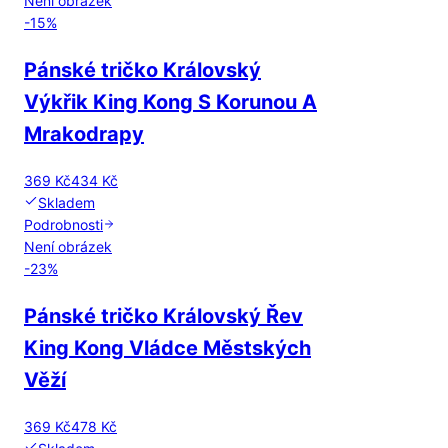
Není obrázek
-
15
%
Pánské tričko Královský
Výkřik King Kong S Korunou A
Mrakodrapy
369 Kč
434 Kč
Skladem
Podrobnosti
Není obrázek
-
23
%
Pánské tričko Královský Řev
King Kong Vládce Městských
Věží
369 Kč
478 Kč