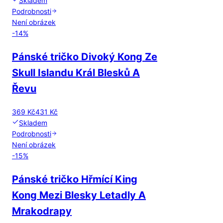
Skladem
Podrobnosti
Není obrázek
-
14
%
Pánské tričko Divoký Kong Ze
Skull Islandu Král Blesků A
Řevu
369 Kč
431 Kč
Skladem
Podrobnosti
Není obrázek
-
15
%
Pánské tričko Hřmící King
Kong Mezi Blesky Letadly A
Mrakodrapy