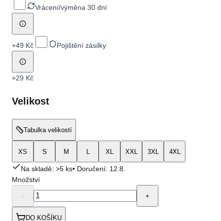
Vrácení/výměna 30 dní
+
49 Kč
Pojištění zásilky
+
29 Kč
Velikost
Tabulka velikostí
XS
S
M
L
XL
XXL
3XL
4XL
Na skladě: >5 ks
• Doručení:
12.8.
Množství
-
+
DO KOŠÍKU