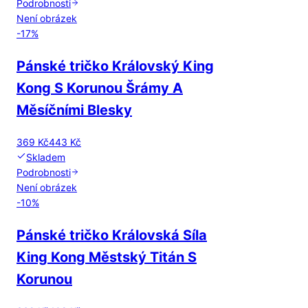
Podrobnosti
Není obrázek
-
17
%
Pánské tričko Královský King
Kong S Korunou Šrámy A
Měsíčními Blesky
369 Kč
443 Kč
Skladem
Podrobnosti
Není obrázek
-
10
%
Pánské tričko Královská Síla
King Kong Městský Titán S
Korunou