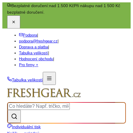
Bezplatné doručení:
nad 1.500 Kč
Při nákupu nad 1 500 Kč
bezplatné doručení.
Podpora
|
podpora@freshgear.cz
|
Doprava a platba
|
Tabulka velikostí
|
Hodnocení obchodu
|
Pro firmy +
Tabulka velikostí
Individuální tisk