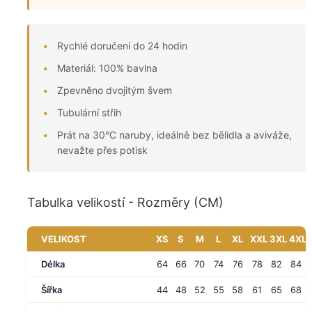
Rychlé doručení do 24 hodin
Materiál: 100% bavlna
Zpevněno dvojitým švem
Tubulární střih
Prát na 30°C naruby, ideálně bez bělidla a aviváže,
nevažte přes potisk
Tabulka velikostí - Rozměry (CM)
VELIKOST
XS
S
M
L
XL
XXL
3XL
4XL
Délka
64
66
70
74
76
78
82
84
Šířka
44
48
52
55
58
61
65
68