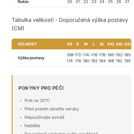
Rukáv
20
21
22
23
24
25
26
27
Tabulka velikostí - Doporučená výška postavy
(CM)
VELIKOST
XS
S
M
L
XL
XXL
3XL
4XL
168-
172-
174-
176-
178-
180-
182-
185-
Výška postavy
174
178
180
182
184
188
192
195
POKYNY PRO PÉČI
Prát na 30°C
Před praním obraťte naruby
Nepoužívejte aviváž
Nebělte
Pro nejlepší výsledek sušte pověšené