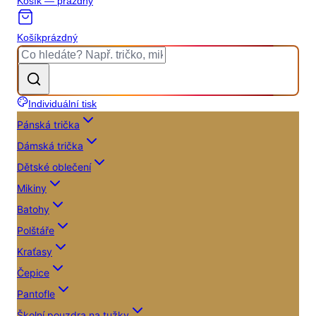
Košík — prázdný
Košík
prázdný
Individuální tisk
Pánská trička
Dámská trička
Dětské oblečení
Mikiny
Batohy
Polštáře
Kraťasy
Čepice
Pantofle
Školní pouzdra na tužky