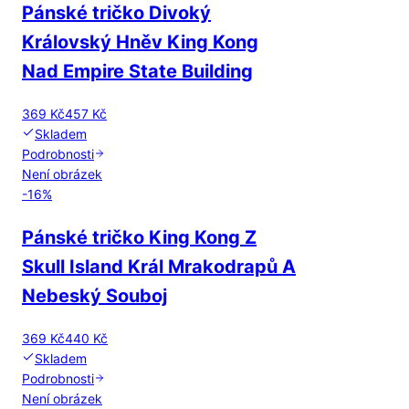
Pánské tričko Divoký
Královský Hněv King Kong
Nad Empire State Building
369 Kč
457 Kč
Skladem
Podrobnosti
Není obrázek
-
16
%
Pánské tričko King Kong Z
Skull Island Král Mrakodrapů A
Nebeský Souboj
369 Kč
440 Kč
Skladem
Podrobnosti
Není obrázek