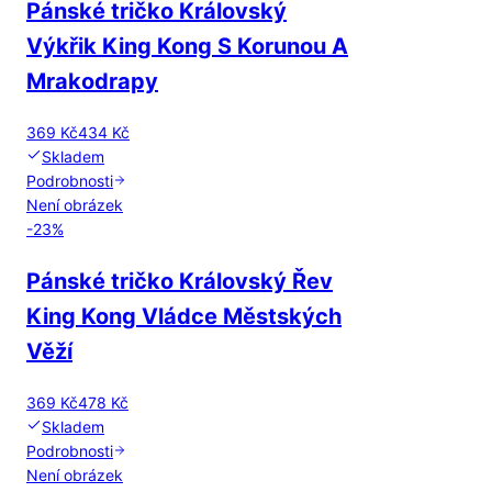
Pánské tričko Královský
Výkřik King Kong S Korunou A
Mrakodrapy
369 Kč
434 Kč
Skladem
Podrobnosti
Není obrázek
-
23
%
Pánské tričko Královský Řev
King Kong Vládce Městských
Věží
369 Kč
478 Kč
Skladem
Podrobnosti
Není obrázek