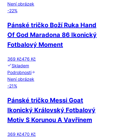
Není obrázek
-
22
%
Pánské tričko Boží Ruka Hand
Of God Maradona 86 Ikonický
Fotbalový Moment
369 Kč
476 Kč
Skladem
Podrobnosti
Není obrázek
-
21
%
Pánské tričko Messi Goat
Ikonický Královský Fotbalový
Motiv S Korunou A Vavřínem
369 Kč
470 Kč