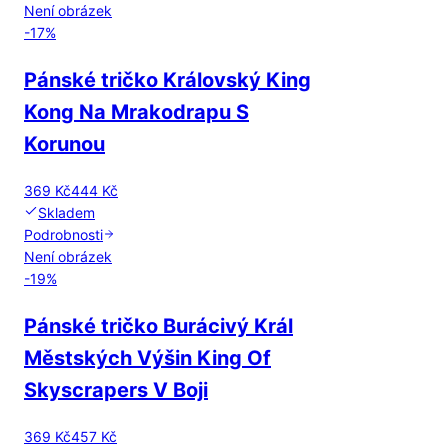
Není obrázek
-
17
%
Pánské tričko Královský King
Kong Na Mrakodrapu S
Korunou
369 Kč
444 Kč
Skladem
Podrobnosti
Není obrázek
-
19
%
Pánské tričko Burácivý Král
Městských Výšin King Of
Skyscrapers V Boji
369 Kč
457 Kč