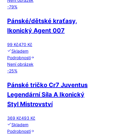
Není obrázek
-
79
%
Pánské/dětské kraťasy,
Ikonický Agent 007
99 Kč
470 Kč
Skladem
Podrobnosti
Není obrázek
-
25
%
Pánské tričko Cr7 Juventus
Legendární Síla A Ikonický
Styl Mistrovství
369 Kč
493 Kč
Skladem
Podrobnosti