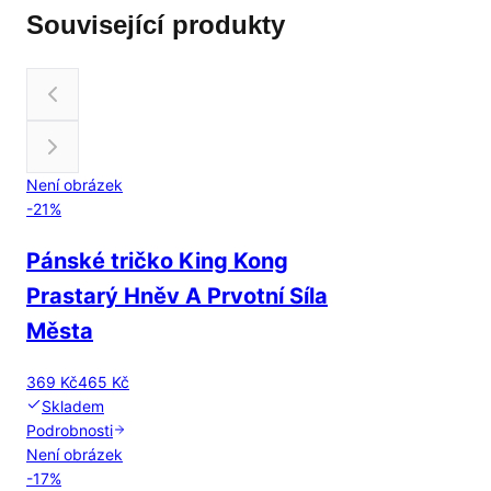
Související produkty
Není obrázek
-
21
%
Pánské tričko King Kong
Prastarý Hněv A Prvotní Síla
Města
369 Kč
465 Kč
Skladem
Podrobnosti
Není obrázek
-
17
%