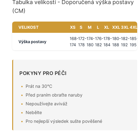
Tabulka velikostí - Doporučená výška postavy
(CM)
VELIKOST
XS
S
M
L
XL
XXL
3XL
4XL
168-
172-
174-
176-
178-
180-
182-
185-
Výška postavy
174
178
180
182
184
188
192
195
POKYNY PRO PÉČI
Prát na 30°C
Před praním obraťte naruby
Nepoužívejte aviváž
Nebělte
Pro nejlepší výsledek sušte pověšené