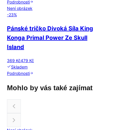
Podrobnosti
Není obrázek
-
23
%
Pánské tričko Divoká Síla King
Konga Primal Power Ze Skull
Island
369 Kč
479 Kč
Skladem
Podrobnosti
Mohlo by vás také zajímat