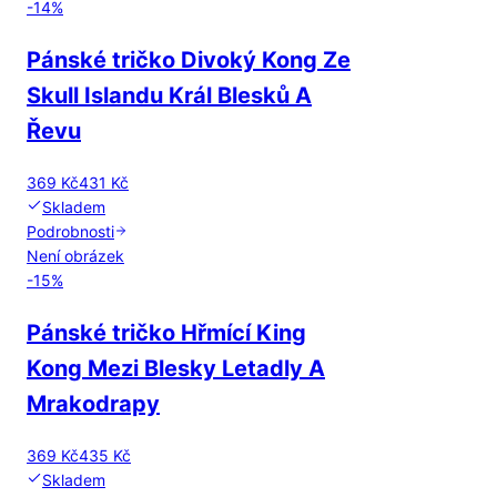
-
14
%
Pánské tričko Divoký Kong Ze
Skull Islandu Král Blesků A
Řevu
369 Kč
431 Kč
Skladem
Podrobnosti
Není obrázek
-
15
%
Pánské tričko Hřmící King
Kong Mezi Blesky Letadly A
Mrakodrapy
369 Kč
435 Kč
Skladem