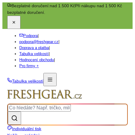
Bezplatné doručení:
nad 1.500 Kč
Při nákupu nad 1 500 Kč
bezplatné doručení.
Podpora
|
podpora@freshgear.cz
|
Doprava a platba
|
Tabulka velikostí
|
Hodnocení obchodu
|
Pro firmy +
Tabulka velikostí
Individuální tisk