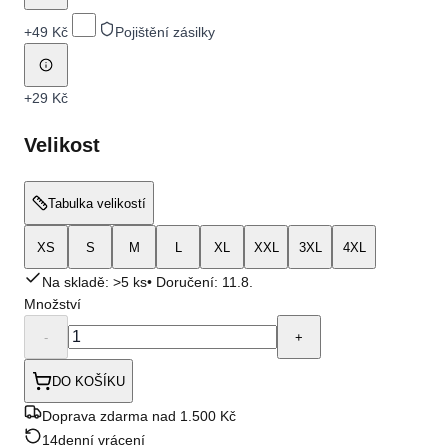
+
49 Kč
Pojištění zásilky
+
29 Kč
Velikost
Tabulka velikostí
XS
S
M
L
XL
XXL
3XL
4XL
Na skladě: >5 ks
• Doručení:
11.8.
Množství
-
+
DO KOŠÍKU
Doprava zdarma nad 1.500 Kč
14denní vrácení