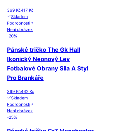
369 Kč
417 Kč
Skladem
Podrobnosti
Není obrázek
-
20
%
Pánské tričko The Gk Hall
Ikonický Neonový Lev
Fotbalové Obrany Síla A Styl
Pro Brankáře
369 Kč
462 Kč
Skladem
Podrobnosti
Není obrázek
-
25
%
Pánské tričko Cr7 Manchester