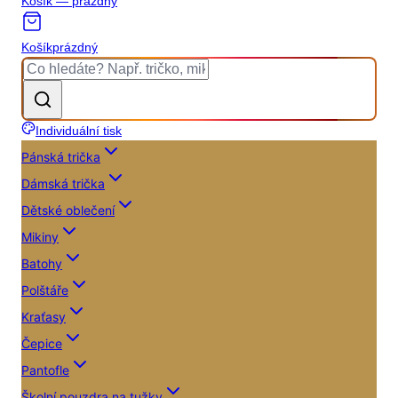
Košík — prázdný
Košík
prázdný
Individuální tisk
Pánská trička
Dámská trička
Dětské oblečení
Mikiny
Batohy
Polštáře
Kraťasy
Čepice
Pantofle
Školní pouzdra na tužky