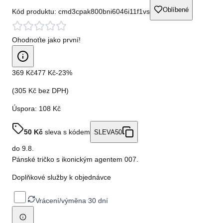
Oblíbené
Kód produktu:
cmd3cpak800bni6046i11f1vs
Ohodnoťte jako první!
369 Kč
477 Kč
-
23
%
(
305 Kč
bez DPH)
Úspora:
108 Kč
50
Kč
sleva s kódem
SLEVA50
do
9.8.
Pánské tričko s ikonickým agentem 007.
Doplňkové služby k objednávce
Vrácení/výměna 30 dní