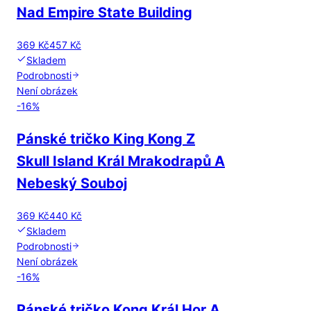
Nad Empire State Building
369 Kč
457 Kč
Skladem
Podrobnosti
Není obrázek
-
16
%
Pánské tričko King Kong Z
Skull Island Král Mrakodrapů A
Nebeský Souboj
369 Kč
440 Kč
Skladem
Podrobnosti
Není obrázek
-
16
%
Pánské tričko Kong Král Hor A