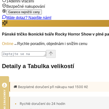
14denní vrácení
Bezpečné nakupování
Garance nejnižší ceny
Máte dotaz? Napište nám!
Pánské tričko Ikonické tváře Rocky Horror Show v plné p
Online
→
Rychle poradím, objednám i snížím cenu
Detaily a Tabulka velikostí
🚚 Bezplatné doručení
při nákupu nad 1500 Kč
HODNOCENO ZÁKAZNÍKY
Rychlé doručení do 24 hodin