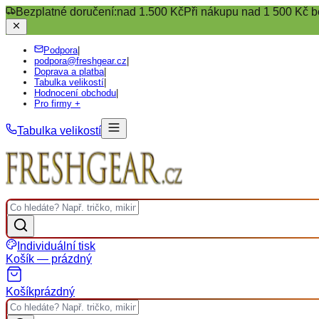
Bezplatné doručení:
nad 1.500 Kč
Při nákupu nad 1 500 Kč b
Podpora
|
podpora@freshgear.cz
|
Doprava a platba
|
Tabulka velikostí
|
Hodnocení obchodu
|
Pro firmy +
Tabulka velikostí
Individuální tisk
Košík — prázdný
Košík
prázdný