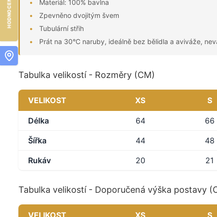
Materiál: 100% bavlna
Zpevněno dvojitým švem
Tubulární střih
Prát na 30°C naruby, ideálně bez bělidla a aviváže, nev
Tabulka velikostí - Rozměry (CM)
VELIKOST
XS
S
Délka
64
66
Šířka
44
48
Rukáv
20
21
Tabulka velikostí - Doporučená výška postavy 
VELIKOST
XS
S