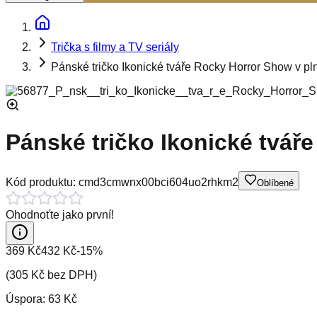
Trička s filmy a TV seriály
Pánské tričko Ikonické tváře Rocky Horror Show v pl
Pánské tričko Ikonické tvář
Kód produktu:
cmd3cmwnx00bci604uo2rhkm2
Oblíbené
Ohodnoťte jako první!
369 Kč
432 Kč
-
15
%
(
305 Kč
bez DPH)
Úspora:
63 Kč