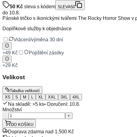
50
Kč
sleva s kódem
SLEVA50
do
10.8.
Pánské tričko s ikonickými tvářemi The Rocky Horror Show v 
Doplňkové služby k objednávce
Vrácení/výměna 30 dní
+
49 Kč
Pojištění zásilky
+
29 Kč
Velikost
Tabulka velikostí
XS
S
M
L
XL
XXL
3XL
4XL
Na skladě: >5 ks
• Doručení:
10.8.
Množství
-
+
DO KOŠÍKU
Doprava zdarma nad 1.500 Kč