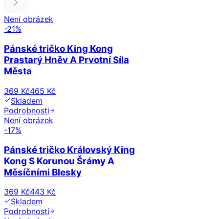
Není obrázek
-
21
%
Pánské tričko King Kong
Prastarý Hněv A Prvotní Síla
Města
369 Kč
465 Kč
Skladem
Podrobnosti
Není obrázek
-
17
%
Pánské tričko Královský King
Kong S Korunou Šrámy A
Měsíčními Blesky
369 Kč
443 Kč
Skladem
Podrobnosti