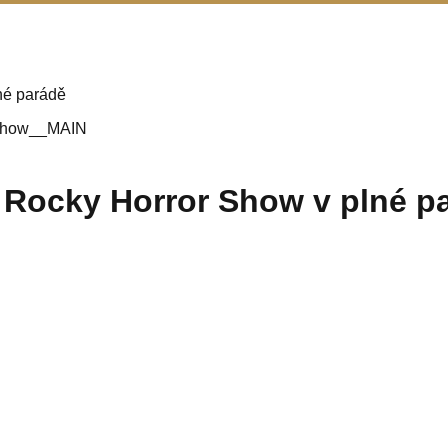
né parádě
e Rocky Horror Show v plné p