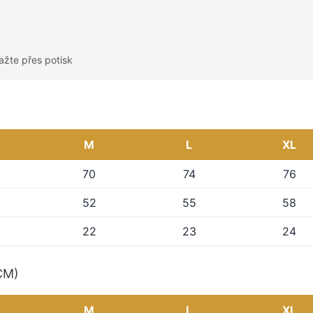
ažte přes potisk
M
L
XL
70
74
76
52
55
58
22
23
24
(CM)
M
L
XL