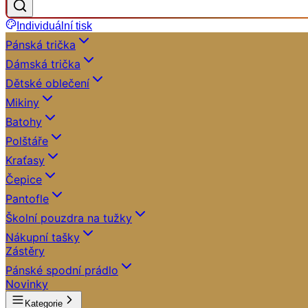
Individuální tisk
Pánská trička
Dámská trička
Dětské oblečení
Mikiny
Batohy
Polštáře
Kraťasy
Čepice
Pantofle
Školní pouzdra na tužky
Nákupní tašky
Zástěry
Pánské spodní prádlo
Novinky
Kategorie