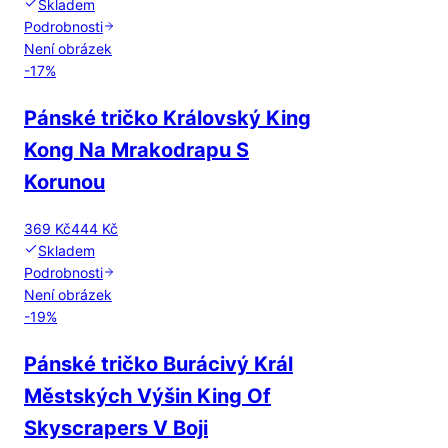
Skladem
Podrobnosti
Není obrázek
-
17
%
Pánské tričko Královský King
Kong Na Mrakodrapu S
Korunou
369 Kč
444 Kč
Skladem
Podrobnosti
Není obrázek
-
19
%
Pánské tričko Burácivý Král
Městských Výšin King Of
Skyscrapers V Boji