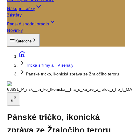
Nákupní tašky
Zástěry
Pánské spodní prádlo
Novinky
Kategorie
Trička s filmy a TV seriály
Pánské tričko, ikonická zpráva ze Žraločího teroru
Pánské tričko, ikonická
zpráva ze Žraločího teroru