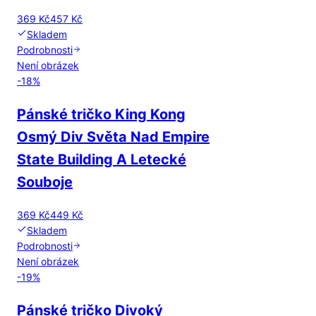
369 Kč
457 Kč
Skladem
Podrobnosti
Není obrázek
-
18
%
Pánské tričko King Kong
Osmý Div Světa Nad Empire
State Building A Letecké
Souboje
369 Kč
449 Kč
Skladem
Podrobnosti
Není obrázek
-
19
%
Pánské tričko Divoký