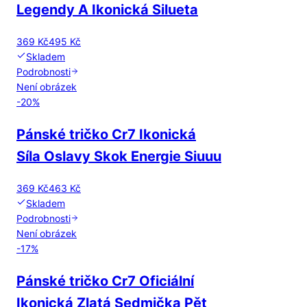
Legendy A Ikonická Silueta
369 Kč
495 Kč
Skladem
Podrobnosti
Není obrázek
-
20
%
Pánské tričko Cr7 Ikonická
Síla Oslavy Skok Energie Siuuu
369 Kč
463 Kč
Skladem
Podrobnosti
Není obrázek
-
17
%
Pánské tričko Cr7 Oficiální
Ikonická Zlatá Sedmička Pět