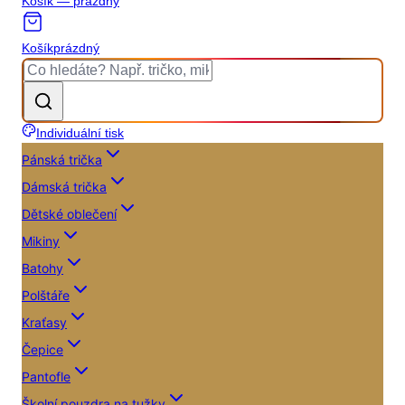
Košík — prázdný
Košík
prázdný
Individuální tisk
Pánská trička
Dámská trička
Dětské oblečení
Mikiny
Batohy
Polštáře
Kraťasy
Čepice
Pantofle
Školní pouzdra na tužky