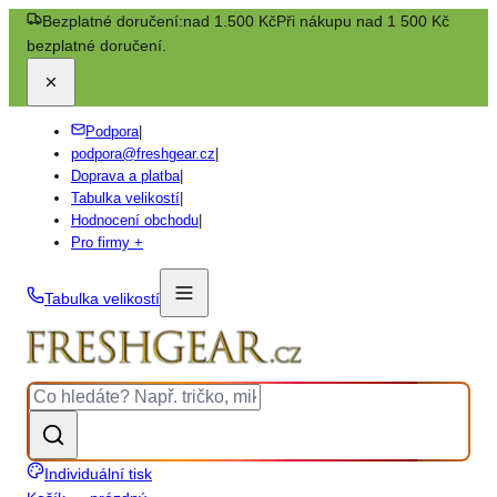
Bezplatné doručení:
nad 1.500 Kč
Při nákupu nad 1 500 Kč
bezplatné doručení.
Podpora
|
podpora@freshgear.cz
|
Doprava a platba
|
Tabulka velikostí
|
Hodnocení obchodu
|
Pro firmy +
Tabulka velikostí
Individuální tisk