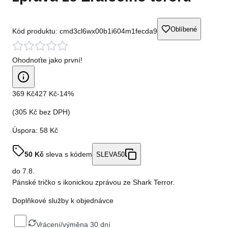
Oblíbené
Kód produktu:
cmd3cl6wx00b1i604m1fecda9
Ohodnoťte jako první!
369 Kč
427 Kč
-
14
%
(
305 Kč
bez DPH)
Úspora:
58 Kč
50
Kč
sleva s kódem
SLEVA50
do
7.8.
Pánské tričko s ikonickou zprávou ze Shark Terror.
Doplňkové služby k objednávce
Vrácení/výměna 30 dní