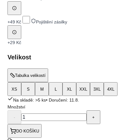
+
49 Kč
Pojištění zásilky
+
29 Kč
Velikost
Tabulka velikostí
XS
S
M
L
XL
XXL
3XL
4XL
Na skladě: >5 ks
• Doručení:
11.8.
Množství
-
+
DO KOŠÍKU