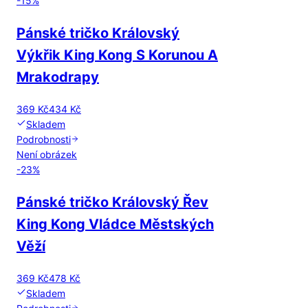
-
15
%
Pánské tričko Královský
Výkřik King Kong S Korunou A
Mrakodrapy
369 Kč
434 Kč
Skladem
Podrobnosti
Není obrázek
-
23
%
Pánské tričko Královský Řev
King Kong Vládce Městských
Věží
369 Kč
478 Kč
Skladem