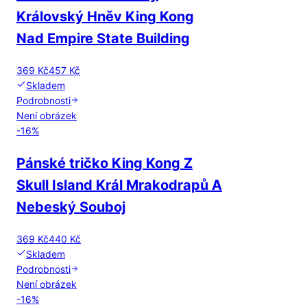
Královský Hněv King Kong
Nad Empire State Building
369 Kč
457 Kč
Skladem
Podrobnosti
Není obrázek
-
16
%
Pánské tričko King Kong Z
Skull Island Král Mrakodrapů A
Nebeský Souboj
369 Kč
440 Kč
Skladem
Podrobnosti
Není obrázek
-
16
%