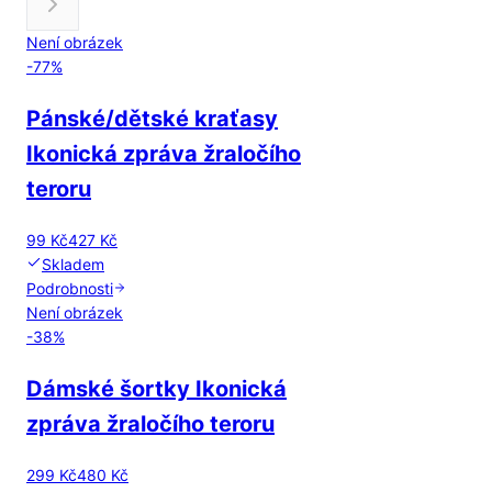
Není obrázek
-
77
%
Pánské/dětské kraťasy
Ikonická zpráva žraločího
teroru
99 Kč
427 Kč
Skladem
Podrobnosti
Není obrázek
-
38
%
Dámské šortky Ikonická
zpráva žraločího teroru
299 Kč
480 Kč