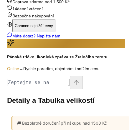
Doprava zdarma nad 1.500 Kč
14denní vrácení
Bezpečné nakupování
Garance nejnižší ceny
Máte dotaz? Napište nám!
Pánské tričko, ikonická zpráva ze Žraločího teroru
Online
→
Rychle poradím, objednám i snížím cenu
Detaily a Tabulka velikostí
🚚 Bezplatné doručení
při nákupu nad 1500 Kč