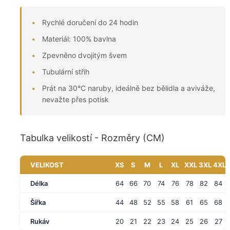
Rychlé doručení do 24 hodin
Materiál: 100% bavlna
Zpevněno dvojitým švem
Tubulární střih
Prát na 30°C naruby, ideálně bez bělidla a aviváže,
nevažte přes potisk
Tabulka velikostí - Rozměry (CM)
VELIKOST
XS
S
M
L
XL
XXL
3XL
4XL
Délka
64
66
70
74
76
78
82
84
Šířka
44
48
52
55
58
61
65
68
Rukáv
20
21
22
23
24
25
26
27