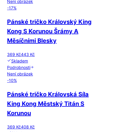
Není obrázek
-
17
%
Pánské tričko Královský King
Kong S Korunou Šrámy A
Měsíčními Blesky
369 Kč
443 Kč
Skladem
Podrobnosti
Není obrázek
-
10
%
Pánské tričko Královská Síla
King Kong Městský Titán S
Korunou
369 Kč
408 Kč