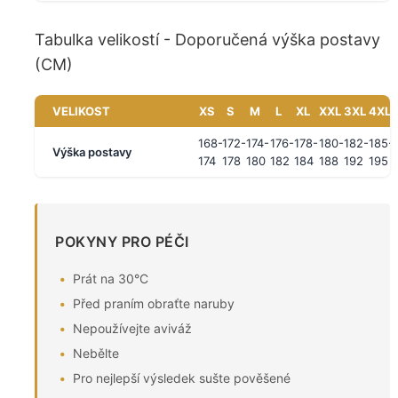
Tabulka velikostí - Doporučená výška postavy
(CM)
VELIKOST
XS
S
M
L
XL
XXL
3XL
4XL
168-
172-
174-
176-
178-
180-
182-
185-
Výška postavy
174
178
180
182
184
188
192
195
POKYNY PRO PÉČI
Prát na 30°C
Před praním obraťte naruby
Nepoužívejte aviváž
Nebělte
Pro nejlepší výsledek sušte pověšené