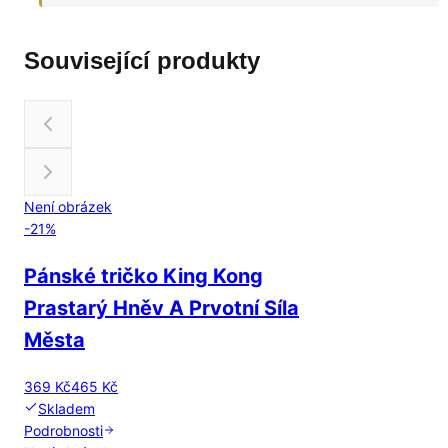
Související produkty
Není obrázek
-
21
%
Pánské tričko King Kong
Prastarý Hněv A Prvotní Síla
Města
369 Kč
465 Kč
Skladem
Podrobnosti