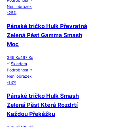
Podrobnosti
Není obrázek
-
26
%
Pánské tričko Hulk Převratná
Zelená Pěst Gamma Smash
Moc
369 Kč
497 Kč
Skladem
Podrobnosti
Není obrázek
-
13
%
Pánské tričko Hulk Smash
Zelená Pěst Která Rozdrtí
Každou Překážku