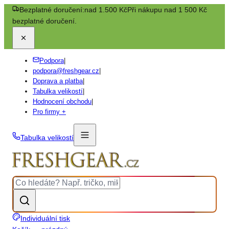
Bezplatné doručení:
nad 1.500 Kč
Při nákupu nad 1 500 Kč
bezplatné doručení.
Podpora
|
podpora@freshgear.cz
|
Doprava a platba
|
Tabulka velikostí
|
Hodnocení obchodu
|
Pro firmy +
Tabulka velikostí
Individuální tisk