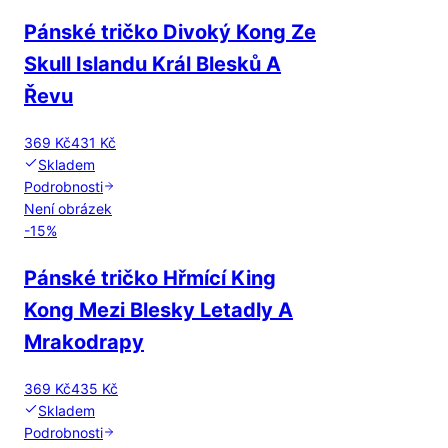
Pánské tričko Divoký Kong Ze
Skull Islandu Král Blesků A
Řevu
369 Kč
431 Kč
Skladem
Podrobnosti
Není obrázek
-
15
%
Pánské tričko Hřmící King
Kong Mezi Blesky Letadly A
Mrakodrapy
369 Kč
435 Kč
Skladem
Podrobnosti