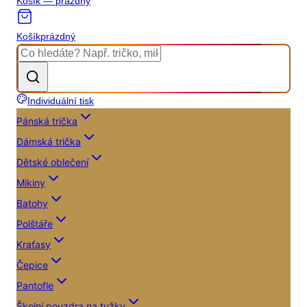
Košík — prázdný
Košík
prázdný
Individuální tisk
Pánská trička
Dámská trička
Dětské oblečení
Mikiny
Batohy
Polštáře
Kraťasy
Čepice
Pantofle
Školní pouzdra na tužky