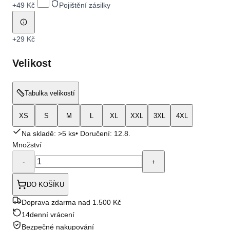
+
49 Kč
Pojištění zásilky
+
29 Kč
Velikost
Tabulka velikostí
XS
S
M
L
XL
XXL
3XL
4XL
Na skladě: >5 ks
• Doručení:
12.8.
Množství
-
+
DO KOŠÍKU
Doprava zdarma nad 1.500 Kč
14denní vrácení
Bezpečné nakupování