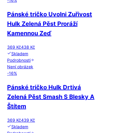
-
16
%
Pánské tričko Uvolni Zuřivost
Hulk Zelená Pěst Proráží
Kamennou Zeď
369 Kč
438 Kč
Skladem
Podrobnosti
Není obrázek
-
16
%
Pánské tričko Hulk Drtivá
Zelená Pěst Smash S Blesky A
Štítem
369 Kč
439 Kč
Skladem