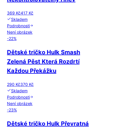
369 Kč
417 Kč
Skladem
Podrobnosti
Není obrázek
-
22
%
Dětské tričko Hulk Smash
Zelená Pěst Která Rozdrtí
Každou Překážku
290 Kč
370 Kč
Skladem
Podrobnosti
Není obrázek
-
23
%
Dětské tričko Hulk Převratná