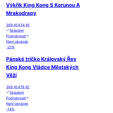
Výkřik King Kong S Korunou A
Mrakodrapy
369 Kč
434 Kč
Skladem
Podrobnosti
Není obrázek
-
23
%
Pánské tričko Královský Řev
King Kong Vládce Městských
Věží
369 Kč
478 Kč
Skladem
Podrobnosti
Není obrázek
-
14
%