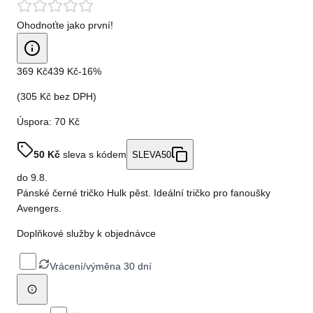
Ohodnoťte jako první!
369 Kč
439 Kč
-
16
%
(
305 Kč
bez DPH)
Úspora:
70 Kč
50
Kč
sleva s kódem
SLEVA50
do
9.8.
Pánské černé tričko Hulk pěst. Ideální tričko pro fanoušky
Avengers.
Doplňkové služby k objednávce
Vrácení/výměna 30 dní