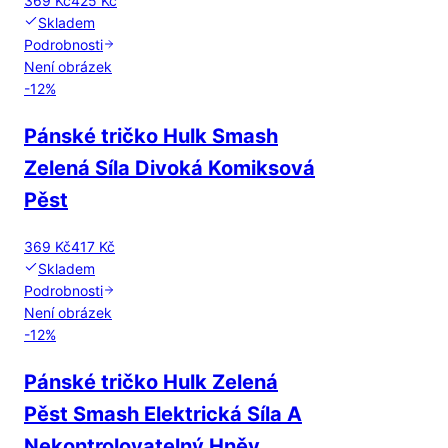
369 Kč
425 Kč
Skladem
Podrobnosti
Není obrázek
-
12
%
Pánské tričko Hulk Smash
Zelená Síla Divoká Komiksová
Pěst
369 Kč
417 Kč
Skladem
Podrobnosti
Není obrázek
-
12
%
Pánské tričko Hulk Zelená
Pěst Smash Elektrická Síla A
Nekontrolovatelný Hněv