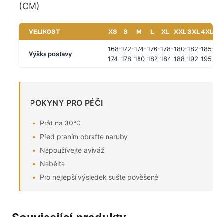
(CM)
VELIKOST
XS
S
M
L
XL
XXL
3XL
4XL
168-
172-
174-
176-
178-
180-
182-
185-
Výška postavy
174
178
180
182
184
188
192
195
POKYNY PRO PÉČI
Prát na 30°C
Před praním obraťte naruby
Nepoužívejte aviváž
Nebělte
Pro nejlepší výsledek sušte pověšené