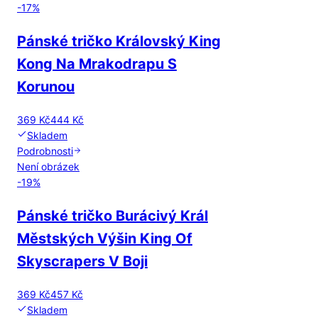
-
17
%
Pánské tričko Královský King
Kong Na Mrakodrapu S
Korunou
369 Kč
444 Kč
Skladem
Podrobnosti
Není obrázek
-
19
%
Pánské tričko Burácivý Král
Městských Výšin King Of
Skyscrapers V Boji
369 Kč
457 Kč
Skladem