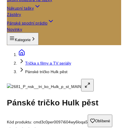
Nákupní tašky
Zástěry
Pánské spodní prádlo
Novinky
Kategorie
Trička s filmy a TV seriály
Pánské tričko Hulk pěst
Pánské tričko Hulk pěst
Oblíbené
Kód produktu:
cmd3c0per0097i604wy6loqa5