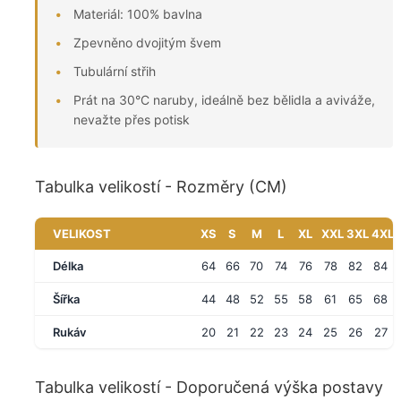
Materiál: 100% bavlna
Zpevněno dvojitým švem
Tubulární střih
Prát na 30°C naruby, ideálně bez bělidla a aviváže,
nevažte přes potisk
Tabulka velikostí - Rozměry (CM)
VELIKOST
XS
S
M
L
XL
XXL
3XL
4XL
Délka
64
66
70
74
76
78
82
84
Šířka
44
48
52
55
58
61
65
68
Rukáv
20
21
22
23
24
25
26
27
Tabulka velikostí - Doporučená výška postavy