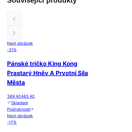
Související produkty
Není obrázek
-
21
%
Pánské tričko King Kong
Prastarý Hněv A Prvotní Síla
Města
369 Kč
465 Kč
Skladem
Podrobnosti
Není obrázek
-
17
%