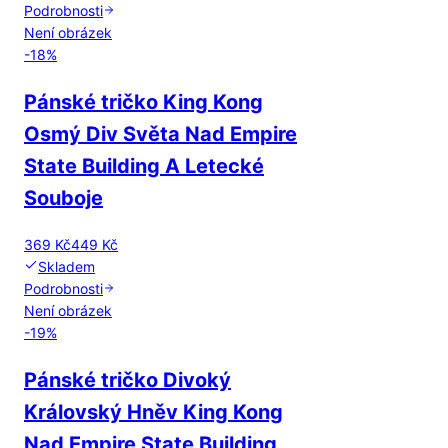
Podrobnosti
Není obrázek
-
18
%
Pánské tričko King Kong
Osmý Div Světa Nad Empire
State Building A Letecké
Souboje
369 Kč
449 Kč
Skladem
Podrobnosti
Není obrázek
-
19
%
Pánské tričko Divoký
Královský Hněv King Kong
Nad Empire State Building