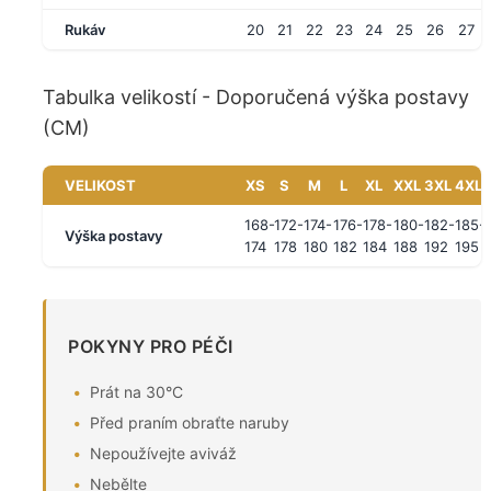
Rukáv
20
21
22
23
24
25
26
27
Tabulka velikostí - Doporučená výška postavy
(CM)
VELIKOST
XS
S
M
L
XL
XXL
3XL
4XL
168-
172-
174-
176-
178-
180-
182-
185-
Výška postavy
174
178
180
182
184
188
192
195
POKYNY PRO PÉČI
Prát na 30°C
Před praním obraťte naruby
Nepoužívejte aviváž
Nebělte