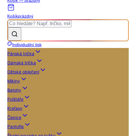
Košík — prázdný
Košík
prázdný
Individuální tisk
Pánská trička
Dámská trička
Dětské oblečení
Mikiny
Batohy
Polštáře
Kraťasy
Čepice
Pantofle
Školní pouzdra na tužky