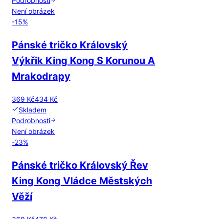
Podrobnosti
Není obrázek
-
15
%
Pánské tričko Královský
Výkřik King Kong S Korunou A
Mrakodrapy
369 Kč
434 Kč
Skladem
Podrobnosti
Není obrázek
-
23
%
Pánské tričko Královský Řev
King Kong Vládce Městských
Věží