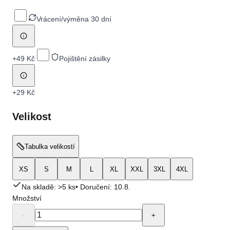
Vrácení/výměna 30 dní
+
49 Kč
Pojištění zásilky
+
29 Kč
Velikost
Tabulka velikostí
XS
S
M
L
XL
XXL
3XL
4XL
Na skladě: >5 ks
• Doručení:
10.8.
Množství
-
+