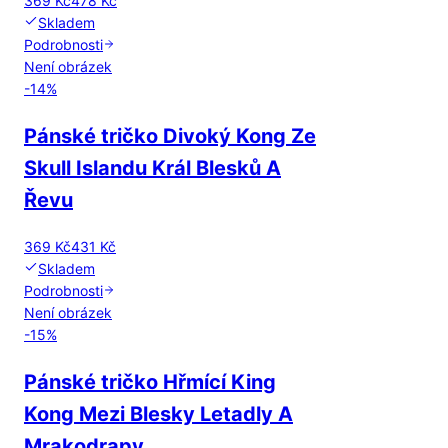
369 Kč
478 Kč
Skladem
Podrobnosti
Není obrázek
-
14
%
Pánské tričko Divoký Kong Ze
Skull Islandu Král Blesků A
Řevu
369 Kč
431 Kč
Skladem
Podrobnosti
Není obrázek
-
15
%
Pánské tričko Hřmící King
Kong Mezi Blesky Letadly A
Mrakodrapy