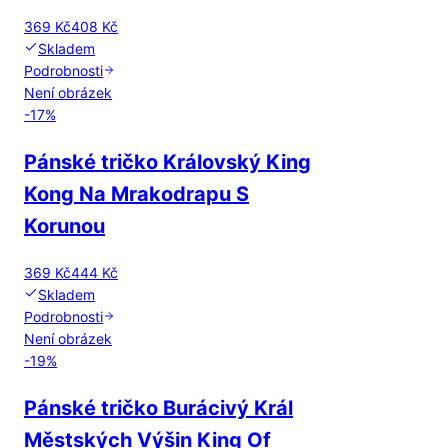
369 Kč
408 Kč
Skladem
Podrobnosti
Není obrázek
-
17
%
Pánské tričko Královský King
Kong Na Mrakodrapu S
Korunou
369 Kč
444 Kč
Skladem
Podrobnosti
Není obrázek
-
19
%
Pánské tričko Burácivý Král
Městských Výšin King Of