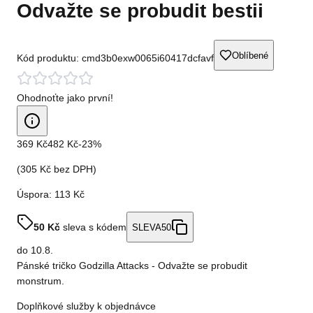
Odvažte se probudit bestii
Oblíbené
Kód produktu:
cmd3b0exw0065i60417dcfavf
Ohodnoťte jako první!
369 Kč
482 Kč
-
23
%
(
305 Kč
bez DPH)
Úspora:
113 Kč
50
Kč
sleva s kódem
SLEVA50
do
10.8.
Pánské tričko Godzilla Attacks - Odvažte se probudit
monstrum.
Doplňkové služby k objednávce