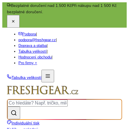
Bezplatné doručení:
nad 1.500 Kč
Při nákupu nad 1 500 Kč
bezplatné doručení.
Podpora
|
podpora@freshgear.cz
|
Doprava a platba
|
Tabulka velikostí
|
Hodnocení obchodu
|
Pro firmy +
Tabulka velikostí
Individuální tisk