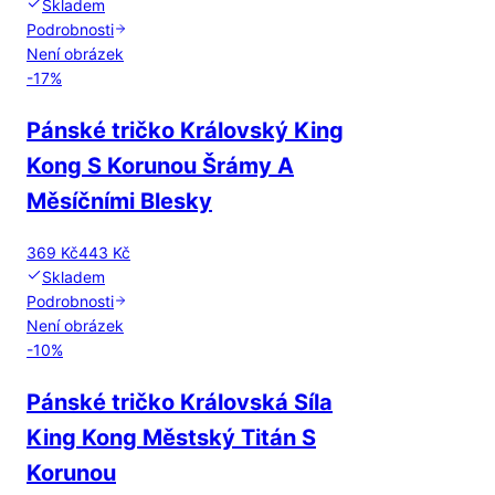
Skladem
Podrobnosti
Není obrázek
-
17
%
Pánské tričko Královský King
Kong S Korunou Šrámy A
Měsíčními Blesky
369 Kč
443 Kč
Skladem
Podrobnosti
Není obrázek
-
10
%
Pánské tričko Královská Síla
King Kong Městský Titán S
Korunou