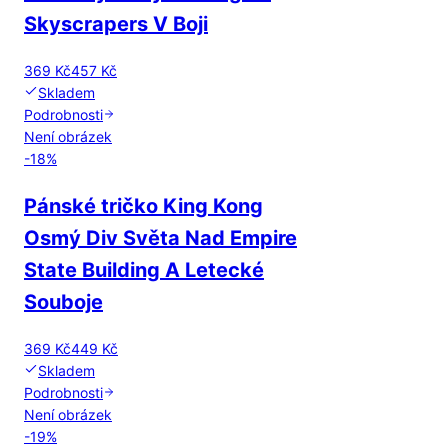
Skyscrapers V Boji
369 Kč
457 Kč
Skladem
Podrobnosti
Není obrázek
-
18
%
Pánské tričko King Kong
Osmý Div Světa Nad Empire
State Building A Letecké
Souboje
369 Kč
449 Kč
Skladem
Podrobnosti
Není obrázek
-
19
%