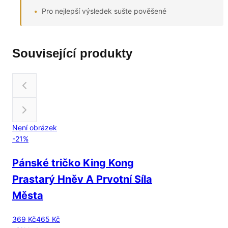
Pro nejlepší výsledek sušte pověšené
Související produkty
Není obrázek
-
21
%
Pánské tričko King Kong
Prastarý Hněv A Prvotní Síla
Města
369 Kč
465 Kč