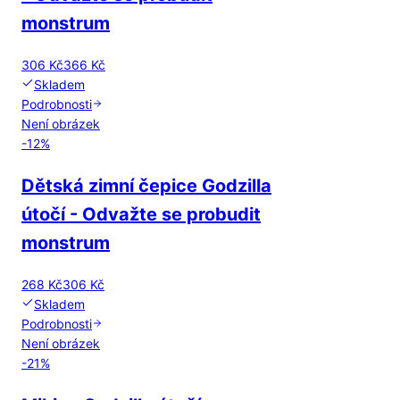
monstrum
306 Kč
366 Kč
Skladem
Podrobnosti
Není obrázek
-
12
%
Dětská zimní čepice Godzilla
útočí - Odvažte se probudit
monstrum
268 Kč
306 Kč
Skladem
Podrobnosti
Není obrázek
-
21
%