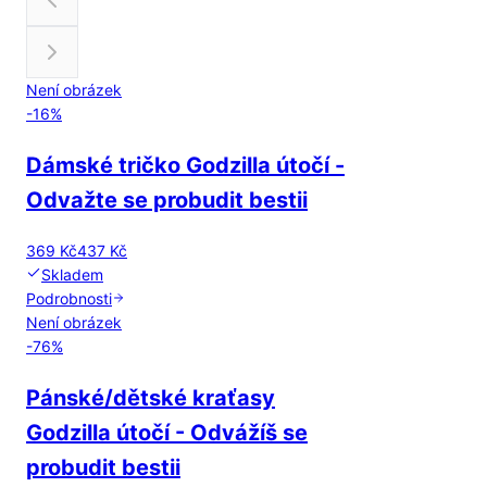
Není obrázek
-
16
%
Dámské tričko Godzilla útočí -
Odvažte se probudit bestii
369 Kč
437 Kč
Skladem
Podrobnosti
Není obrázek
-
76
%
Pánské/dětské kraťasy
Godzilla útočí - Odvážíš se
probudit bestii