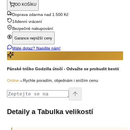
DO KOŠÍKU
Doprava zdarma nad 1.500 Kč
14denní vrácení
Bezpečné nakupování
Garance nejnižší ceny
Máte dotaz? Napište nám!
Pánské tričko Godzilla útočí - Odvažte se probudit bestii
Online
→
Rychle poradím, objednám i snížím cenu
Detaily a Tabulka velikostí