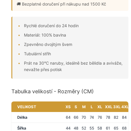
🚚 Bezplatné doručení
při nákupu nad 1500 Kč
Rychlé doručení do 24 hodin
Materiál: 100% bavlna
Zpevněno dvojitým švem
Tubulární střih
Prát na 30°C naruby, ideálně bez bělidla a aviváže,
nevažte přes potisk
Tabulka velikostí - Rozměry (CM)
VELIKOST
XS
S
M
L
XL
XXL
3XL
4XL
Délka
64
66
70
74
76
78
82
84
Šířka
44
48
52
55
58
61
65
68