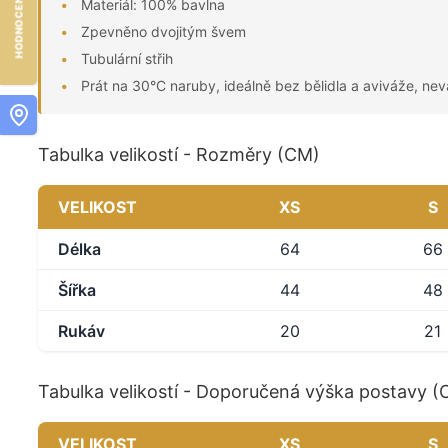
Materiál: 100% bavlna
Zpevněno dvojitým švem
Tubulární střih
Prát na 30°C naruby, ideálně bez bělidla a aviváže, nev
Tabulka velikostí - Rozměry (CM)
VELIKOST
XS
S
Délka
64
66
Šířka
44
48
Rukáv
20
21
Tabulka velikostí - Doporučená výška postavy 
VELIKOST
XS
S