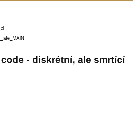
ící
ode - diskrétní, ale smrtící