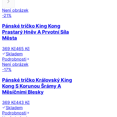
Není obrázek
-
21
%
Pánské tričko King Kong
Prastarý Hněv A Prvotní Síla
Města
369 Kč
465 Kč
Skladem
Podrobnosti
Není obrázek
-
17
%
Pánské tričko Královský King
Kong S Korunou Šrámy A
Měsíčními Blesky
369 Kč
443 Kč
Skladem
Podrobnosti