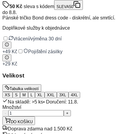
50
Kč
sleva s kódem
SLEVA50
do
8.8.
Pánské tričko Bond dress code - diskrétní, ale smrtící.
Doplňkové služby k objednávce
Vrácení/výměna 30 dní
+
49 Kč
Pojištění zásilky
+
29 Kč
Velikost
Tabulka velikostí
XS
S
M
L
XL
XXL
3XL
4XL
Na skladě: >5 ks
• Doručení:
11.8.
Množství
-
+
DO KOŠÍKU
Doprava zdarma nad 1.500 Kč