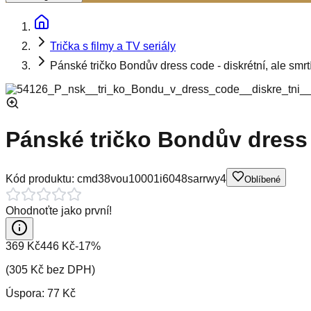
Trička s filmy a TV seriály
Pánské tričko Bondův dress code - diskrétní, ale smrt
Pánské tričko Bondův dress c
Kód produktu:
cmd38vou10001i6048sarrwy4
Oblíbené
Ohodnoťte jako první!
369 Kč
446 Kč
-
17
%
(
305 Kč
bez DPH)
Úspora:
77 Kč