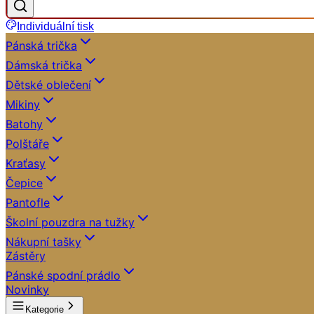
Individuální tisk
Pánská trička
Dámská trička
Dětské oblečení
Mikiny
Batohy
Polštáře
Kraťasy
Čepice
Pantofle
Školní pouzdra na tužky
Nákupní tašky
Zástěry
Pánské spodní prádlo
Novinky
Kategorie