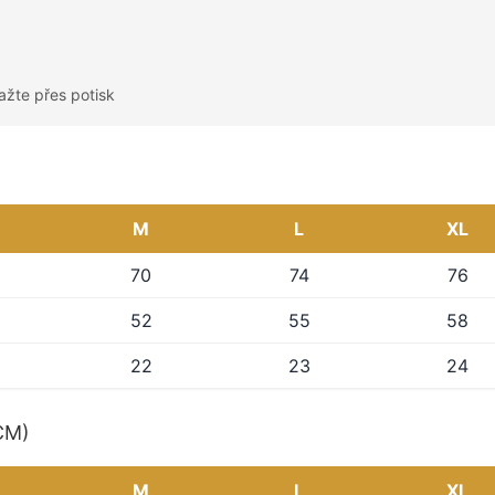
ažte přes potisk
M
L
XL
70
74
76
52
55
58
22
23
24
(CM)
M
L
XL