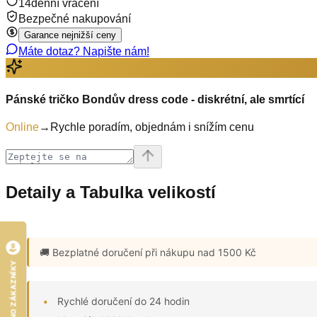
14denní vrácení
Bezpečné nakupování
Garance nejnižší ceny
Máte dotaz? Napište nám!
Pánské tričko Bondův dress code - diskrétní, ale smrtící
Online
→
Rychle poradím, objednám i snížím cenu
Detaily a Tabulka velikostí
🚚 Bezplatné doručení
při nákupu nad 1500 Kč
HODNOCENO ZÁKAZNÍKY
Rychlé doručení do 24 hodin