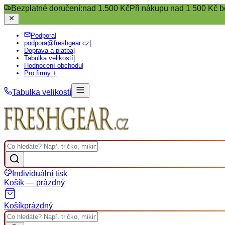
Bezplatné doručení:
nad 1.500 Kč
Při nákupu nad 1 500 Kč b
Podpora
|
podpora@freshgear.cz
|
Doprava a platba
|
Tabulka velikostí
|
Hodnocení obchodu
|
Pro firmy +
Tabulka velikostí
Individuální tisk
Košík — prázdný
Košík
prázdný