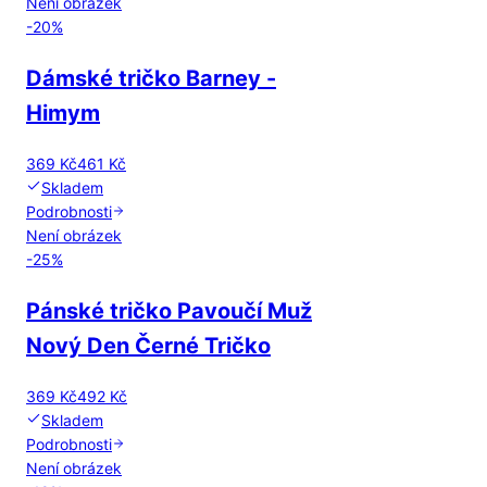
Není obrázek
-
20
%
Dámské tričko Barney -
Himym
369 Kč
461 Kč
Skladem
Podrobnosti
Není obrázek
-
25
%
Pánské tričko Pavoučí Muž
Nový Den Černé Tričko
369 Kč
492 Kč
Skladem
Podrobnosti
Není obrázek