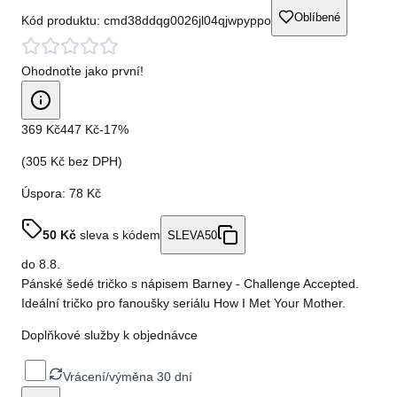
Oblíbené
Kód produktu:
cmd38ddqg0026jl04qjwpyppo
Ohodnoťte jako první!
369 Kč
447 Kč
-
17
%
(
305 Kč
bez DPH)
Úspora:
78 Kč
50
Kč
sleva s kódem
SLEVA50
do
8.8.
Pánské šedé tričko s nápisem Barney - Challenge Accepted.
Ideální tričko pro fanoušky seriálu How I Met Your Mother.
Doplňkové služby k objednávce
Vrácení/výměna 30 dní