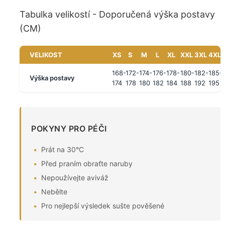
Tabulka velikostí - Doporučená výška postavy
(CM)
VELIKOST
XS
S
M
L
XL
XXL
3XL
4XL
168-
172-
174-
176-
178-
180-
182-
185-
Výška postavy
174
178
180
182
184
188
192
195
POKYNY PRO PÉČI
Prát na 30°C
Před praním obraťte naruby
Nepoužívejte aviváž
Nebělte
Pro nejlepší výsledek sušte pověšené