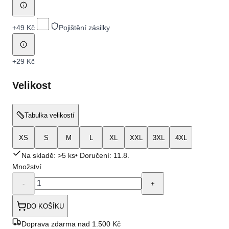
+
49 Kč
Pojištění zásilky
+
29 Kč
Velikost
Tabulka velikostí
XS
S
M
L
XL
XXL
3XL
4XL
Na skladě: >5 ks
• Doručení:
11.8.
Množství
-
+
DO KOŠÍKU
Doprava zdarma nad 1.500 Kč