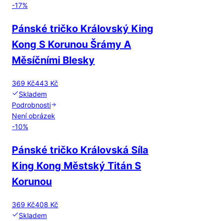
-
17
%
Pánské tričko Královský King
Kong S Korunou Šrámy A
Měsíčními Blesky
369 Kč
443 Kč
Skladem
Podrobnosti
Není obrázek
-
10
%
Pánské tričko Královská Síla
King Kong Městský Titán S
Korunou
369 Kč
408 Kč
Skladem