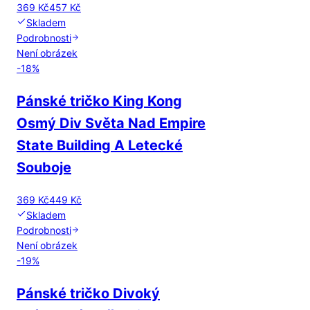
369 Kč
457 Kč
Skladem
Podrobnosti
Není obrázek
-
18
%
Pánské tričko King Kong
Osmý Div Světa Nad Empire
State Building A Letecké
Souboje
369 Kč
449 Kč
Skladem
Podrobnosti
Není obrázek
-
19
%
Pánské tričko Divoký