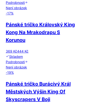
Podrobnosti
Není obrázek
-
17
%
Pánské tričko Královský King
Kong Na Mrakodrapu S
Korunou
369 Kč
444 Kč
Skladem
Podrobnosti
Není obrázek
-
19
%
Pánské tričko Burácivý Král
Městských Výšin King Of
Skyscrapers V Boji