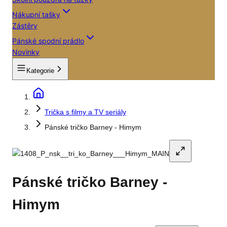
Nákupní tašky
Zástěry
Pánské spodní prádlo
Novinky
Kategorie
Trička s filmy a TV seriály
Pánské tričko Barney - Himym
Pánské tričko Barney -
Himym