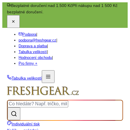
Bezplatné doručení:
nad 1.500 Kč
Při nákupu nad 1 500 Kč
bezplatné doručení.
Podpora
|
podpora@freshgear.cz
|
Doprava a platba
|
Tabulka velikostí
|
Hodnocení obchodu
|
Pro firmy +
Tabulka velikostí
Individuální tisk