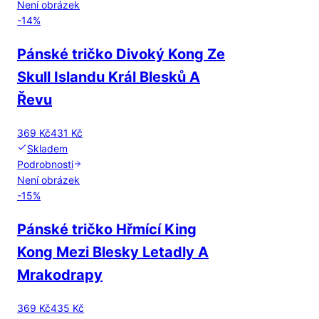
Není obrázek
-
14
%
Pánské tričko Divoký Kong Ze
Skull Islandu Král Blesků A
Řevu
369 Kč
431 Kč
Skladem
Podrobnosti
Není obrázek
-
15
%
Pánské tričko Hřmící King
Kong Mezi Blesky Letadly A
Mrakodrapy
369 Kč
435 Kč