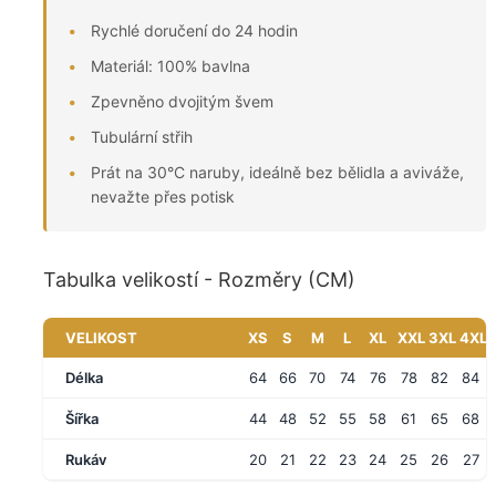
Rychlé doručení do 24 hodin
Materiál: 100% bavlna
Zpevněno dvojitým švem
Tubulární střih
Prát na 30°C naruby, ideálně bez bělidla a aviváže,
nevažte přes potisk
Tabulka velikostí - Rozměry (CM)
VELIKOST
XS
S
M
L
XL
XXL
3XL
4XL
Délka
64
66
70
74
76
78
82
84
Šířka
44
48
52
55
58
61
65
68
Rukáv
20
21
22
23
24
25
26
27