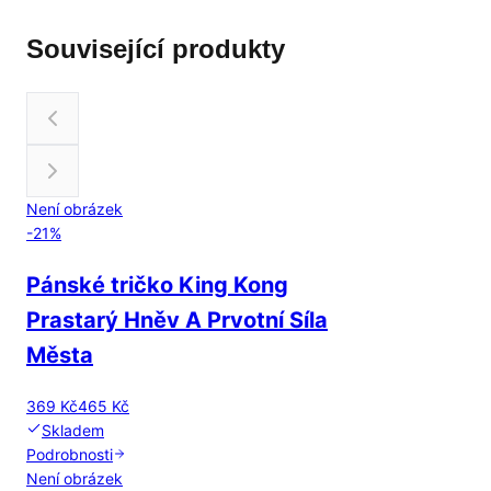
Související produkty
Není obrázek
-
21
%
Pánské tričko King Kong
Prastarý Hněv A Prvotní Síla
Města
369 Kč
465 Kč
Skladem
Podrobnosti
Není obrázek