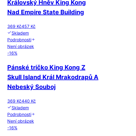
Královský Hněv King Kong
Nad Empire State Building
369 Kč
457 Kč
Skladem
Podrobnosti
Není obrázek
-
16
%
Pánské tričko King Kong Z
Skull Island Král Mrakodrapů A
Nebeský Souboj
369 Kč
440 Kč
Skladem
Podrobnosti
Není obrázek
-
16
%