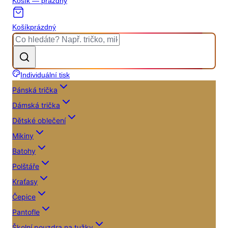
Košík — prázdný
Košík
prázdný
Individuální tisk
Pánská trička
Dámská trička
Dětské oblečení
Mikiny
Batohy
Polštáře
Kraťasy
Čepice
Pantofle
Školní pouzdra na tužky