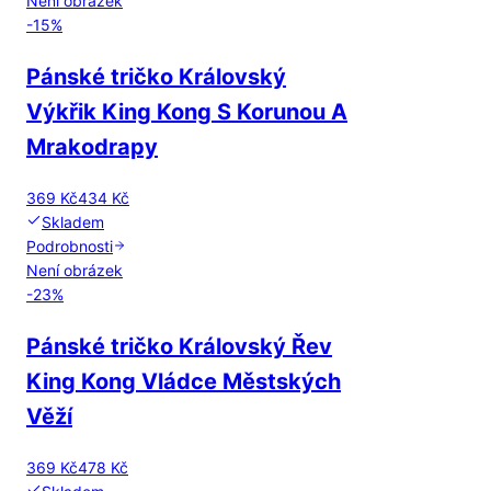
Není obrázek
-
15
%
Pánské tričko Královský
Výkřik King Kong S Korunou A
Mrakodrapy
369 Kč
434 Kč
Skladem
Podrobnosti
Není obrázek
-
23
%
Pánské tričko Královský Řev
King Kong Vládce Městských
Věží
369 Kč
478 Kč