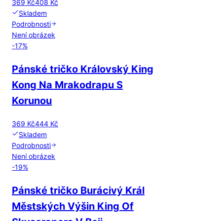
369 Kč
408 Kč
Skladem
Podrobnosti
Není obrázek
-
17
%
Pánské tričko Královský King
Kong Na Mrakodrapu S
Korunou
369 Kč
444 Kč
Skladem
Podrobnosti
Není obrázek
-
19
%
Pánské tričko Burácivý Král
Městských Výšin King Of