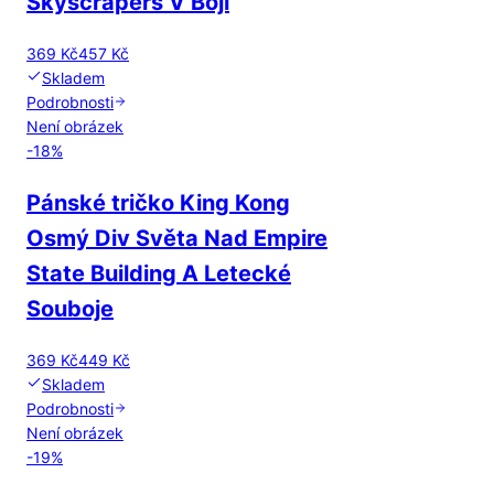
Skyscrapers V Boji
369 Kč
457 Kč
Skladem
Podrobnosti
Není obrázek
-
18
%
Pánské tričko King Kong
Osmý Div Světa Nad Empire
State Building A Letecké
Souboje
369 Kč
449 Kč
Skladem
Podrobnosti
Není obrázek
-
19
%