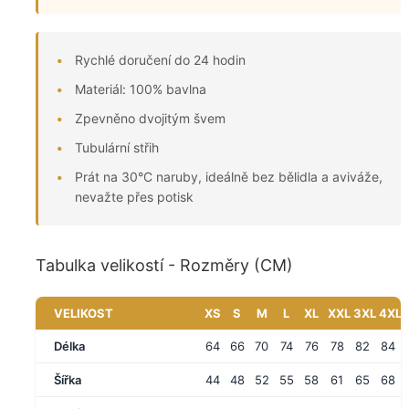
Rychlé doručení do 24 hodin
Materiál: 100% bavlna
Zpevněno dvojitým švem
Tubulární střih
Prát na 30°C naruby, ideálně bez bělidla a aviváže,
nevažte přes potisk
Tabulka velikostí - Rozměry (CM)
VELIKOST
XS
S
M
L
XL
XXL
3XL
4XL
Délka
64
66
70
74
76
78
82
84
Šířka
44
48
52
55
58
61
65
68