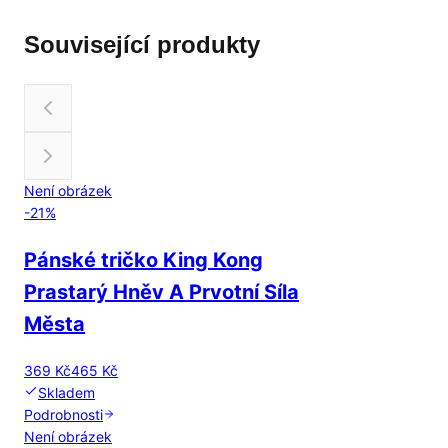
Související produkty
Není obrázek
-
21
%
Pánské tričko King Kong
Prastarý Hněv A Prvotní Síla
Města
369 Kč
465 Kč
Skladem
Podrobnosti
Není obrázek