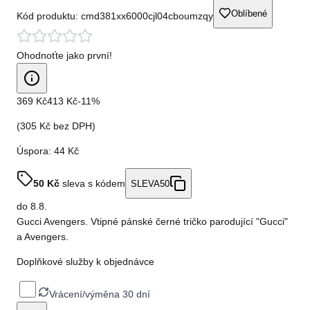
Oblíbené
Kód produktu:
cmd381xx6000cjl04cboumzqy
Ohodnoťte jako první!
369 Kč
413 Kč
-
11
%
(
305 Kč
bez DPH)
Úspora:
44 Kč
50
Kč
sleva s kódem
SLEVA50
do
8.8.
Gucci Avengers. Vtipné pánské černé tričko parodující "Gucci"
a Avengers.
Doplňkové služby k objednávce
Vrácení/výměna 30 dní