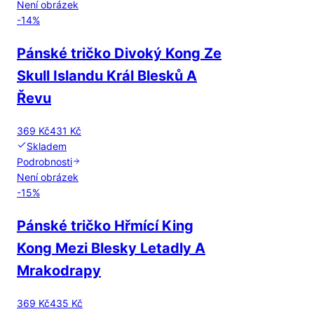
Není obrázek
-
14
%
Pánské tričko Divoký Kong Ze
Skull Islandu Král Blesků A
Řevu
369 Kč
431 Kč
Skladem
Podrobnosti
Není obrázek
-
15
%
Pánské tričko Hřmící King
Kong Mezi Blesky Letadly A
Mrakodrapy
369 Kč
435 Kč