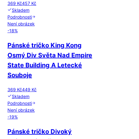
369 Kč
457 Kč
Skladem
Podrobnosti
Není obrázek
-
18
%
Pánské tričko King Kong
Osmý Div Světa Nad Empire
State Building A Letecké
Souboje
369 Kč
449 Kč
Skladem
Podrobnosti
Není obrázek
-
19
%
Pánské tričko Divoký