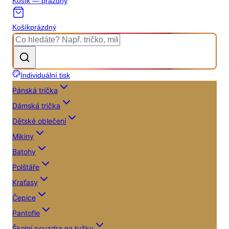
Košík — prázdný
Košík
prázdný
Individuální tisk
Pánská trička
Dámská trička
Dětské oblečení
Mikiny
Batohy
Polštáře
Kraťasy
Čepice
Pantofle
Školní pouzdra na tužky