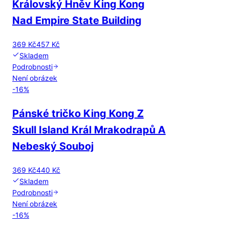
Královský Hněv King Kong
Nad Empire State Building
369 Kč
457 Kč
Skladem
Podrobnosti
Není obrázek
-
16
%
Pánské tričko King Kong Z
Skull Island Král Mrakodrapů A
Nebeský Souboj
369 Kč
440 Kč
Skladem
Podrobnosti
Není obrázek
-
16
%