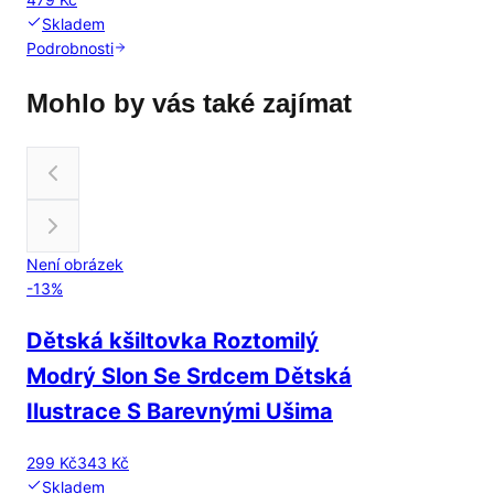
Skladem
Podrobnosti
Mohlo by vás také zajímat
Není obrázek
-
13
%
Dětská kšiltovka Roztomilý
Modrý Slon Se Srdcem Dětská
Ilustrace S Barevnými Ušima
299 Kč
343 Kč
Skladem