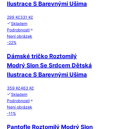
Ilustrace S Barevnými Ušima
299 Kč
331 Kč
Skladem
Podrobnosti
Není obrázek
-
22
%
Dámské tričko Roztomilý
Modrý Slon Se Srdcem Dětská
Ilustrace S Barevnými Ušima
359 Kč
463 Kč
Skladem
Podrobnosti
Není obrázek
-
11
%
Pantofle Roztomilý Modrý Slon