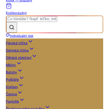
Košík — prázdný
Košík
prázdný
Individuální tisk
Pánská trička
Dámská trička
Dětské oblečení
Mikiny
Batohy
Polštáře
Kraťasy
Čepice
Pantofle
Školní pouzdra na tužky