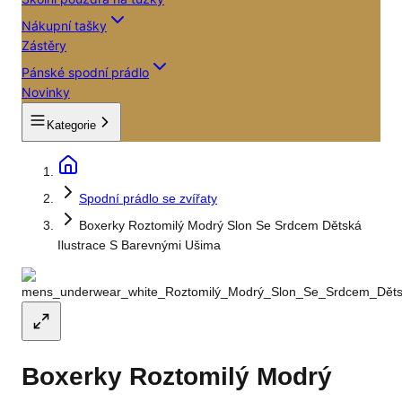
Nákupní tašky
Zástěry
Pánské spodní prádlo
Novinky
Kategorie
Spodní prádlo se zvířaty
Boxerky Roztomilý Modrý Slon Se Srdcem Dětská
Ilustrace S Barevnými Ušima
Boxerky Roztomilý Modrý