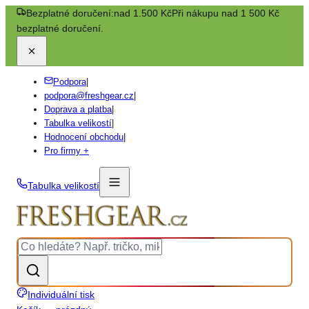
Bezplatné doručení:
nad 1.500 Kč
Při nákupu nad 1 500 Kč
bezplatné doručení.
Podpora
|
podpora@freshgear.cz
|
Doprava a platba
|
Tabulka velikostí
|
Hodnocení obchodu
|
Pro firmy +
Tabulka velikostí
Individuální tisk