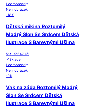
Podrobnosti
Není obrázek
-
18
%
Dětská mikina Roztomilý
Modrý Slon Se Srdcem Dětská
Ilustrace S Barevnými Ušima
529 Kč
647 Kč
Skladem
Podrobnosti
Není obrázek
-
9
%
Vak na záda Roztomilý Modrý
Slon Se Srdcem Dětská
Ilustrace S Barevnými Ušima