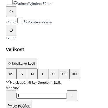
Vrácení/výměna 30 dní
+
49 Kč
Pojištění zásilky
+
29 Kč
Velikost
Tabulka velikostí
XS
S
M
L
XL
XXL
3XL
Na skladě: >5 ks
• Doručení:
11.8.
Množství
-
+
DO KOŠÍKU