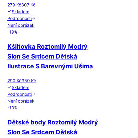
279 Kč
307 Kč
Skladem
Podrobnosti
Není obrázek
-
19
%
Kšiltovka Roztomilý Modrý
Slon Se Srdcem Dětská
Ilustrace S Barevnými Ušima
290 Kč
359 Kč
Skladem
Podrobnosti
Není obrázek
-
10
%
Dětské body Roztomilý Modrý
Slon Se Srdcem Dětská