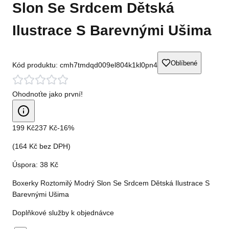
Slon Se Srdcem Dětská
Ilustrace S Barevnými Ušima
Oblíbené
Kód produktu:
cmh7tmdqd009el804k1kl0pn4
Ohodnoťte jako první!
199 Kč
237 Kč
-
16
%
(
164 Kč
bez DPH)
Úspora:
38 Kč
Boxerky Roztomilý Modrý Slon Se Srdcem Dětská Ilustrace S
Barevnými Ušima
Doplňkové služby k objednávce