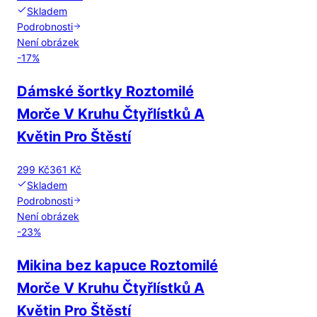
Skladem
Podrobnosti
Není obrázek
-
17
%
Dámské šortky Roztomilé
Morče V Kruhu Čtyřlístků A
Květin Pro Štěstí
299 Kč
361 Kč
Skladem
Podrobnosti
Není obrázek
-
23
%
Mikina bez kapuce Roztomilé
Morče V Kruhu Čtyřlístků A
Květin Pro Štěstí