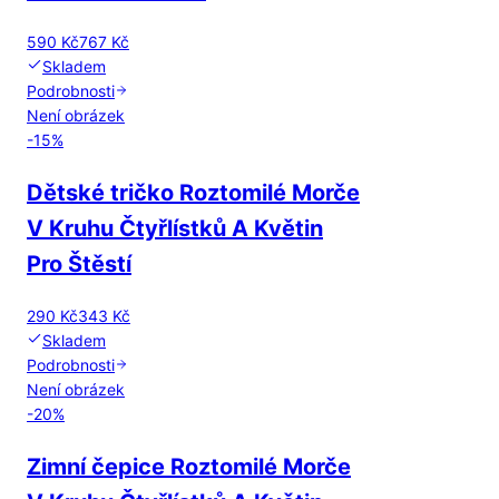
590 Kč
767 Kč
Skladem
Podrobnosti
Není obrázek
-
15
%
Dětské tričko Roztomilé Morče
V Kruhu Čtyřlístků A Květin
Pro Štěstí
290 Kč
343 Kč
Skladem
Podrobnosti
Není obrázek
-
20
%
Zimní čepice Roztomilé Morče