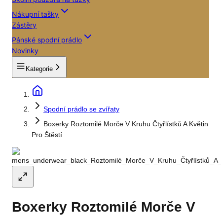
Nákupní tašky
Zástěry
Pánské spodní prádlo
Novinky
Kategorie
Spodní prádlo se zvířaty
Boxerky Roztomilé Morče V Kruhu Čtyřlístků A Květin
Pro Štěstí
Boxerky Roztomilé Morče V