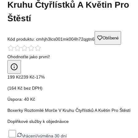
Kruhu Čtyřlístků A Květin Pro
Štěstí
Oblíbené
Kód produktu:
cmhjh3lcs001mk004h72qgtn6
Ohodnoťte jako první!
199 Kč
239 Kč
-
17
%
(
164 Kč
bez DPH)
Úspora:
40 Kč
Boxerky Roztomilé Morče V Kruhu Čtyřlístků A Květin Pro Štěstí
Doplňkové služby k objednávce
Vrácení/výměna 30 dní