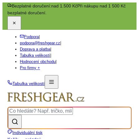
Bezplatné doručení:
nad 1.500 Kč
Při nákupu nad 1 500 Kč
bezplatné doručení.
Podpora
|
podpora@freshgear.cz
|
Doprava a platba
|
Tabulka velikostí
|
Hodnocení obchodu
|
Pro firmy +
Tabulka velikostí
Individuální tisk