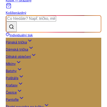
Košík — prázdný
Košík
prázdný
Individuální tisk
Pánská trička
Dámská trička
Dětské oblečení
Mikiny
Batohy
Polštáře
Kraťasy
Čepice
Pantofle
Školní pouzdra na tužky