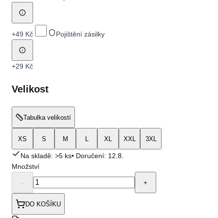
+
49 Kč
Pojištění zásilky
+
29 Kč
Velikost
Tabulka velikostí
XS
S
M
L
XL
XXL
3XL
Na skladě: >5 ks
• Doručení:
12.8.
Množství
-
+
DO KOŠÍKU