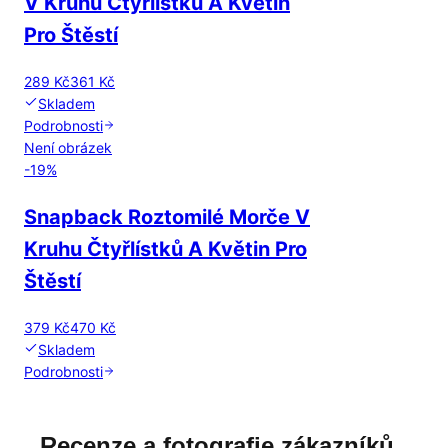
V Kruhu Čtyřlístků A Květin
Pro Štěstí
289 Kč
361 Kč
Skladem
Podrobnosti
Není obrázek
-
19
%
Snapback Roztomilé Morče V
Kruhu Čtyřlístků A Květin Pro
Štěstí
379 Kč
470 Kč
Skladem
Podrobnosti
Recenze a fotografie zákazníků