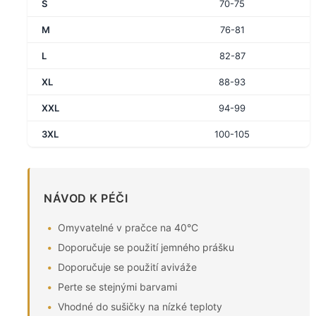
S
70-75
M
76-81
L
82-87
XL
88-93
XXL
94-99
3XL
100-105
NÁVOD K PÉČI
Omyvatelné v pračce na 40°C
Doporučuje se použití jemného prášku
Doporučuje se použití aviváže
Perte se stejnými barvami
Vhodné do sušičky na nízké teploty