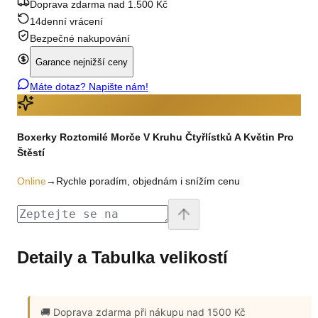
Doprava zdarma nad 1.500 Kč
14denní vrácení
Bezpečné nakupování
Garance nejnižší ceny
Máte dotaz? Napište nám!
Boxerky Roztomilé Morče V Kruhu Čtyřlístků A Květin Pro
Štěstí
Online
→
Rychle poradím, objednám i snížím cenu
Detaily a Tabulka velikostí
🚚 Doprava zdarma
při nákupu nad 1500 Kč