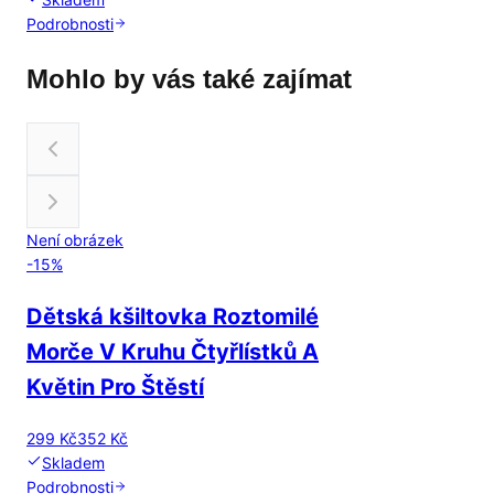
Podrobnosti
Mohlo by vás také zajímat
Není obrázek
-
15
%
Dětská kšiltovka Roztomilé
Morče V Kruhu Čtyřlístků A
Květin Pro Štěstí
299 Kč
352 Kč
Skladem
Podrobnosti