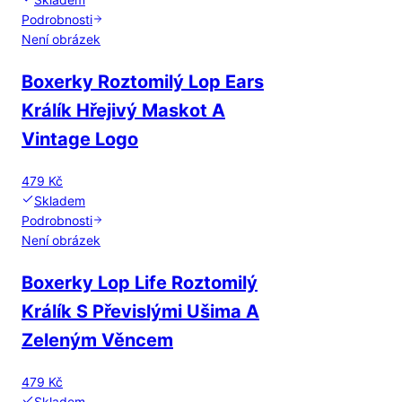
Podrobnosti
Není obrázek
Boxerky Roztomilý Lop Ears
Králík Hřejivý Maskot A
Vintage Logo
479 Kč
Skladem
Podrobnosti
Není obrázek
Boxerky Lop Life Roztomilý
Králík S Převislými Ušima A
Zeleným Věncem
479 Kč
Skladem