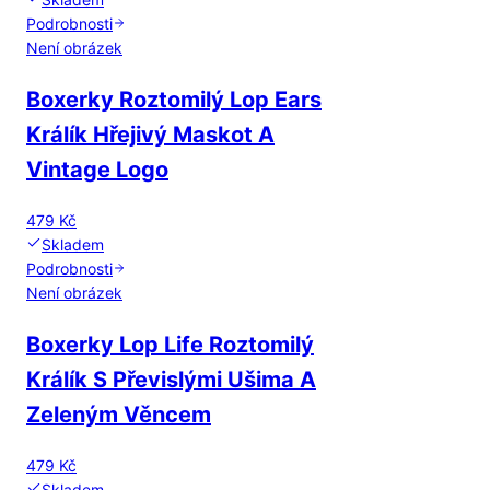
Podrobnosti
Není obrázek
Boxerky Roztomilý Lop Ears
Králík Hřejivý Maskot A
Vintage Logo
479 Kč
Skladem
Podrobnosti
Není obrázek
Boxerky Lop Life Roztomilý
Králík S Převislými Ušima A
Zeleným Věncem
479 Kč
Skladem