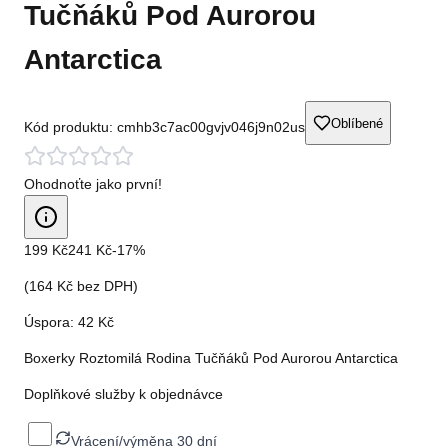
Tučňáků Pod Aurorou
Antarctica
Oblíbené
Kód produktu:
cmhb3c7ac00gvjv046j9n02us
Ohodnoťte jako první!
199 Kč
241 Kč
-
17
%
(
164 Kč
bez DPH)
Úspora:
42 Kč
Boxerky Roztomilá Rodina Tučňáků Pod Aurorou Antarctica
Doplňkové služby k objednávce
Vrácení/výměna 30 dní