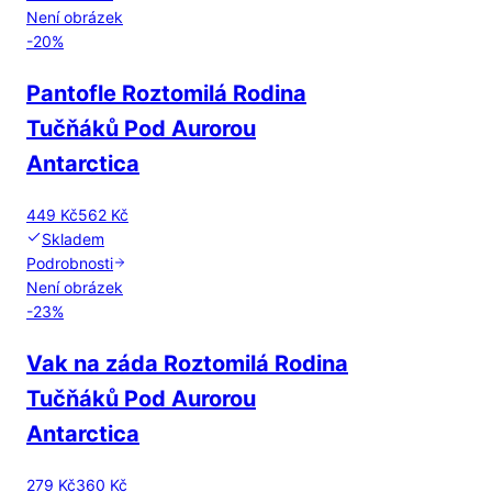
Není obrázek
-
20
%
Pantofle Roztomilá Rodina
Tučňáků Pod Aurorou
Antarctica
449 Kč
562 Kč
Skladem
Podrobnosti
Není obrázek
-
23
%
Vak na záda Roztomilá Rodina
Tučňáků Pod Aurorou
Antarctica
279 Kč
360 Kč