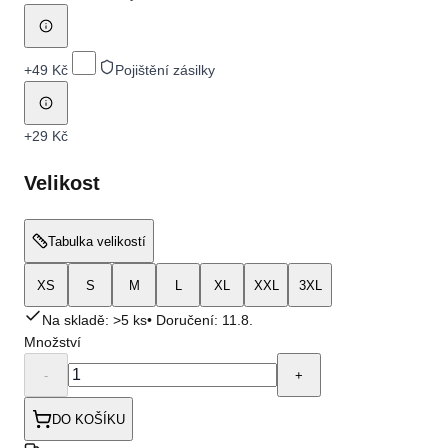
+
49 Kč
Pojištění zásilky
+
29 Kč
Velikost
Tabulka velikostí
XS
S
M
L
XL
XXL
3XL
Na skladě: >5 ks
• Doručení:
11.8.
Množství
-
+
DO KOŠÍKU