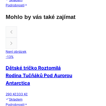
Podrobnosti
Mohlo by vás také zajímat
Není obrázek
-
13
%
Dětské tričko Roztomilá
Rodina Tučňáků Pod Aurorou
Antarctica
290 Kč
333 Kč
Skladem
Podrobnosti