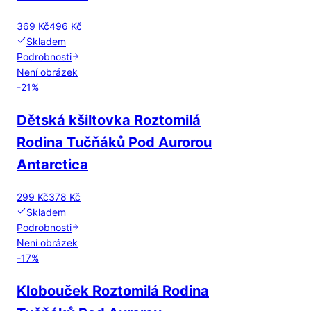
369 Kč
496 Kč
Skladem
Podrobnosti
Není obrázek
-
21
%
Dětská kšiltovka Roztomilá
Rodina Tučňáků Pod Aurorou
Antarctica
299 Kč
378 Kč
Skladem
Podrobnosti
Není obrázek
-
17
%
Klobouček Roztomilá Rodina