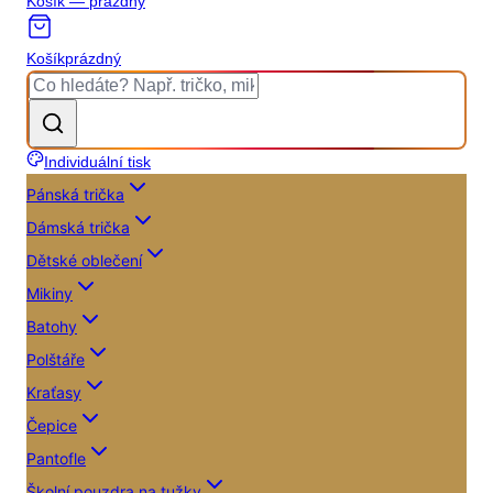
Košík — prázdný
Košík
prázdný
Individuální tisk
Pánská trička
Dámská trička
Dětské oblečení
Mikiny
Batohy
Polštáře
Kraťasy
Čepice
Pantofle
Školní pouzdra na tužky