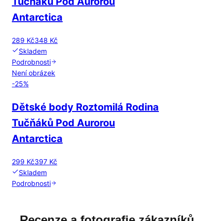
Tučňáků Pod Aurorou
Antarctica
289 Kč
348 Kč
Skladem
Podrobnosti
Není obrázek
-
25
%
Dětské body Roztomilá Rodina
Tučňáků Pod Aurorou
Antarctica
299 Kč
397 Kč
Skladem
Podrobnosti
Recenze a fotografie zákazníků