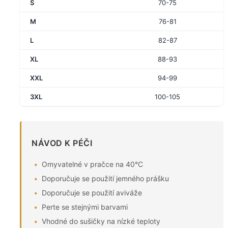
S
70-75
M
76-81
L
82-87
XL
88-93
XXL
94-99
3XL
100-105
NÁVOD K PÉČI
Omyvatelné v pračce na 40°C
Doporučuje se použití jemného prášku
Doporučuje se použití aviváže
Perte se stejnými barvami
Vhodné do sušičky na nízké teploty