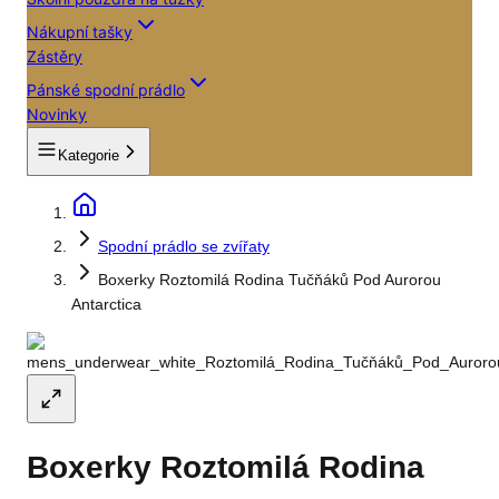
Nákupní tašky
Zástěry
Pánské spodní prádlo
Novinky
Kategorie
Spodní prádlo se zvířaty
Boxerky Roztomilá Rodina Tučňáků Pod Aurorou
Antarctica
Boxerky Roztomilá Rodina