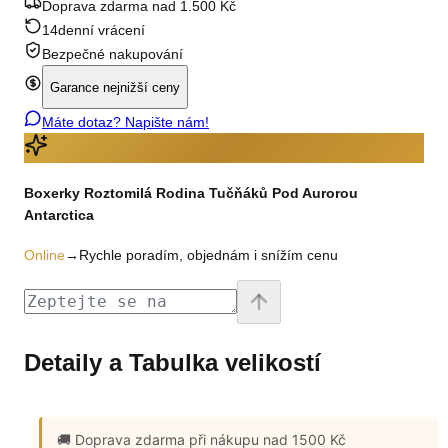
Doprava zdarma nad 1.500 Kč
14denní vrácení
Bezpečné nakupování
Garance nejnižší ceny
Máte dotaz? Napište nám!
Boxerky Roztomilá Rodina Tučňáků Pod Aurorou
Antarctica
Online
→
Rychle poradím, objednám i snížím cenu
Detaily a Tabulka velikostí
🚚 Doprava zdarma
při nákupu nad 1500 Kč