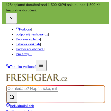
Bezplatné doručení:
nad 1.500 Kč
Při nákupu nad 1 500 Kč
bezplatné doručení.
Podpora
|
podpora@freshgear.cz
|
Doprava a platba
|
Tabulka velikostí
|
Hodnocení obchodu
|
Pro firmy +
Tabulka velikostí
Individuální tisk