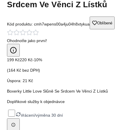
Srdcem Ve Věnci Z Lístků
Oblíbené
Kód produktu:
cmh7wpens00a4ju04h8xtykua
Ohodnoťte jako první!
199 Kč
220 Kč
-
10
%
(
164 Kč
bez DPH)
Úspora:
21 Kč
Boxerky Little Love Slůně Se Srdcem Ve Věnci Z Lístků
Doplňkové služby k objednávce
Vrácení/výměna 30 dní