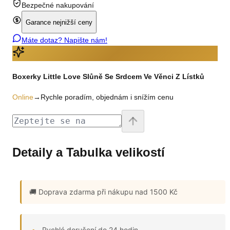
Bezpečné nakupování
Garance nejnižší ceny
Máte dotaz? Napište nám!
Boxerky Little Love Slůně Se Srdcem Ve Věnci Z Lístků
Online
→
Rychle poradím, objednám i snížím cenu
Detaily a Tabulka velikostí
🚚 Doprava zdarma
při nákupu nad 1500 Kč
Rychlé doručení do 24 hodin