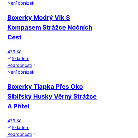
Není obrázek
Boxerky Modrý Vlk S
Kompasem Strážce Nočních
Cest
479 Kč
Skladem
Podrobnosti
Není obrázek
Boxerky Tlapka Přes Oko
Sibiřský Husky Věrný Strážce
A Přítel
479 Kč
Skladem
Podrobnosti