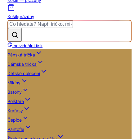
Košík — prázdný
Košík
prázdný
Individuální tisk
Pánská trička
Dámská trička
Dětské oblečení
Mikiny
Batohy
Polštáře
Kraťasy
Čepice
Pantofle
Školní pouzdra na tužky