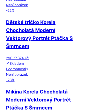
Není obrázek
-
22
%
Dětské tričko Korela
Chocholatá Moderní
Vektorový Portrét Ptáčka S
Šmrncem
290 Kč
374 Kč
Skladem
Podrobnosti
Není obrázek
-
23
%
Mikina Korela Chocholatá
Moderní Vektorový Portrét
Ptáčka S Šmrncem