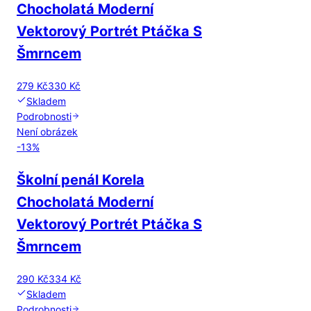
Chocholatá Moderní
Vektorový Portrét Ptáčka S
Šmrncem
279 Kč
330 Kč
Skladem
Podrobnosti
Není obrázek
-
13
%
Školní penál Korela
Chocholatá Moderní
Vektorový Portrét Ptáčka S
Šmrncem
290 Kč
334 Kč
Skladem
Podrobnosti