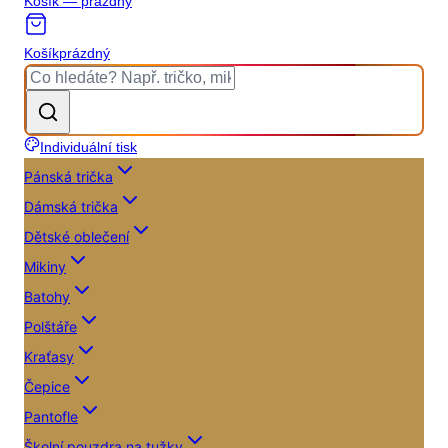
Košík — prázdný
Košík
prázdný
Individuální tisk
Pánská trička
Dámská trička
Dětské oblečení
Mikiny
Batohy
Polštáře
Kraťasy
Čepice
Pantofle
Školní pouzdra na tužky