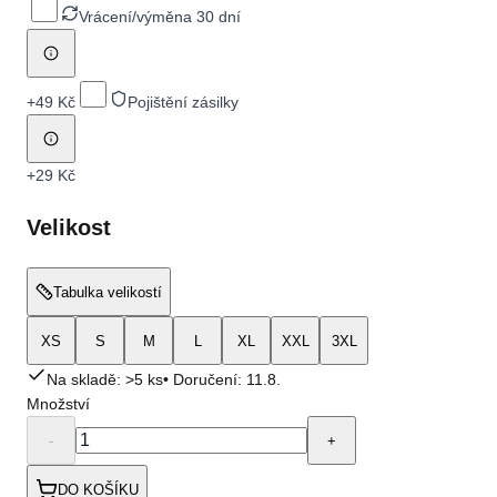
Vrácení/výměna 30 dní
+
49 Kč
Pojištění zásilky
+
29 Kč
Velikost
Tabulka velikostí
XS
S
M
L
XL
XXL
3XL
Na skladě: >5 ks
• Doručení:
11.8.
Množství
-
+
DO KOŠÍKU