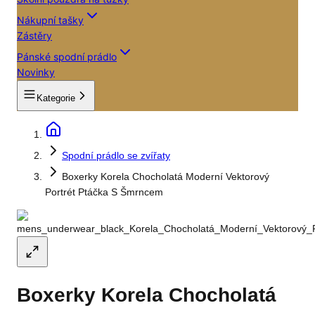
Nákupní tašky
Zástěry
Pánské spodní prádlo
Novinky
Kategorie
Spodní prádlo se zvířaty
Boxerky Korela Chocholatá Moderní Vektorový
Portrét Ptáčka S Šmrncem
Boxerky Korela Chocholatá