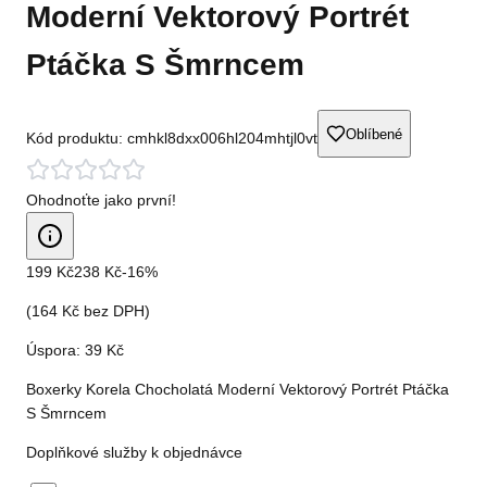
Moderní Vektorový Portrét
Ptáčka S Šmrncem
Oblíbené
Kód produktu:
cmhkl8dxx006hl204mhtjl0vt
Ohodnoťte jako první!
199 Kč
238 Kč
-
16
%
(
164 Kč
bez DPH)
Úspora:
39 Kč
Boxerky Korela Chocholatá Moderní Vektorový Portrét Ptáčka
S Šmrncem
Doplňkové služby k objednávce