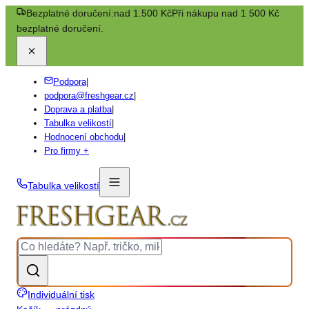
Bezplatné doručení:
nad 1.500 Kč
Při nákupu nad 1 500 Kč
bezplatné doručení.
Podpora
|
podpora@freshgear.cz
|
Doprava a platba
|
Tabulka velikostí
|
Hodnocení obchodu
|
Pro firmy +
Tabulka velikostí
Individuální tisk