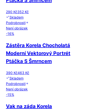
Ptáčka S Šmrncem
290 Kč
352 Kč
Skladem
Podrobnosti
Není obrázek
-
16
%
Zástěra Korela Chocholatá
Moderní Vektorový Portrét
Ptáčka S Šmrncem
390 Kč
463 Kč
Skladem
Podrobnosti
Není obrázek
-
15
%
Vak na záda Korela