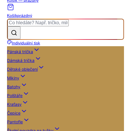
Košík — prázdný
Košík
prázdný
Individuální tisk
Pánská trička
Dámská trička
Dětské oblečení
Mikiny
Batohy
Polštáře
Kraťasy
Čepice
Pantofle
Školní pouzdra na tužky