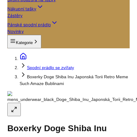
Nákupní tašky
Zástěry
Pánské spodní prádlo
Novinky
Kategorie
Spodní prádlo se zvířaty
Boxerky Doge Shiba Inu Japonská Torii Retro Meme
Such Amaze Bublinami
Boxerky Doge Shiba Inu