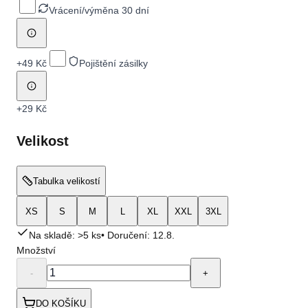
Vrácení/výměna 30 dní
+
49 Kč
Pojištění zásilky
+
29 Kč
Velikost
Tabulka velikostí
XS
S
M
L
XL
XXL
3XL
Na skladě: >5 ks
• Doručení:
12.8.
Množství
-
+
DO KOŠÍKU