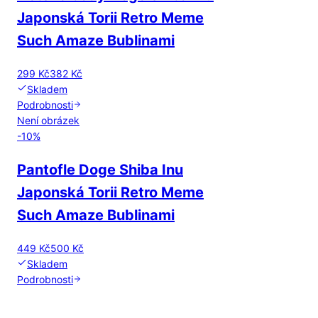
Japonská Torii Retro Meme
Such Amaze Bublinami
299 Kč
382 Kč
Skladem
Podrobnosti
Není obrázek
-
10
%
Pantofle Doge Shiba Inu
Japonská Torii Retro Meme
Such Amaze Bublinami
449 Kč
500 Kč
Skladem
Podrobnosti