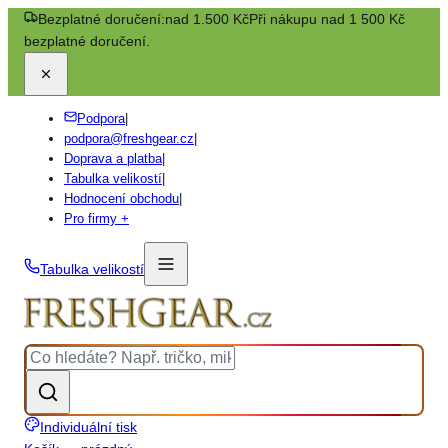
Bezplatné doručení:
nad 1.500 Kč
Při nákupu nad 1 500 Kč
bezplatné doručení.
Podpora
|
podpora@freshgear.cz
|
Doprava a platba
|
Tabulka velikostí
|
Hodnocení obchodu
|
Pro firmy +
Tabulka velikostí
Individuální tisk