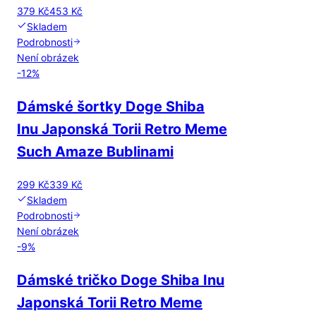
379 Kč
453 Kč
Skladem
Podrobnosti
Není obrázek
-
12
%
Dámské šortky Doge Shiba
Inu Japonská Torii Retro Meme
Such Amaze Bublinami
299 Kč
339 Kč
Skladem
Podrobnosti
Není obrázek
-
9
%
Dámské tričko Doge Shiba Inu
Japonská Torii Retro Meme