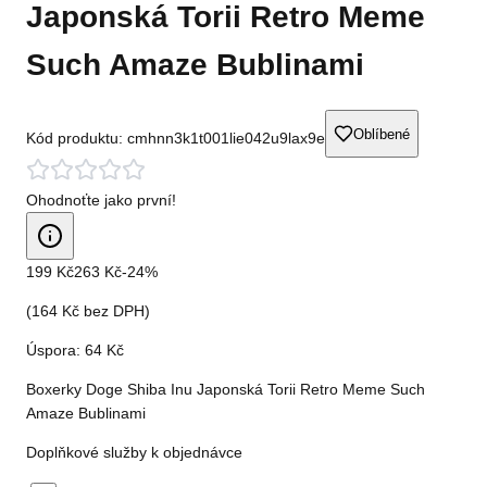
Japonská Torii Retro Meme
Such Amaze Bublinami
Oblíbené
Kód produktu:
cmhnn3k1t001lie042u9lax9e
Ohodnoťte jako první!
199 Kč
263 Kč
-
24
%
(
164 Kč
bez DPH)
Úspora:
64 Kč
Boxerky Doge Shiba Inu Japonská Torii Retro Meme Such
Amaze Bublinami
Doplňkové služby k objednávce