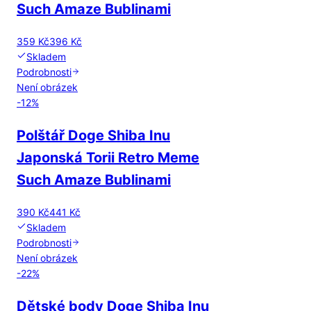
Such Amaze Bublinami
359 Kč
396 Kč
Skladem
Podrobnosti
Není obrázek
-
12
%
Polštář Doge Shiba Inu
Japonská Torii Retro Meme
Such Amaze Bublinami
390 Kč
441 Kč
Skladem
Podrobnosti
Není obrázek
-
22
%
Dětské body Doge Shiba Inu