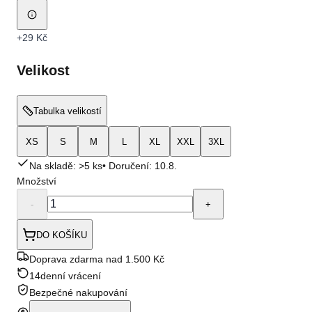
+
29 Kč
Velikost
Tabulka velikostí
XS
S
M
L
XL
XXL
3XL
Na skladě: >5 ks
• Doručení:
10.8.
Množství
-
+
DO KOŠÍKU
Doprava zdarma nad 1.500 Kč
14denní vrácení
Bezpečné nakupování