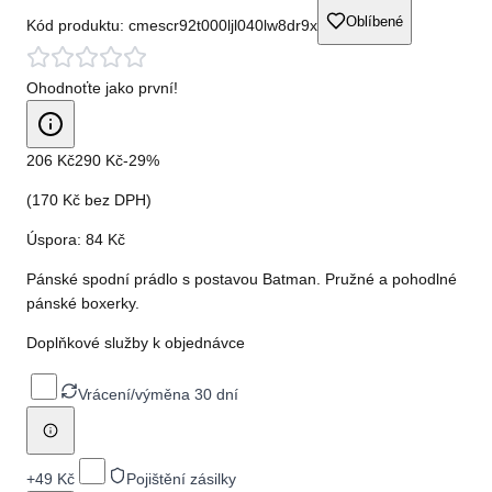
Oblíbené
Kód produktu:
cmescr92t000ljl040lw8dr9x
Ohodnoťte jako první!
206 Kč
290 Kč
-
29
%
(
170 Kč
bez DPH)
Úspora:
84 Kč
Pánské spodní prádlo s postavou Batman. Pružné a pohodlné
pánské boxerky.
Doplňkové služby k objednávce
Vrácení/výměna 30 dní
+
49 Kč
Pojištění zásilky