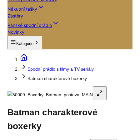
Nákupní tašky
Zástěry
Pánské spodní prádlo
Novinky
Kategorie
Spodní prádlo s filmy a TV seriály
Batman charakterové boxerky
Batman charakterové
boxerky