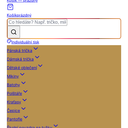
Košík — prázdný
Košík
prázdný
Individuální tisk
Pánská trička
Dámská trička
Dětské oblečení
Mikiny
Batohy
Polštáře
Kraťasy
Čepice
Pantofle
Školní pouzdra na tužky