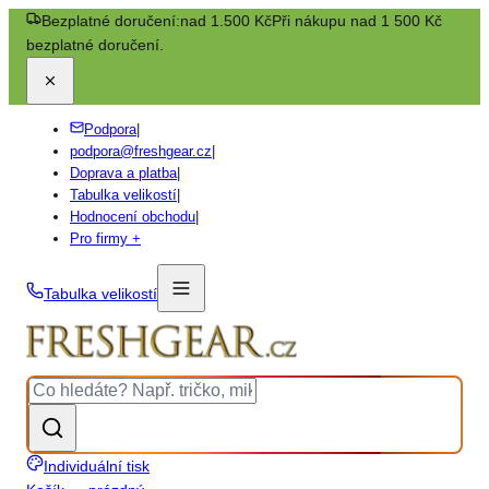
Bezplatné doručení:
nad 1.500 Kč
Při nákupu nad 1 500 Kč
bezplatné doručení.
Podpora
|
podpora@freshgear.cz
|
Doprava a platba
|
Tabulka velikostí
|
Hodnocení obchodu
|
Pro firmy +
Tabulka velikostí
Individuální tisk