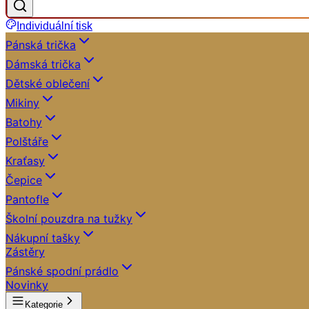
Individuální tisk
Pánská trička
Dámská trička
Dětské oblečení
Mikiny
Batohy
Polštáře
Kraťasy
Čepice
Pantofle
Školní pouzdra na tužky
Nákupní tašky
Zástěry
Pánské spodní prádlo
Novinky
Kategorie