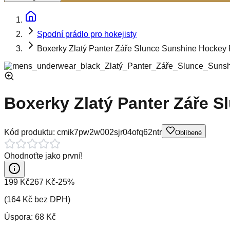
Spodní prádlo pro hokejisty
Boxerky Zlatý Panter Záře Slunce Sunshine Hockey 
Boxerky Zlatý Panter Záře 
Kód produktu:
cmik7pw2w002sjr04ofq62ntr
Oblíbené
Ohodnoťte jako první!
199 Kč
267 Kč
-
25
%
(
164 Kč
bez DPH)
Úspora:
68 Kč