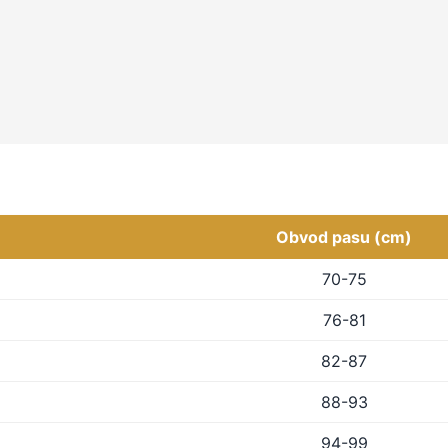
Obvod pasu (cm)
70-75
76-81
82-87
88-93
94-99