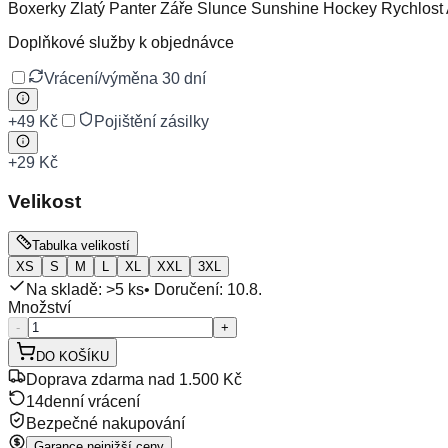
Boxerky Zlatý Panter Záře Slunce Sunshine Hockey Rychlost 
Doplňkové služby k objednávce
Vrácení/výměna 30 dní
+
49 Kč
Pojištění zásilky
+
29 Kč
Velikost
Tabulka velikostí
XS
S
M
L
XL
XXL
3XL
Na skladě: >5 ks
• Doručení:
10.8.
Množství
-
+
DO KOŠÍKU
Doprava zdarma nad 1.500 Kč
14denní vrácení
Bezpečné nakupování
Garance nejnižší ceny