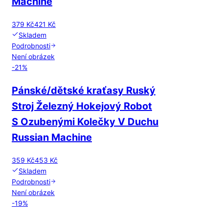
Machine
379 Kč
421 Kč
Skladem
Podrobnosti
Není obrázek
-
21
%
Pánské/dětské kraťasy Ruský
Stroj Železný Hokejový Robot
S Ozubenými Kolečky V Duchu
Russian Machine
359 Kč
453 Kč
Skladem
Podrobnosti
Není obrázek
-
19
%