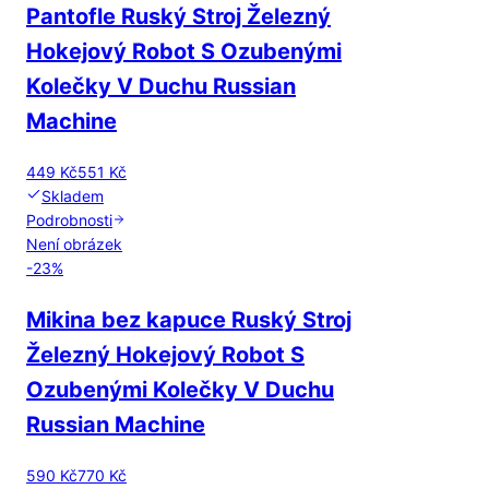
Pantofle Ruský Stroj Železný
Hokejový Robot S Ozubenými
Kolečky V Duchu Russian
Machine
449 Kč
551 Kč
Skladem
Podrobnosti
Není obrázek
-
23
%
Mikina bez kapuce Ruský Stroj
Železný Hokejový Robot S
Ozubenými Kolečky V Duchu
Russian Machine
590 Kč
770 Kč