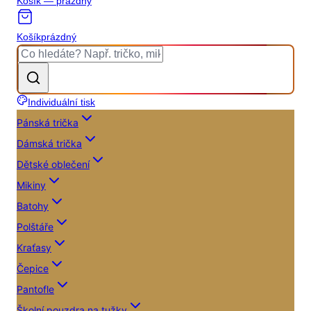
Košík — prázdný
Košík
prázdný
Individuální tisk
Pánská trička
Dámská trička
Dětské oblečení
Mikiny
Batohy
Polštáře
Kraťasy
Čepice
Pantofle
Školní pouzdra na tužky