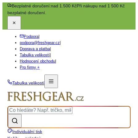
Bezplatné doručení:
nad 1.500 Kč
Při nákupu nad 1 500 Kč
bezplatné doručení.
Podpora
|
podpora@freshgear.cz
|
Doprava a platba
|
Tabulka velikostí
|
Hodnocení obchodu
|
Pro firmy +
Tabulka velikostí
Individuální tisk