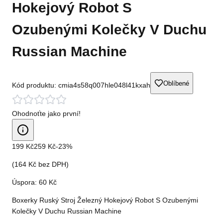
Hokejový Robot S
Ozubenými Kolečky V Duchu
Russian Machine
Oblíbené
Kód produktu:
cmia4s58q007hle048l41kxah
Ohodnoťte jako první!
199 Kč
259 Kč
-
23
%
(
164 Kč
bez DPH)
Úspora:
60 Kč
Boxerky Ruský Stroj Železný Hokejový Robot S Ozubenými
Kolečky V Duchu Russian Machine