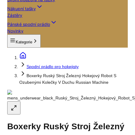
Nákupní tašky
Zástěry
Pánské spodní prádlo
Novinky
Kategorie
Spodní prádlo pro hokejisty
Boxerky Ruský Stroj Železný Hokejový Robot S
Ozubenými Kolečky V Duchu Russian Machine
Boxerky Ruský Stroj Železný