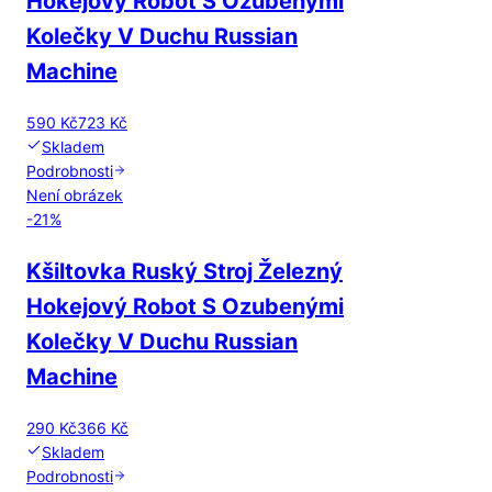
Hokejový Robot S Ozubenými
Kolečky V Duchu Russian
Machine
590 Kč
723 Kč
Skladem
Podrobnosti
Není obrázek
-
21
%
Kšiltovka Ruský Stroj Železný
Hokejový Robot S Ozubenými
Kolečky V Duchu Russian
Machine
290 Kč
366 Kč
Skladem
Podrobnosti