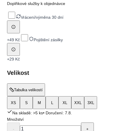
Doplňkové služby k objednávce
Vrácení/výměna 30 dní
+
49 Kč
Pojištění zásilky
+
29 Kč
Velikost
Tabulka velikostí
XS
S
M
L
XL
XXL
3XL
Na skladě: >5 ks
• Doručení:
7.8.
Množství
-
+