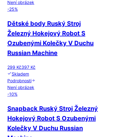
Není obrázek
-
25
%
Dětské body Ruský Stroj
Železný Hokejový Robot S
Ozubenými Kolečky V Duchu
Russian Machine
299 Kč
397 Kč
Skladem
Podrobnosti
Není obrázek
-
10
%
Snapback Ruský Stroj Železný
Hokejový Robot S Ozubenými
Kolečky V Duchu Russian