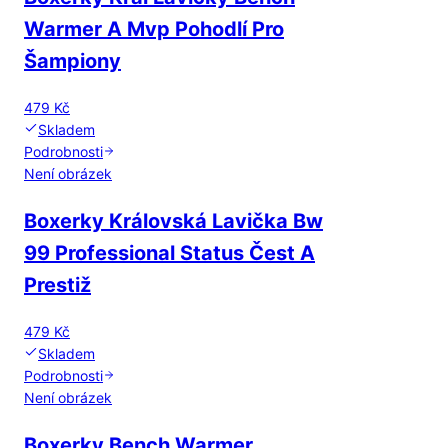
Warmer A Mvp Pohodlí Pro
Šampiony
479 Kč
Skladem
Podrobnosti
Není obrázek
Boxerky Královská Lavička Bw
99 Professional Status Čest A
Prestiž
479 Kč
Skladem
Podrobnosti
Není obrázek
Boxerky Bench Warmer