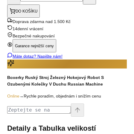
DO KOŠÍKU
Doprava zdarma nad 1.500 Kč
14denní vrácení
Bezpečné nakupování
Garance nejnižší ceny
Máte dotaz? Napište nám!
Boxerky Ruský Stroj Železný Hokejový Robot S
Ozubenými Kolečky V Duchu Russian Machine
Online
→
Rychle poradím, objednám i snížím cenu
Detaily a Tabulka velikostí