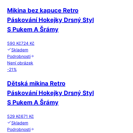
Mikina bez kapuce Retro
Páskování Hokejky Drsný Styl
S Pukem A Šrámy
590 Kč
724 Kč
Skladem
Podrobnosti
Není obrázek
-
21
%
Dětská mikina Retro
Páskování Hokejky Drsný Styl
S Pukem A Šrámy
529 Kč
671 Kč
Skladem
Podrobnosti