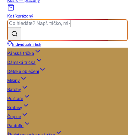
Košík — prázdný
Košík
prázdný
Individuální tisk
Pánská trička
Dámská trička
Dětské oblečení
Mikiny
Batohy
Polštáře
Kraťasy
Čepice
Pantofle
Školní pouzdra na tužky