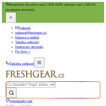
Bezplatné doručení:
nad 1.500 Kč
Při nákupu nad 1 500 Kč
bezplatné doručení.
Podpora
|
podpora@freshgear.cz
|
Doprava a platba
|
Tabulka velikostí
|
Hodnocení obchodu
|
Pro firmy +
Tabulka velikostí
Individuální tisk