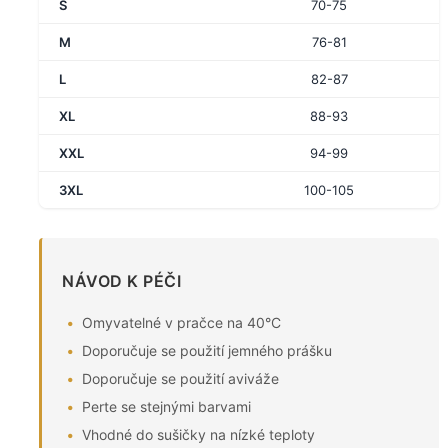
S
70-75
M
76-81
L
82-87
XL
88-93
XXL
94-99
3XL
100-105
NÁVOD K PÉČI
Omyvatelné v pračce na 40°C
Doporučuje se použití jemného prášku
Doporučuje se použití aviváže
Perte se stejnými barvami
Vhodné do sušičky na nízké teploty