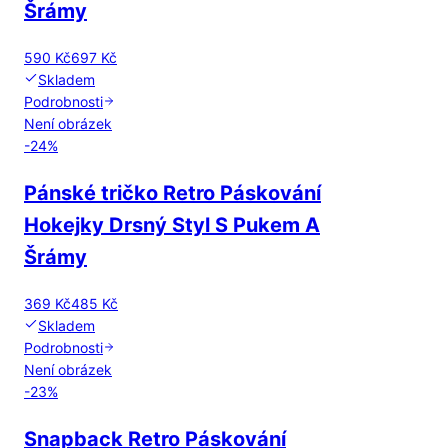
Šrámy
590 Kč
697 Kč
Skladem
Podrobnosti
Není obrázek
-
24
%
Pánské tričko Retro Páskování
Hokejky Drsný Styl S Pukem A
Šrámy
369 Kč
485 Kč
Skladem
Podrobnosti
Není obrázek
-
23
%
Snapback Retro Páskování