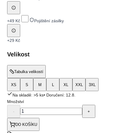
+
49 Kč
Pojištění zásilky
+
29 Kč
Velikost
Tabulka velikostí
XS
S
M
L
XL
XXL
3XL
Na skladě: >5 ks
• Doručení:
12.8.
Množství
-
+
DO KOŠÍKU