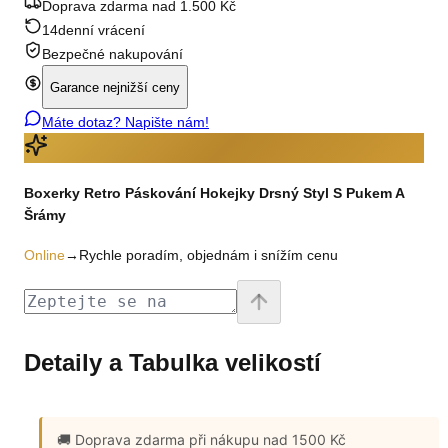
Doprava zdarma nad 1.500 Kč
14denní vrácení
Bezpečné nakupování
Garance nejnižší ceny
Máte dotaz? Napište nám!
Boxerky Retro Páskování Hokejky Drsný Styl S Pukem A
Šrámy
Online
→
Rychle poradím, objednám i snížím cenu
Detaily a Tabulka velikostí
🚚 Doprava zdarma
při nákupu nad 1500 Kč