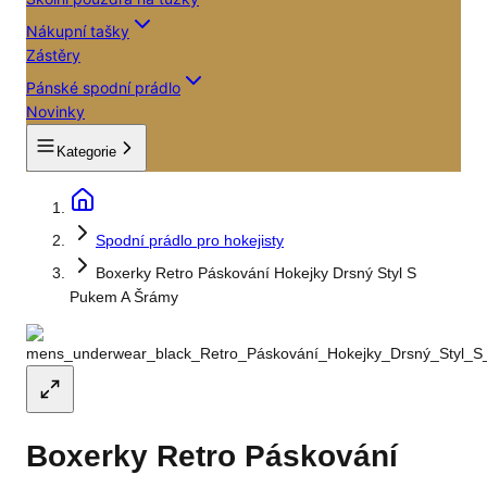
Nákupní tašky
Zástěry
Pánské spodní prádlo
Novinky
Kategorie
Spodní prádlo pro hokejisty
Boxerky Retro Páskování Hokejky Drsný Styl S
Pukem A Šrámy
Boxerky Retro Páskování