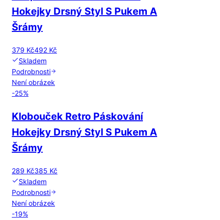
Hokejky Drsný Styl S Pukem A
Šrámy
379 Kč
492 Kč
Skladem
Podrobnosti
Není obrázek
-
25
%
Klobouček Retro Páskování
Hokejky Drsný Styl S Pukem A
Šrámy
289 Kč
385 Kč
Skladem
Podrobnosti
Není obrázek
-
19
%