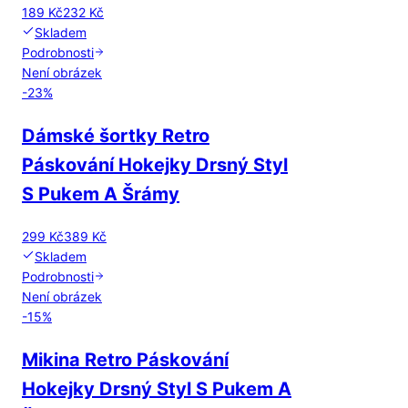
189 Kč
232 Kč
Skladem
Podrobnosti
Není obrázek
-
23
%
Dámské šortky Retro
Páskování Hokejky Drsný Styl
S Pukem A Šrámy
299 Kč
389 Kč
Skladem
Podrobnosti
Není obrázek
-
15
%
Mikina Retro Páskování
Hokejky Drsný Styl S Pukem A