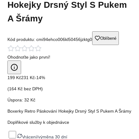
Hokejky Drsný Styl S Pukem
A Šrámy
Oblíbené
Kód produktu:
cmi94ehco006kl50456jzktg0
Ohodnoťte jako první!
199 Kč
231 Kč
-
14
%
(
164 Kč
bez DPH)
Úspora:
32 Kč
Boxerky Retro Páskování Hokejky Drsný Styl S Pukem A Šrámy
Doplňkové služby k objednávce
Vrácení/výměna 30 dní