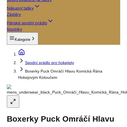
Nákupní tašky
Zástěry
Pánské spodní prádlo
Novinky
Kategorie
Spodní prádlo pro hokejisty
Boxerky Puck Omráčí Hlavu Komická Rána
Hokejovým Kotoučem
Boxerky Puck Omráčí Hlavu