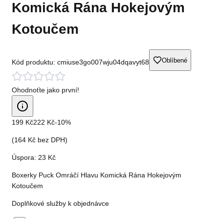
Komická Rána Hokejovým
Kotoučem
Oblíbené
Kód produktu:
cmiuse3go007wju04dqavyt68
Ohodnoťte jako první!
199 Kč
222 Kč
-
10
%
(
164 Kč
bez DPH)
Úspora:
23 Kč
Boxerky Puck Omráčí Hlavu Komická Rána Hokejovým
Kotoučem
Doplňkové služby k objednávce