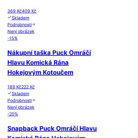
369 Kč
409 Kč
Skladem
Podrobnosti
Není obrázek
-
15
%
Nákupní taška Puck Omráčí
Hlavu Komická Rána
Hokejovým Kotoučem
189 Kč
222 Kč
Skladem
Podrobnosti
Není obrázek
-
20
%
Snapback Puck Omráčí Hlavu