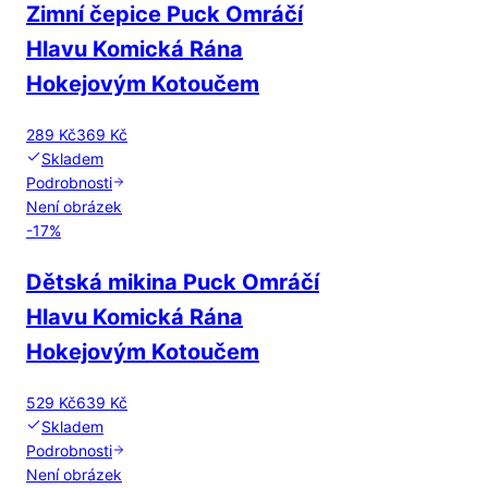
Zimní čepice Puck Omráčí
Hlavu Komická Rána
Hokejovým Kotoučem
289 Kč
369 Kč
Skladem
Podrobnosti
Není obrázek
-
17
%
Dětská mikina Puck Omráčí
Hlavu Komická Rána
Hokejovým Kotoučem
529 Kč
639 Kč
Skladem
Podrobnosti
Není obrázek