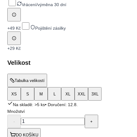
Vrácení/výměna 30 dní
+
49 Kč
Pojištění zásilky
+
29 Kč
Velikost
Tabulka velikostí
XS
S
M
L
XL
XXL
3XL
Na skladě: >5 ks
• Doručení:
12.8.
Množství
-
+
DO KOŠÍKU