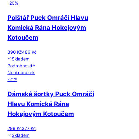
-
20
%
Polštář Puck Omráčí Hlavu
Komická Rána Hokejovým
Kotoučem
390 Kč
486 Kč
Skladem
Podrobnosti
Není obrázek
-
21
%
Dámské šortky Puck Omráčí
Hlavu Komická Rána
Hokejovým Kotoučem
299 Kč
377 Kč
Skladem