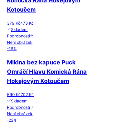
Komická Rána Hokejovým
Kotoučem
379 Kč
473 Kč
Skladem
Podrobnosti
Není obrázek
-
16
%
Mikina bez kapuce Puck
Omráčí Hlavu Komická Rána
Hokejovým Kotoučem
590 Kč
702 Kč
Skladem
Podrobnosti
Není obrázek
-
22
%