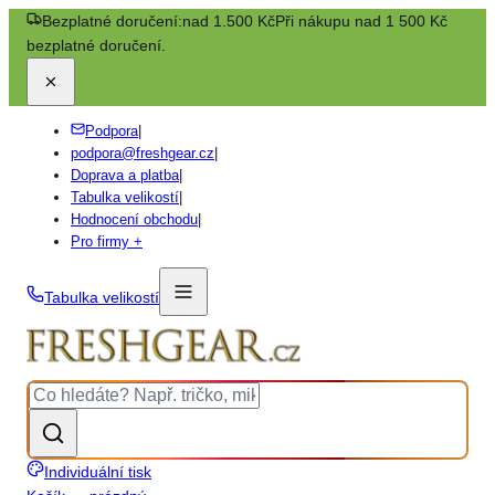
Bezplatné doručení:
nad 1.500 Kč
Při nákupu nad 1 500 Kč
bezplatné doručení.
Podpora
|
podpora@freshgear.cz
|
Doprava a platba
|
Tabulka velikostí
|
Hodnocení obchodu
|
Pro firmy +
Tabulka velikostí
Individuální tisk