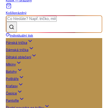
Košík — prázdný
Košík
prázdný
Individuální tisk
Pánská trička
Dámská trička
Dětské oblečení
Mikiny
Batohy
Polštáře
Kraťasy
Čepice
Pantofle
Školní pouzdra na tužky