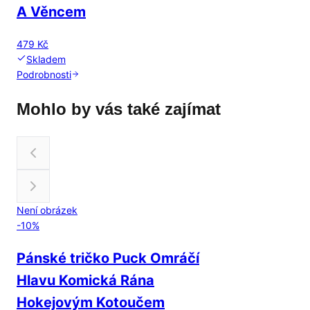
A Věncem
479 Kč
Skladem
Podrobnosti
Mohlo by vás také zajímat
Není obrázek
-
10
%
Pánské tričko Puck Omráčí
Hlavu Komická Rána
Hokejovým Kotoučem