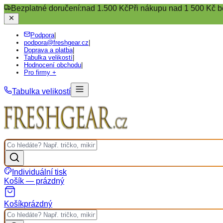
Bezplatné doručení:
nad 1.500 Kč
Při nákupu nad 1 500 Kč b
Podpora
|
podpora@freshgear.cz
|
Doprava a platba
|
Tabulka velikostí
|
Hodnocení obchodu
|
Pro firmy +
Tabulka velikostí
Individuální tisk
Košík — prázdný
Košík
prázdný