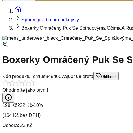
Spodní prádlo pro hokejisty
Boxerky Omráčený Puk Se Spirálovýma Očima A Ru
Boxerky Omráčený Puk Se S
Kód produktu:
cmius9494007aju04u8ierefb
Oblíbené
Ohodnoťte jako první!
199 Kč
222 Kč
-
10
%
(
164 Kč
bez DPH)
Úspora:
23 Kč