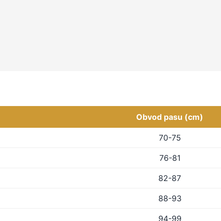
Obvod pasu (cm)
70-75
76-81
82-87
88-93
94-99