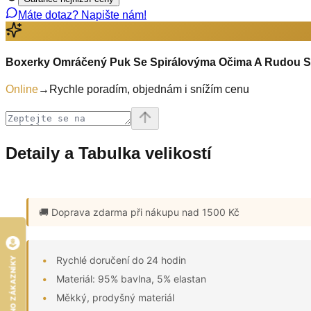
Máte dotaz? Napište nám!
Boxerky Omráčený Puk Se Spirálovýma Očima A Rudou S
Online
→
Rychle poradím, objednám i snížím cenu
Detaily a Tabulka velikostí
🚚 Doprava zdarma
při nákupu nad 1500 Kč
Rychlé doručení do 24 hodin
HODNOCENO ZÁKAZNÍKY
Materiál: 95% bavlna, 5% elastan
Měkký, prodyšný materiál