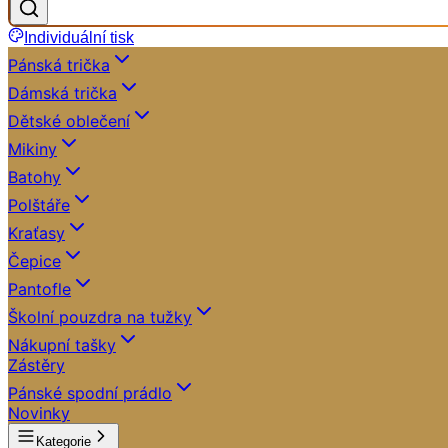
Individuální tisk
Pánská trička
Dámská trička
Dětské oblečení
Mikiny
Batohy
Polštáře
Kraťasy
Čepice
Pantofle
Školní pouzdra na tužky
Nákupní tašky
Zástěry
Pánské spodní prádlo
Novinky
Kategorie