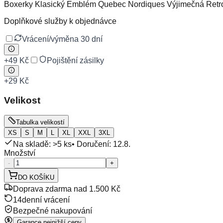
Boxerky Klasický Emblém Quebec Nordiques Výjimečná Retr
Doplňkové služby k objednávce
Vrácení/výměna 30 dní
+
49 Kč
Pojištění zásilky
+
29 Kč
Velikost
Tabulka velikostí
XS
S
M
L
XL
XXL
3XL
Na skladě: >5 ks
• Doručení:
12.8.
Množství
-
+
DO KOŠÍKU
Doprava zdarma nad 1.500 Kč
14denní vrácení
Bezpečné nakupování
Garance nejnižší ceny