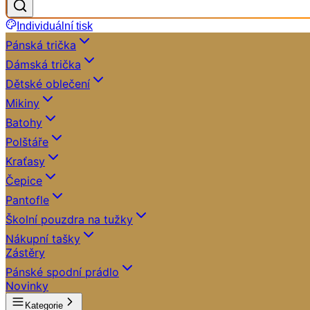
Individuální tisk
Pánská trička
Dámská trička
Dětské oblečení
Mikiny
Batohy
Polštáře
Kraťasy
Čepice
Pantofle
Školní pouzdra na tužky
Nákupní tašky
Zástěry
Pánské spodní prádlo
Novinky
Kategorie