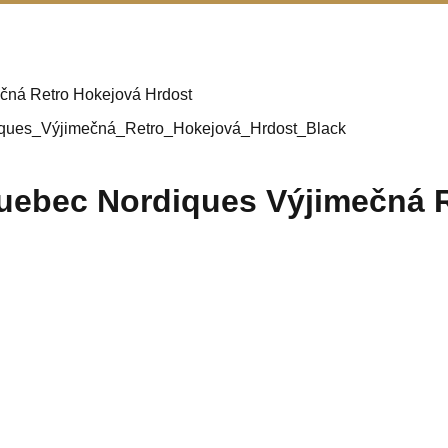
čná Retro Hokejová Hrdost
uebec Nordiques Výjimečná R