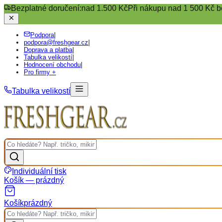
Bezplatné doručení:
nad 1.500 Kč
Při nákupu nad 1 500 Kč b
Podpora
|
podpora@freshgear.cz
|
Doprava a platba
|
Tabulka velikostí
|
Hodnocení obchodu
|
Pro firmy +
Tabulka velikostí
Individuální tisk
Košík — prázdný
Košík
prázdný