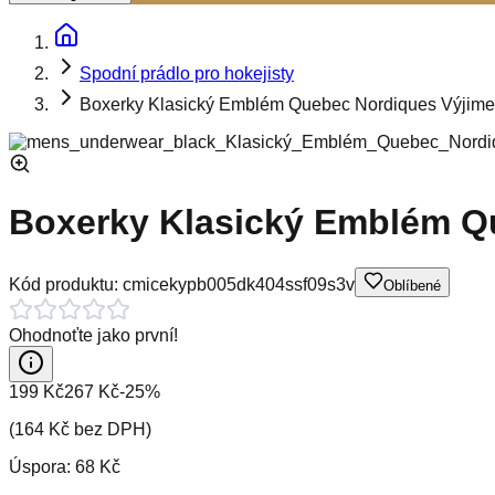
Spodní prádlo pro hokejisty
Boxerky Klasický Emblém Quebec Nordiques Výjime
Boxerky Klasický Emblém Q
Kód produktu:
cmicekypb005dk404ssf09s3v
Oblíbené
Ohodnoťte jako první!
199 Kč
267 Kč
-
25
%
(
164 Kč
bez DPH)
Úspora:
68 Kč