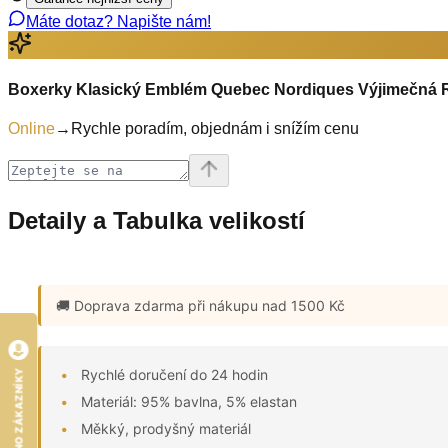
Máte dotaz? Napište nám!
Boxerky Klasický Emblém Quebec Nordiques Výjimečná R
Online
→
Rychle poradím, objednám i snížím cenu
Detaily a Tabulka velikostí
🚚 Doprava zdarma
při nákupu nad 1500 Kč
Rychlé doručení do 24 hodin
HODNOCENO ZÁKAZNÍKY
Materiál: 95% bavlna, 5% elastan
Měkký, prodyšný materiál