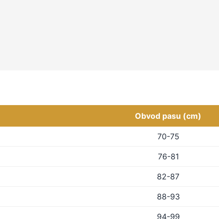
Obvod pasu (cm)
70-75
76-81
82-87
88-93
94-99