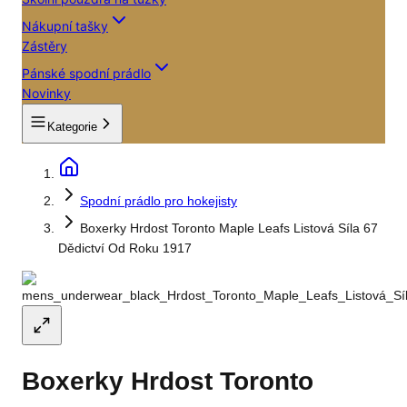
Nákupní tašky
Zástěry
Pánské spodní prádlo
Novinky
Kategorie
Spodní prádlo pro hokejisty
Boxerky Hrdost Toronto Maple Leafs Listová Síla 67
Dědictví Od Roku 1917
Boxerky Hrdost Toronto