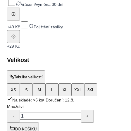
Vrácení/výměna 30 dní
+
49 Kč
Pojištění zásilky
+
29 Kč
Velikost
Tabulka velikostí
XS
S
M
L
XL
XXL
3XL
Na skladě: >5 ks
• Doručení:
12.8.
Množství
-
+
DO KOŠÍKU