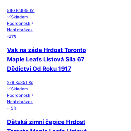
590 Kč
665 Kč
Skladem
Podrobnosti
Není obrázek
-
21
%
Vak na záda Hrdost Toronto
Maple Leafs Listová Síla 67
Dědictví Od Roku 1917
279 Kč
351 Kč
Skladem
Podrobnosti
Není obrázek
-
15
%
Dětská zimní čepice Hrdost