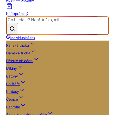
Košík — prázdný
Košík
prázdný
Individuální tisk
Pánská trička
Dámská trička
Dětské oblečení
Mikiny
Batohy
Polštáře
Kraťasy
Čepice
Pantofle
Školní pouzdra na tužky