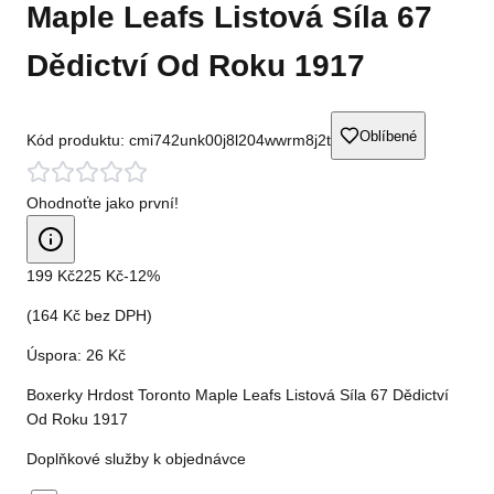
Maple Leafs Listová Síla 67
Dědictví Od Roku 1917
Oblíbené
Kód produktu:
cmi742unk00j8l204wwrm8j2t
Ohodnoťte jako první!
199 Kč
225 Kč
-
12
%
(
164 Kč
bez DPH)
Úspora:
26 Kč
Boxerky Hrdost Toronto Maple Leafs Listová Síla 67 Dědictví
Od Roku 1917
Doplňkové služby k objednávce