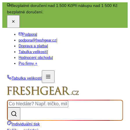
Bezplatné doručení:
nad 1.500 Kč
Při nákupu nad 1 500 Kč
bezplatné doručení.
Podpora
|
podpora@freshgear.cz
|
Doprava a platba
|
Tabulka velikostí
|
Hodnocení obchodu
|
Pro firmy +
Tabulka velikostí
Individuální tisk