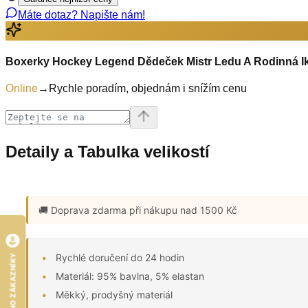
Máte dotaz? Napište nám!
Boxerky Hockey Legend Dědeček Mistr Ledu A Rodinná I
Online
→
Rychle poradím, objednám i snížím cenu
Detaily a Tabulka velikostí
🚚 Doprava zdarma
při nákupu nad 1500 Kč
Rychlé doručení do 24 hodin
HODNOCENO ZÁKAZNÍKY
Materiál: 95% bavlna, 5% elastan
Měkký, prodyšný materiál