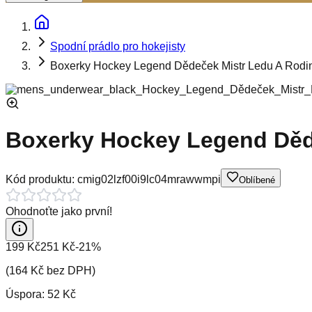
Spodní prádlo pro hokejisty
Boxerky Hockey Legend Dědeček Mistr Ledu A Rodi
Boxerky Hockey Legend Děd
Kód produktu:
cmig02lzf00i9lc04mrawwmpi
Oblíbené
Ohodnoťte jako první!
199 Kč
251 Kč
-
21
%
(
164 Kč
bez DPH)
Úspora:
52 Kč