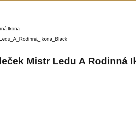
nná Ikona
eček Mistr Ledu A Rodinná I