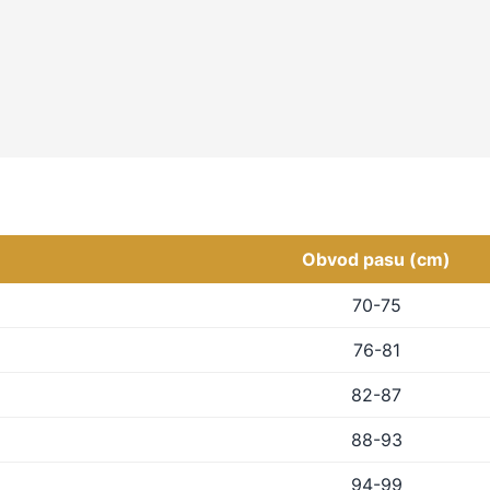
Obvod pasu (cm)
70-75
76-81
82-87
88-93
94-99