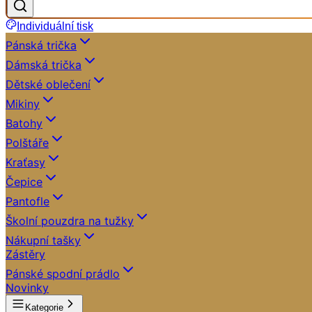
Individuální tisk
Pánská trička
Dámská trička
Dětské oblečení
Mikiny
Batohy
Polštáře
Kraťasy
Čepice
Pantofle
Školní pouzdra na tužky
Nákupní tašky
Zástěry
Pánské spodní prádlo
Novinky
Kategorie