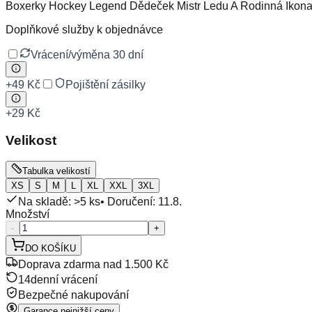
Boxerky Hockey Legend Dědeček Mistr Ledu A Rodinná Ikon
Doplňkové služby k objednávce
Vrácení/výměna 30 dní
+
49 Kč
Pojištění zásilky
+
29 Kč
Velikost
Tabulka velikostí
XS
S
M
L
XL
XXL
3XL
Na skladě: >5 ks
• Doručení:
11.8.
Množství
-
+
DO KOŠÍKU
Doprava zdarma nad 1.500 Kč
14denní vrácení
Bezpečné nakupování
Garance nejnižší ceny