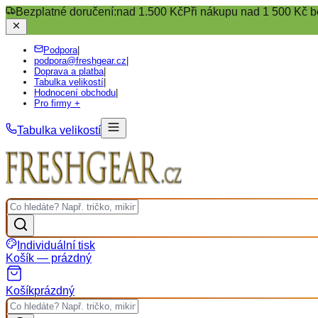
Bezplatné doručení:
nad 1.500 Kč
Při nákupu nad 1 500 Kč b
Podpora
|
podpora@freshgear.cz
|
Doprava a platba
|
Tabulka velikostí
|
Hodnocení obchodu
|
Pro firmy +
Tabulka velikostí
Individuální tisk
Košík — prázdný
Košík
prázdný