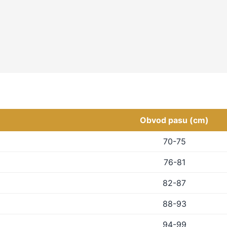
Obvod pasu (cm)
70-75
76-81
82-87
88-93
94-99