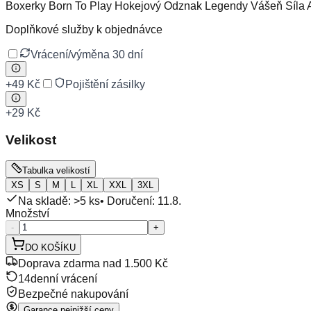
Boxerky Born To Play Hokejový Odznak Legendy Vášeň Síla 
Doplňkové služby k objednávce
Vrácení/výměna 30 dní
+
49 Kč
Pojištění zásilky
+
29 Kč
Velikost
Tabulka velikostí
XS
S
M
L
XL
XXL
3XL
Na skladě: >5 ks
• Doručení:
11.8.
Množství
-
+
DO KOŠÍKU
Doprava zdarma nad 1.500 Kč
14denní vrácení
Bezpečné nakupování
Garance nejnižší ceny