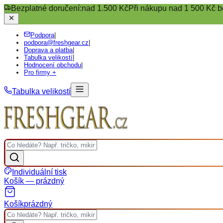
Bezplatné doručení:
nad 1.500 Kč
Při nákupu nad 1 500 Kč b
Podpora
|
podpora@freshgear.cz
|
Doprava a platba
|
Tabulka velikostí
|
Hodnocení obchodu
|
Pro firmy +
Tabulka velikostí
Individuální tisk
Košík — prázdný
Košík
prázdný