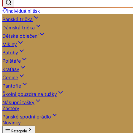
Individuální tisk
Pánská trička
Dámská trička
Dětské oblečení
Mikiny
Batohy
Polštáře
Kraťasy
Čepice
Pantofle
Školní pouzdra na tužky
Nákupní tašky
Zástěry
Pánské spodní prádlo
Novinky
Kategorie