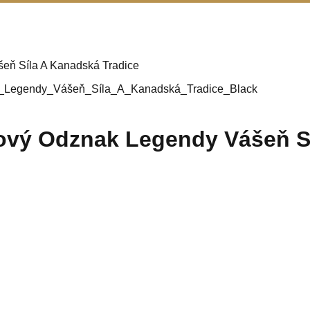
eň Síla A Kanadská Tradice
ový Odznak Legendy Vášeň Sí