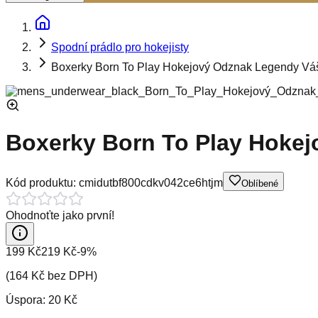
Spodní prádlo pro hokejisty
Boxerky Born To Play Hokejový Odznak Legendy Váš
Boxerky Born To Play Hokej
Kód produktu:
cmidutbf800cdkv042ce6htjm
Oblíbené
Ohodnoťte jako první!
199 Kč
219 Kč
-
9
%
(
164 Kč
bez DPH)
Úspora:
20 Kč