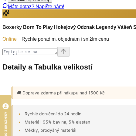
Máte dotaz? Napište nám!
Boxerky Born To Play Hokejový Odznak Legendy Vášeň Sí
Online
→
Rychle poradím, objednám i snížím cenu
Detaily a Tabulka velikostí
🚚 Doprava zdarma
při nákupu nad 1500 Kč
Rychlé doručení do 24 hodin
HODNOCENO ZÁKAZNÍKY
Materiál: 95% bavlna, 5% elastan
Měkký, prodyšný materiál