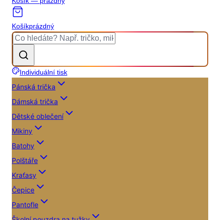
Košík — prázdný
Košík
prázdný
Individuální tisk
Pánská trička
Dámská trička
Dětské oblečení
Mikiny
Batohy
Polštáře
Kraťasy
Čepice
Pantofle
Školní pouzdra na tužky