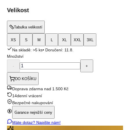
Velikost
Tabulka velikostí
XS
S
M
L
XL
XXL
3XL
Na skladě: >5 ks
• Doručení:
11.8.
Množství
-
+
DO KOŠÍKU
Doprava zdarma nad 1.500 Kč
14denní vrácení
Bezpečné nakupování
Garance nejnižší ceny
Máte dotaz? Napište nám!