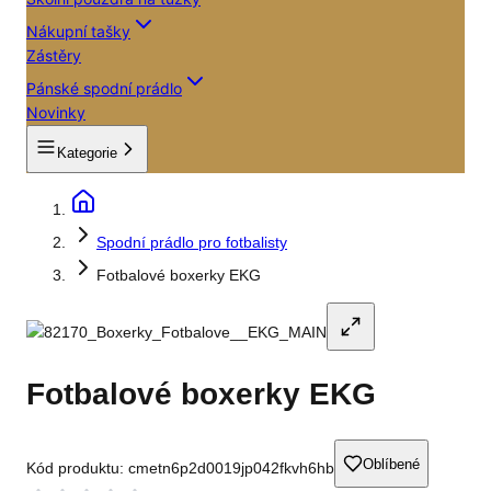
Nákupní tašky
Zástěry
Pánské spodní prádlo
Novinky
Kategorie
Spodní prádlo pro fotbalisty
Fotbalové boxerky EKG
Fotbalové boxerky EKG
Oblíbené
Kód produktu:
cmetn6p2d0019jp042fkvh6hb