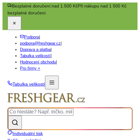
Bezplatné doručení:
nad 1.500 Kč
Při nákupu nad 1 500 Kč
bezplatné doručení.
Podpora
|
podpora@freshgear.cz
|
Doprava a platba
|
Tabulka velikostí
|
Hodnocení obchodu
|
Pro firmy +
Tabulka velikostí
Individuální tisk