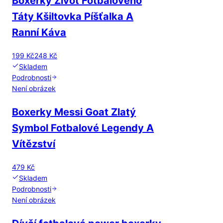
Boxerky Život Fotbalového
Táty Kšiltovka Píšťalka A
Ranní Káva
199 Kč
248 Kč
Skladem
Podrobnosti
Není obrázek
Boxerky Messi Goat Zlatý
Symbol Fotbalové Legendy A
Vítězství
479 Kč
Skladem
Podrobnosti
Není obrázek