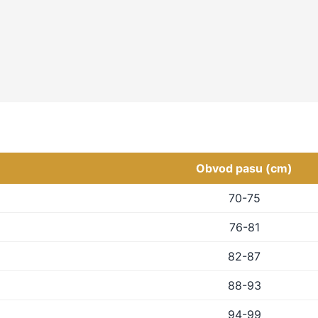
Obvod pasu (cm)
70-75
76-81
82-87
88-93
94-99