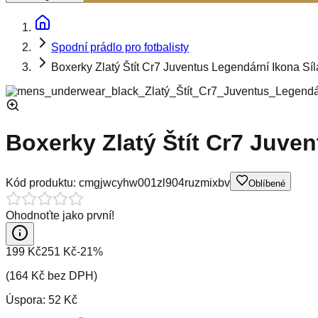
Spodní prádlo pro fotbalisty
Boxerky Zlatý Štít Cr7 Juventus Legendární Ikona Sí
Boxerky Zlatý Štít Cr7 Juve
Kód produktu:
cmgjwcyhw001zl904ruzmixbv
Oblíbené
Ohodnoťte jako první!
199 Kč
251 Kč
-
21
%
(
164 Kč
bez DPH)
Úspora:
52 Kč