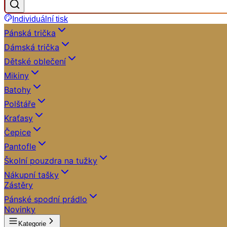
Individuální tisk
Pánská trička
Dámská trička
Dětské oblečení
Mikiny
Batohy
Polštáře
Kraťasy
Čepice
Pantofle
Školní pouzdra na tužky
Nákupní tašky
Zástěry
Pánské spodní prádlo
Novinky
Kategorie