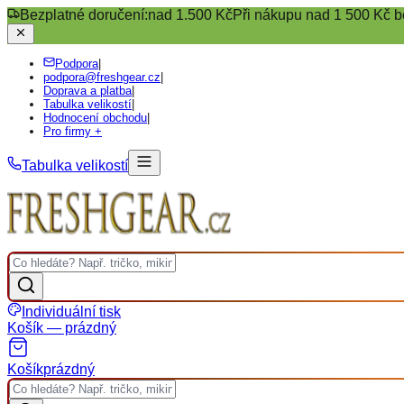
Bezplatné doručení:
nad 1.500 Kč
Při nákupu nad 1 500 Kč b
Podpora
|
podpora@freshgear.cz
|
Doprava a platba
|
Tabulka velikostí
|
Hodnocení obchodu
|
Pro firmy +
Tabulka velikostí
Individuální tisk
Košík — prázdný
Košík
prázdný