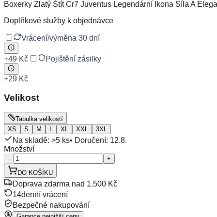
Boxerky Zlatý Štít Cr7 Juventus Legendární Ikona Síla A Eleg
Doplňkové služby k objednávce
Vrácení/výměna 30 dní
+
49 Kč
Pojištění zásilky
+
29 Kč
Velikost
Tabulka velikostí
XS
S
M
L
XL
XXL
3XL
Na skladě: >5 ks
• Doručení:
12.8.
Množství
-
+
DO KOŠÍKU
Doprava zdarma nad 1.500 Kč
14denní vrácení
Bezpečné nakupování
Garance nejnižší ceny