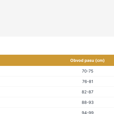
Obvod pasu (cm)
70-75
76-81
82-87
88-93
94-99