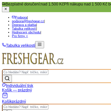
Bezplatné doručení:
nad 1.500 Kč
Při nákupu nad 1 500 Kč b
Podpora
|
podpora@freshgear.cz
|
Doprava a platba
|
Tabulka velikostí
|
Hodnocení obchodu
|
Pro firmy +
Tabulka velikostí
Individuální tisk
Košík — prázdný
Košík
prázdný