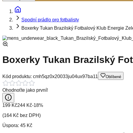
Spodní prádlo pro fotbalisty
Boxerky Tukan Brazilský Fotbalový Klub Energie Ze
Boxerky Tukan Brazilský Fot
Kód produktu:
cmh5qz0x20033ju04ux97ba11
Oblíbené
Ohodnoťte jako první!
199 Kč
244 Kč
-
18
%
(
164 Kč
bez DPH)
Úspora:
45 Kč