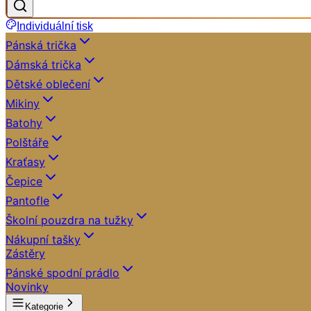
Individuální tisk
Pánská trička
Dámská trička
Dětské oblečení
Mikiny
Batohy
Polštáře
Kraťasy
Čepice
Pantofle
Školní pouzdra na tužky
Nákupní tašky
Zástěry
Pánské spodní prádlo
Novinky
Kategorie