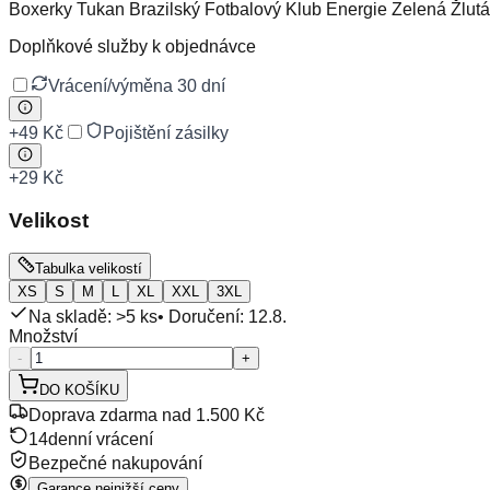
Boxerky Tukan Brazilský Fotbalový Klub Energie Zelená Žlut
Doplňkové služby k objednávce
Vrácení/výměna 30 dní
+
49 Kč
Pojištění zásilky
+
29 Kč
Velikost
Tabulka velikostí
XS
S
M
L
XL
XXL
3XL
Na skladě: >5 ks
• Doručení:
12.8.
Množství
-
+
DO KOŠÍKU
Doprava zdarma nad 1.500 Kč
14denní vrácení
Bezpečné nakupování
Garance nejnižší ceny