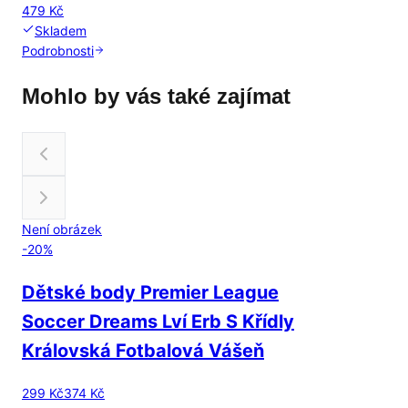
479 Kč
Skladem
Podrobnosti
Mohlo by vás také zajímat
Není obrázek
-
20
%
Dětské body Premier League
Soccer Dreams Lví Erb S Křídly
Královská Fotbalová Vášeň
299 Kč
374 Kč