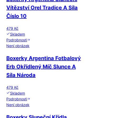
Vítězství Orel Tradice A Síla
Číslo 10
479 Kč
Skladem
Podrobnosti
Není obrázek
Boxerky Argentina Fotbalový
Erb Okřídlený Míč Slunce A
Síla Národa
479 Kč
Skladem
Podrobnosti
Není obrázek
Boxerky Sluneční Křídla