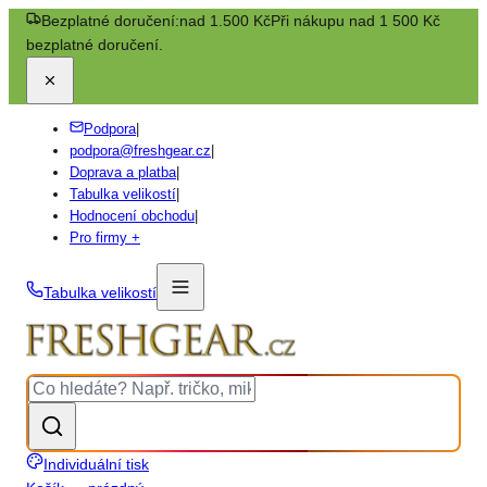
Bezplatné doručení:
nad 1.500 Kč
Při nákupu nad 1 500 Kč
bezplatné doručení.
Podpora
|
podpora@freshgear.cz
|
Doprava a platba
|
Tabulka velikostí
|
Hodnocení obchodu
|
Pro firmy +
Tabulka velikostí
Individuální tisk