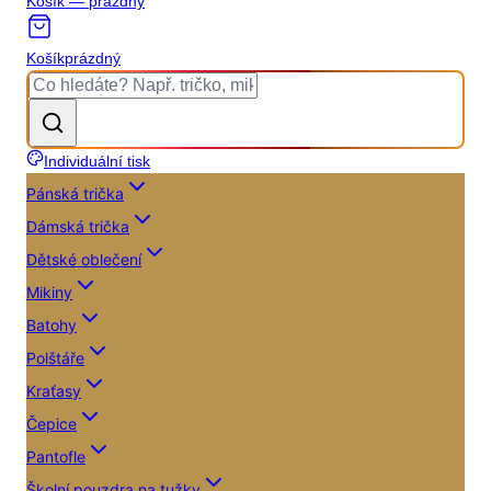
Košík — prázdný
Košík
prázdný
Individuální tisk
Pánská trička
Dámská trička
Dětské oblečení
Mikiny
Batohy
Polštáře
Kraťasy
Čepice
Pantofle
Školní pouzdra na tužky