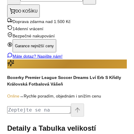
DO KOŠÍKU
Doprava zdarma nad 1.500 Kč
14denní vrácení
Bezpečné nakupování
Garance nejnižší ceny
Máte dotaz? Napište nám!
Boxerky Premier League Soccer Dreams Lví Erb S Křídly
Královská Fotbalová Vášeň
Online
→
Rychle poradím, objednám i snížím cenu
Detaily a Tabulka velikostí