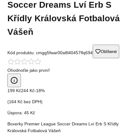
Soccer Dreams Lví Erb S
Křídly Královská Fotbalová
Vášeň
Oblíbené
Kód produktu:
cmgg5fwar00a8l40457flq694
Ohodnoťte jako první!
199 Kč
244 Kč
-
18
%
(
164 Kč
bez DPH)
Úspora:
45 Kč
Boxerky Premier League Soccer Dreams Lví Erb S Křídly
Královská Fotbalová Vášeň