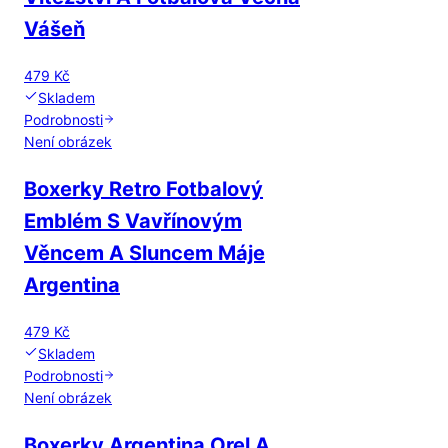
Vášeň
479 Kč
Skladem
Podrobnosti
Není obrázek
Boxerky Retro Fotbalový
Emblém S Vavřínovým
Věncem A Sluncem Máje
Argentina
479 Kč
Skladem
Podrobnosti
Není obrázek
Boxerky Argentina Orel A