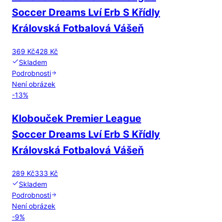
Soccer Dreams Lví Erb S Křídly
Královská Fotbalová Vášeň
369 Kč
428 Kč
Skladem
Podrobnosti
Není obrázek
-
13
%
Klobouček Premier League
Soccer Dreams Lví Erb S Křídly
Královská Fotbalová Vášeň
289 Kč
333 Kč
Skladem
Podrobnosti
Není obrázek
-
9
%