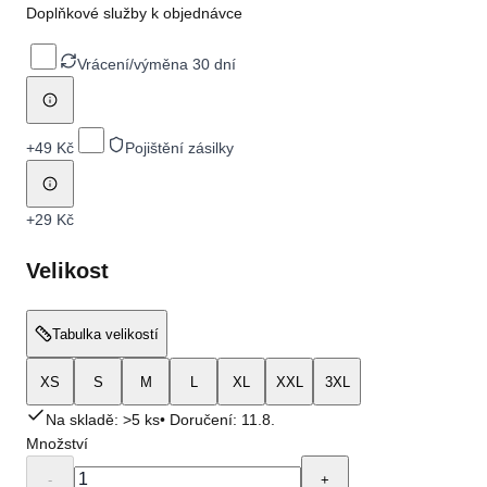
Doplňkové služby k objednávce
Vrácení/výměna 30 dní
+
49 Kč
Pojištění zásilky
+
29 Kč
Velikost
Tabulka velikostí
XS
S
M
L
XL
XXL
3XL
Na skladě: >5 ks
• Doručení:
11.8.
Množství
-
+