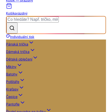
Košík — prázdný
Košík
prázdný
Individuální tisk
Pánská trička
Dámská trička
Dětské oblečení
Mikiny
Batohy
Polštáře
Kraťasy
Čepice
Pantofle
Školní pouzdra na tužky