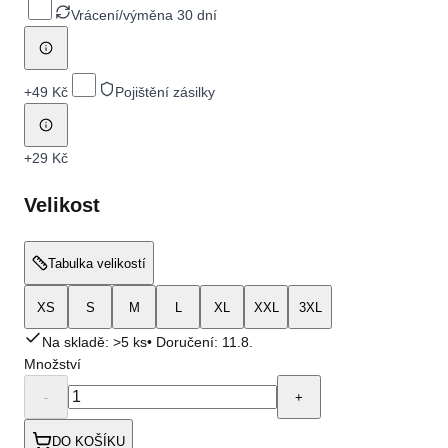
Vrácení/výměna 30 dní
+
49 Kč
Pojištění zásilky
+
29 Kč
Velikost
Tabulka velikostí
XS
S
M
L
XL
XXL
3XL
Na skladě: >5 ks
• Doručení:
11.8.
Množství
-
+
DO KOŠÍKU