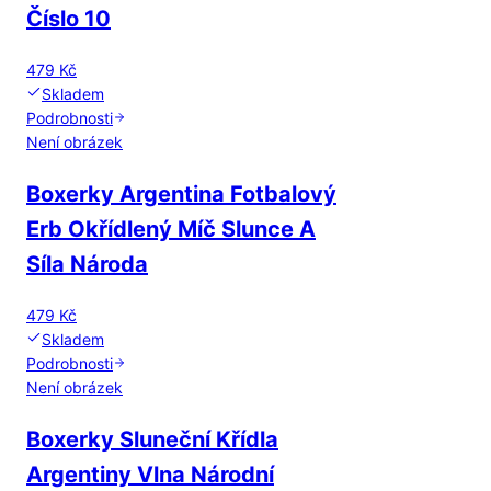
Číslo 10
479 Kč
Skladem
Podrobnosti
Není obrázek
Boxerky Argentina Fotbalový
Erb Okřídlený Míč Slunce A
Síla Národa
479 Kč
Skladem
Podrobnosti
Není obrázek
Boxerky Sluneční Křídla
Argentiny Vlna Národní