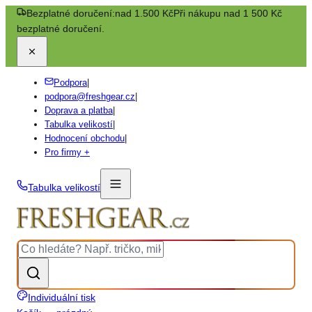
Bezplatné doručení:
nad 1.500 Kč
Při nákupu nad 1 500 Kč
bezplatné doručení.
Podpora
|
podpora@freshgear.cz
|
Doprava a platba
|
Tabulka velikostí
|
Hodnocení obchodu
|
Pro firmy +
Tabulka velikostí
Individuální tisk