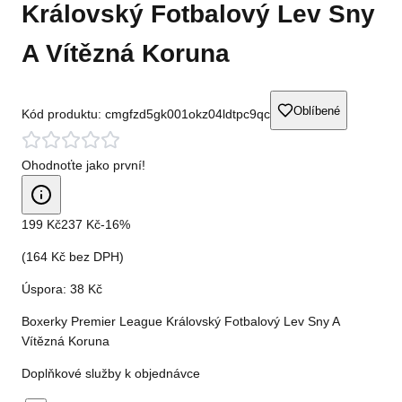
Královský Fotbalový Lev Sny
A Vítězná Koruna
Oblíbené
Kód produktu:
cmgfzd5gk001okz04ldtpc9qc
Ohodnoťte jako první!
199 Kč
237 Kč
-
16
%
(
164 Kč
bez DPH)
Úspora:
38 Kč
Boxerky Premier League Královský Fotbalový Lev Sny A
Vítězná Koruna
Doplňkové služby k objednávce