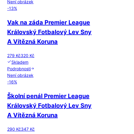
Není obrázek
-
13
%
Vak na záda Premier League
Královský Fotbalový Lev Sny
A Vítězná Koruna
279 Kč
320 Kč
Skladem
Podrobnosti
Není obrázek
-
16
%
Školní penál Premier League
Královský Fotbalový Lev Sny
A Vítězná Koruna
290 Kč
347 Kč