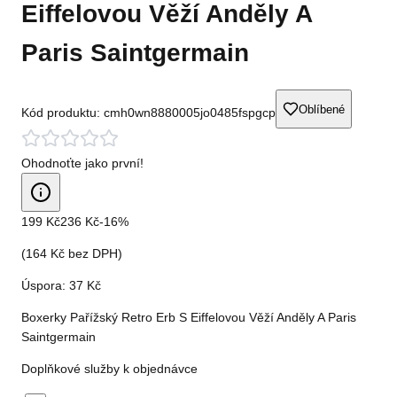
Eiffelovou Věží Anděly A
Paris Saintgermain
Oblíbené
Kód produktu:
cmh0wn8880005jo0485fspgcp
Ohodnoťte jako první!
199 Kč
236 Kč
-
16
%
(
164 Kč
bez DPH)
Úspora:
37 Kč
Boxerky Pařížský Retro Erb S Eiffelovou Věží Anděly A Paris
Saintgermain
Doplňkové služby k objednávce