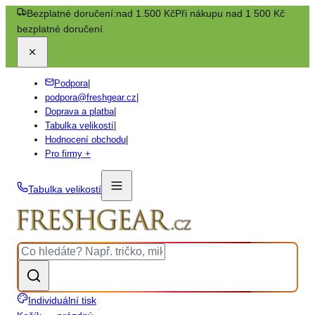
Bezplatné doručení:
nad 1.500 Kč
Při nákupu nad 1 500 Kč
bezplatné doručení.
Podpora
|
podpora@freshgear.cz
|
Doprava a platba
|
Tabulka velikostí
|
Hodnocení obchodu
|
Pro firmy +
Tabulka velikostí
Individuální tisk