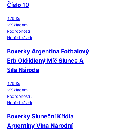
Číslo 10
479 Kč
Skladem
Podrobnosti
Není obrázek
Boxerky Argentina Fotbalový
Erb Okřídlený Míč Slunce A
Síla Národa
479 Kč
Skladem
Podrobnosti
Není obrázek
Boxerky Sluneční Křídla
Argentiny Vlna Národní