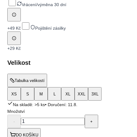
Vrácení/výměna 30 dní
+
49 Kč
Pojištění zásilky
+
29 Kč
Velikost
Tabulka velikostí
XS
S
M
L
XL
XXL
3XL
Na skladě: >5 ks
• Doručení:
11.8.
Množství
-
+
DO KOŠÍKU