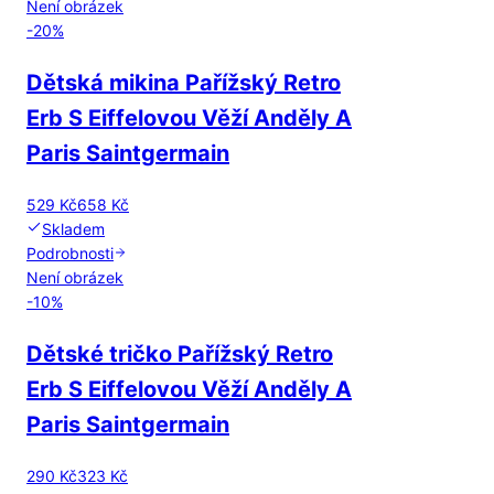
Není obrázek
-
20
%
Dětská mikina Pařížský Retro
Erb S Eiffelovou Věží Anděly A
Paris Saintgermain
529 Kč
658 Kč
Skladem
Podrobnosti
Není obrázek
-
10
%
Dětské tričko Pařížský Retro
Erb S Eiffelovou Věží Anděly A
Paris Saintgermain
290 Kč
323 Kč