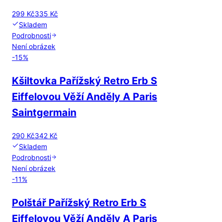
299 Kč
335 Kč
Skladem
Podrobnosti
Není obrázek
-
15
%
Kšiltovka Pařížský Retro Erb S
Eiffelovou Věží Anděly A Paris
Saintgermain
290 Kč
342 Kč
Skladem
Podrobnosti
Není obrázek
-
11
%
Polštář Pařížský Retro Erb S
Eiffelovou Věží Anděly A Paris