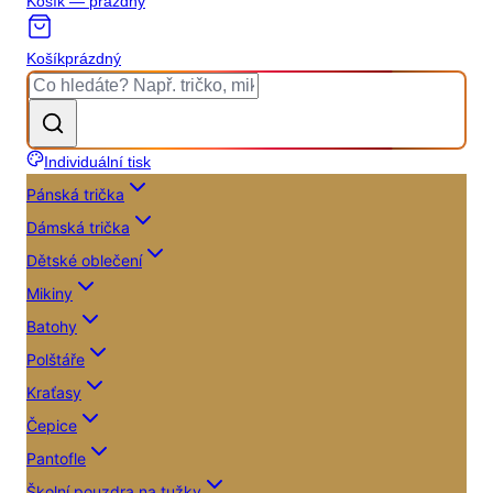
Košík — prázdný
Košík
prázdný
Individuální tisk
Pánská trička
Dámská trička
Dětské oblečení
Mikiny
Batohy
Polštáře
Kraťasy
Čepice
Pantofle
Školní pouzdra na tužky