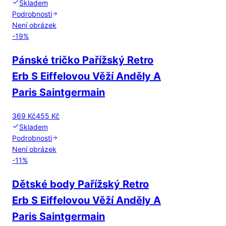
Skladem
Podrobnosti
Není obrázek
-
19
%
Pánské tričko Pařížský Retro
Erb S Eiffelovou Věží Anděly A
Paris Saintgermain
369 Kč
455 Kč
Skladem
Podrobnosti
Není obrázek
-
11
%
Dětské body Pařížský Retro
Erb S Eiffelovou Věží Anděly A
Paris Saintgermain