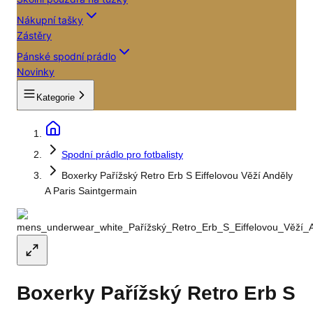
Nákupní tašky
Zástěry
Pánské spodní prádlo
Novinky
Kategorie
Spodní prádlo pro fotbalisty
Boxerky Pařížský Retro Erb S Eiffelovou Věží Anděly
A Paris Saintgermain
Boxerky Pařížský Retro Erb S