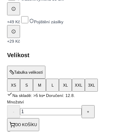
+
49 Kč
Pojištění zásilky
+
29 Kč
Velikost
Tabulka velikostí
XS
S
M
L
XL
XXL
3XL
Na skladě: >5 ks
• Doručení:
12.8.
Množství
-
+
DO KOŠÍKU