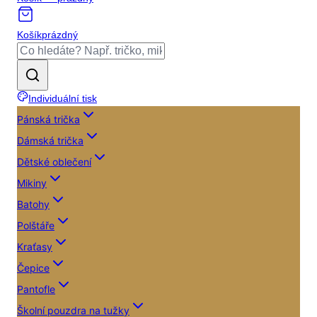
Košík
prázdný
Individuální tisk
Pánská trička
Dámská trička
Dětské oblečení
Mikiny
Batohy
Polštáře
Kraťasy
Čepice
Pantofle
Školní pouzdra na tužky