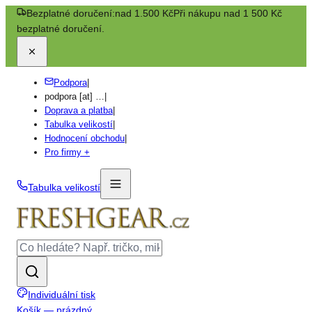
Bezplatné doručení:
nad 1.500 Kč
Při nákupu nad 1 500 Kč
bezplatné doručení.
Podpora
|
podpora
[at] …
|
Doprava a platba
|
Tabulka velikostí
|
Hodnocení obchodu
|
Pro firmy +
Tabulka velikostí
Individuální tisk
Košík — prázdný