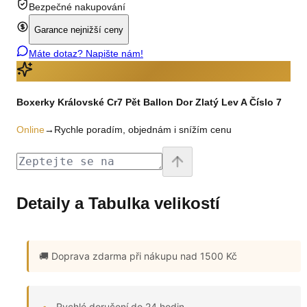
Bezpečné nakupování
Garance nejnižší ceny
Máte dotaz? Napište nám!
Boxerky Královské Cr7 Pět Ballon Dor Zlatý Lev A Číslo 7
Online
→
Rychle poradím, objednám i snížím cenu
Detaily a Tabulka velikostí
🚚 Doprava zdarma
při nákupu nad 1500 Kč
Rychlé doručení do 24 hodin