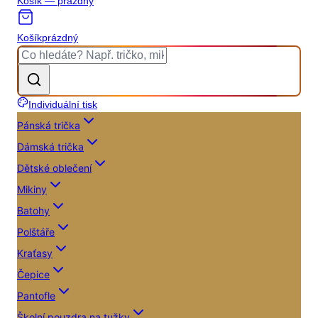
Košík — prázdný
Košík
prázdný
Individuální tisk
Pánská trička
Dámská trička
Dětské oblečení
Mikiny
Batohy
Polštáře
Kraťasy
Čepice
Pantofle
Školní pouzdra na tužky