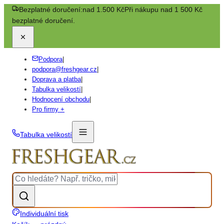
Bezplatné doručení:
nad 1.500 Kč
Při nákupu nad 1 500 Kč
bezplatné doručení.
Podpora
|
podpora@freshgear.cz
|
Doprava a platba
|
Tabulka velikostí
|
Hodnocení obchodu
|
Pro firmy +
Tabulka velikostí
Individuální tisk