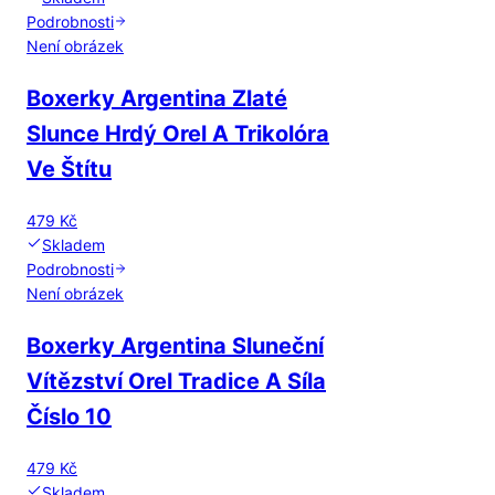
Podrobnosti
Není obrázek
Boxerky Argentina Zlaté
Slunce Hrdý Orel A Trikolóra
Ve Štítu
479 Kč
Skladem
Podrobnosti
Není obrázek
Boxerky Argentina Sluneční
Vítězství Orel Tradice A Síla
Číslo 10
479 Kč
Skladem