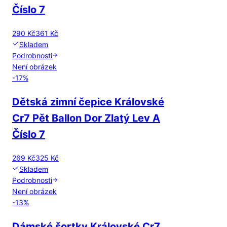
Číslo 7
290 Kč
361 Kč
Skladem
Podrobnosti
Není obrázek
-
17
%
Dětská zimní čepice Královské
Cr7 Pět Ballon Dor Zlatý Lev A
Číslo 7
269 Kč
325 Kč
Skladem
Podrobnosti
Není obrázek
-
13
%
Dámské šortky Královské Cr7