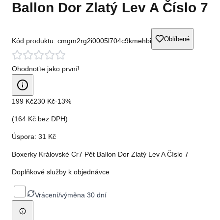
Ballon Dor Zlatý Lev A Číslo 7
Oblíbené
Kód produktu:
cmgm2rg2i0005l704c9kmehbi
Ohodnoťte jako první!
199 Kč
230 Kč
-
13
%
(
164 Kč
bez DPH)
Úspora:
31 Kč
Boxerky Královské Cr7 Pět Ballon Dor Zlatý Lev A Číslo 7
Doplňkové služby k objednávce
Vrácení/výměna 30 dní