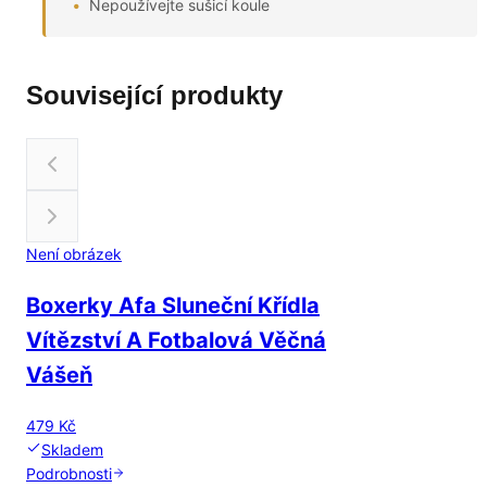
Nepoužívejte sušicí koule
Související produkty
Není obrázek
Boxerky Afa Sluneční Křídla
Vítězství A Fotbalová Věčná
Vášeň
479 Kč
Skladem
Podrobnosti