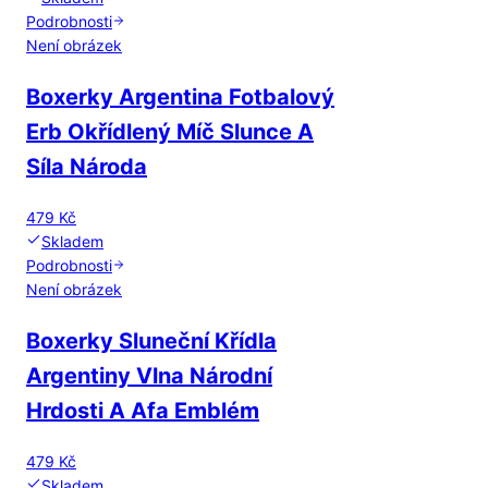
Podrobnosti
Není obrázek
Boxerky Argentina Fotbalový
Erb Okřídlený Míč Slunce A
Síla Národa
479 Kč
Skladem
Podrobnosti
Není obrázek
Boxerky Sluneční Křídla
Argentiny Vlna Národní
Hrdosti A Afa Emblém
479 Kč
Skladem