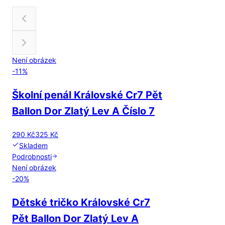
Není obrázek
-
11
%
Školní penál Královské Cr7 Pět
Ballon Dor Zlatý Lev A Číslo 7
290 Kč
325 Kč
Skladem
Podrobnosti
Není obrázek
-
20
%
Dětské tričko Královské Cr7
Pět Ballon Dor Zlatý Lev A