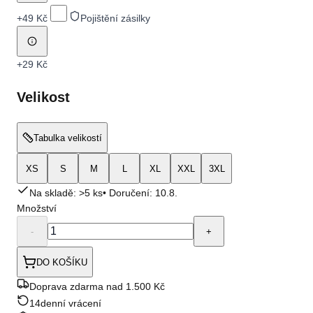
+
49 Kč
Pojištění zásilky
+
29 Kč
Velikost
Tabulka velikostí
XS
S
M
L
XL
XXL
3XL
Na skladě: >5 ks
• Doručení:
10.8.
Množství
-
+
DO KOŠÍKU
Doprava zdarma nad 1.500 Kč
14denní vrácení