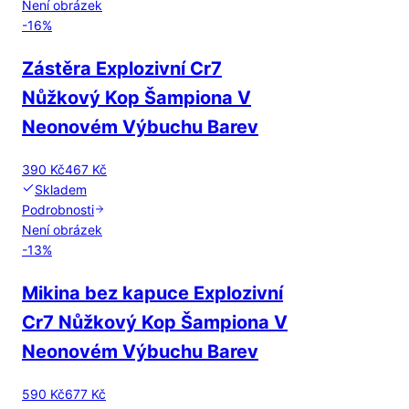
Není obrázek
-
16
%
Zástěra Explozivní Cr7
Nůžkový Kop Šampiona V
Neonovém Výbuchu Barev
390 Kč
467 Kč
Skladem
Podrobnosti
Není obrázek
-
13
%
Mikina bez kapuce Explozivní
Cr7 Nůžkový Kop Šampiona V
Neonovém Výbuchu Barev
590 Kč
677 Kč