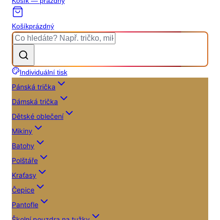
Košík — prázdný
Košík
prázdný
Individuální tisk
Pánská trička
Dámská trička
Dětské oblečení
Mikiny
Batohy
Polštáře
Kraťasy
Čepice
Pantofle
Školní pouzdra na tužky