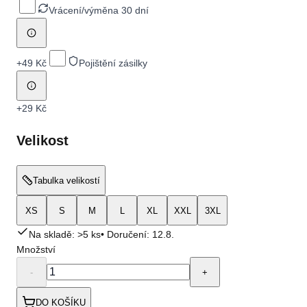
Vrácení/výměna 30 dní
+
49 Kč
Pojištění zásilky
+
29 Kč
Velikost
Tabulka velikostí
XS
S
M
L
XL
XXL
3XL
Na skladě: >5 ks
• Doručení:
12.8.
Množství
-
+
DO KOŠÍKU