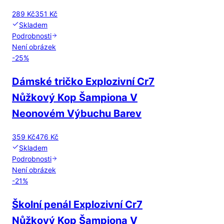
289 Kč
351 Kč
Skladem
Podrobnosti
Není obrázek
-
25
%
Dámské tričko Explozivní Cr7
Nůžkový Kop Šampiona V
Neonovém Výbuchu Barev
359 Kč
476 Kč
Skladem
Podrobnosti
Není obrázek
-
21
%
Školní penál Explozivní Cr7
Nůžkový Kop Šampiona V