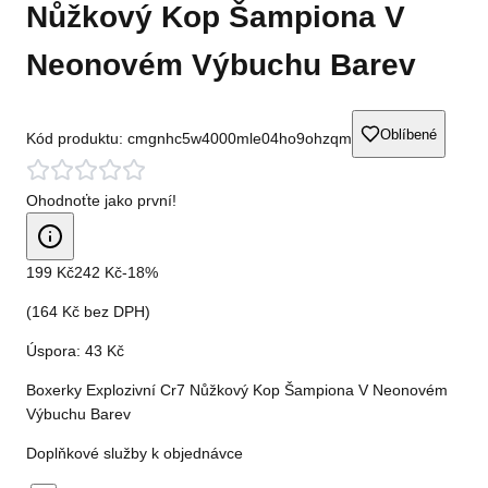
Nůžkový Kop Šampiona V
Neonovém Výbuchu Barev
Oblíbené
Kód produktu:
cmgnhc5w4000mle04ho9ohzqm
Ohodnoťte jako první!
199 Kč
242 Kč
-
18
%
(
164 Kč
bez DPH)
Úspora:
43 Kč
Boxerky Explozivní Cr7 Nůžkový Kop Šampiona V Neonovém
Výbuchu Barev
Doplňkové služby k objednávce