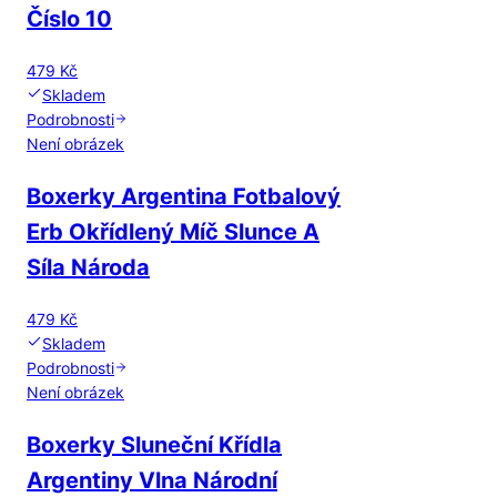
Číslo 10
479 Kč
Skladem
Podrobnosti
Není obrázek
Boxerky Argentina Fotbalový
Erb Okřídlený Míč Slunce A
Síla Národa
479 Kč
Skladem
Podrobnosti
Není obrázek
Boxerky Sluneční Křídla
Argentiny Vlna Národní