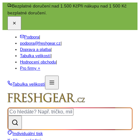
Bezplatné doručení:
nad 1.500 Kč
Při nákupu nad 1 500 Kč
bezplatné doručení.
Podpora
|
podpora@freshgear.cz
|
Doprava a platba
|
Tabulka velikostí
|
Hodnocení obchodu
|
Pro firmy +
Tabulka velikostí
Individuální tisk