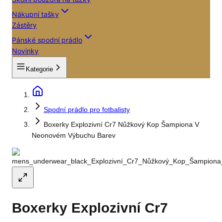
Nákupní tašky
Zástěry
Pánské spodní prádlo
Novinky
Kategorie
Spodní prádlo pro fotbalisty
Boxerky Explozivní Cr7 Nůžkový Kop Šampiona V
Neonovém Výbuchu Barev
Boxerky Explozivní Cr7