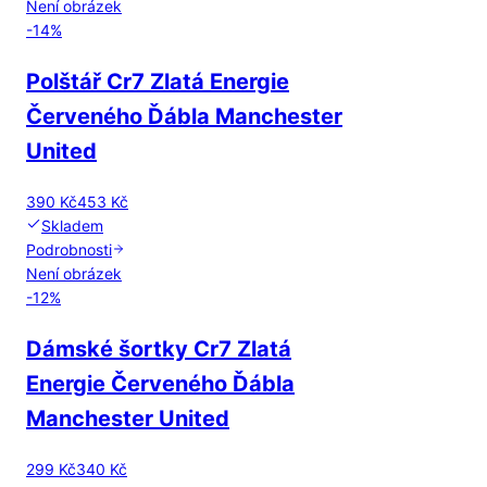
Není obrázek
-
14
%
Polštář Cr7 Zlatá Energie
Červeného Ďábla Manchester
United
390 Kč
453 Kč
Skladem
Podrobnosti
Není obrázek
-
12
%
Dámské šortky Cr7 Zlatá
Energie Červeného Ďábla
Manchester United
299 Kč
340 Kč