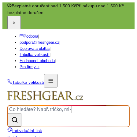
Bezplatné doručení:
nad 1.500 Kč
Při nákupu nad 1 500 Kč
bezplatné doručení.
Podpora
|
podpora@freshgear.cz
|
Doprava a platba
|
Tabulka velikostí
|
Hodnocení obchodu
|
Pro firmy +
Tabulka velikostí
Individuální tisk