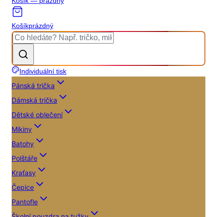
Košík — prázdný
Košík
prázdný
Individuální tisk
Pánská trička
Dámská trička
Dětské oblečení
Mikiny
Batohy
Polštáře
Kraťasy
Čepice
Pantofle
Školní pouzdra na tužky