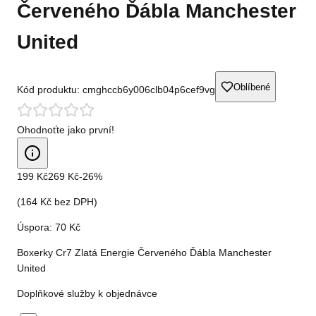
Červeného Ďábla Manchester
United
Oblíbené
Kód produktu:
cmghccb6y006clb04p6cef9vg
Ohodnoťte jako první!
199 Kč
269 Kč
-
26
%
(
164 Kč
bez DPH)
Úspora:
70 Kč
Boxerky Cr7 Zlatá Energie Červeného Ďábla Manchester
United
Doplňkové služby k objednávce