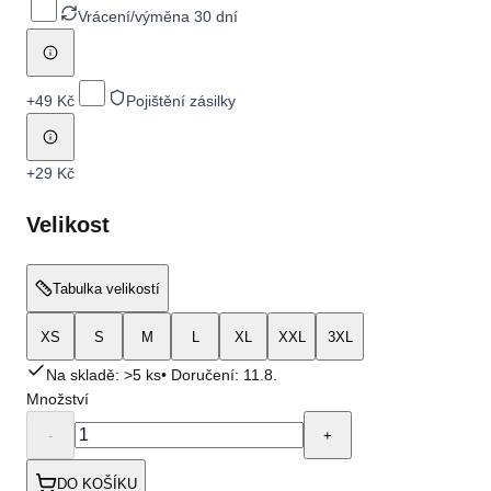
Vrácení/výměna 30 dní
+
49 Kč
Pojištění zásilky
+
29 Kč
Velikost
Tabulka velikostí
XS
S
M
L
XL
XXL
3XL
Na skladě: >5 ks
• Doručení:
11.8.
Množství
-
+
DO KOŠÍKU