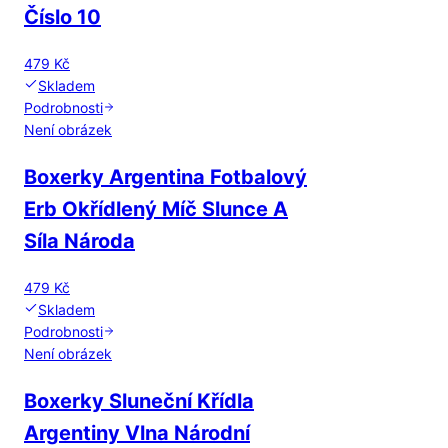
Číslo 10
479 Kč
Skladem
Podrobnosti
Není obrázek
Boxerky Argentina Fotbalový
Erb Okřídlený Míč Slunce A
Síla Národa
479 Kč
Skladem
Podrobnosti
Není obrázek
Boxerky Sluneční Křídla
Argentiny Vlna Národní