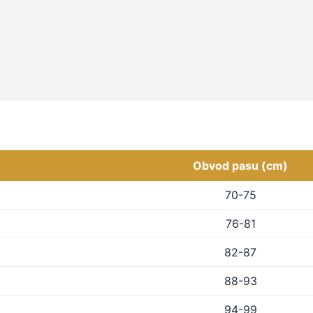
Obvod pasu (cm)
70-75
76-81
82-87
88-93
94-99