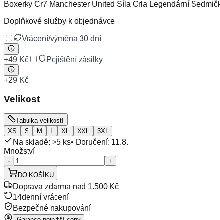
Boxerky Cr7 Manchester United Síla Orla Legendární Sedmička
Doplňkové služby k objednávce
Vrácení/výměna 30 dní
+
49 Kč
Pojištění zásilky
+
29 Kč
Velikost
Tabulka velikostí
XS
S
M
L
XL
XXL
3XL
Na skladě: >5 ks
• Doručení:
11.8.
Množství
-
+
DO KOŠÍKU
Doprava zdarma nad 1.500 Kč
14denní vrácení
Bezpečné nakupování
Garance nejnižší ceny