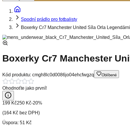
Spodní prádlo pro fotbalisty
Boxerky Cr7 Manchester United Síla Orla Legendární
Boxerky Cr7 Manchester Unit
Kód produktu:
cmgh8lc0d0086jo04ehcfwgzq
Oblíbené
Ohodnoťte jako první!
199 Kč
250 Kč
-
20
%
(
164 Kč
bez DPH)
Úspora:
51 Kč