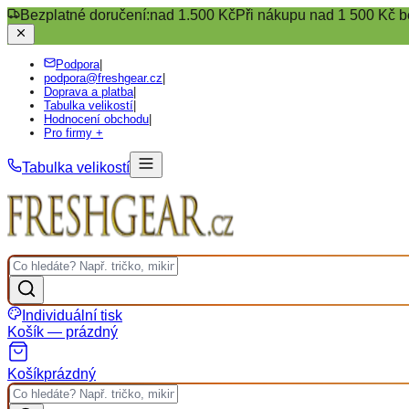
Bezplatné doručení:
nad 1.500 Kč
Při nákupu nad 1 500 Kč b
Podpora
|
podpora@freshgear.cz
|
Doprava a platba
|
Tabulka velikostí
|
Hodnocení obchodu
|
Pro firmy +
Tabulka velikostí
Individuální tisk
Košík — prázdný
Košík
prázdný