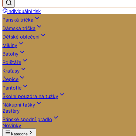
Individuální tisk
Pánská trička
Dámská trička
Dětské oblečení
Mikiny
Batohy
Polštáře
Kraťasy
Čepice
Pantofle
Školní pouzdra na tužky
Nákupní tašky
Zástěry
Pánské spodní prádlo
Novinky
Kategorie