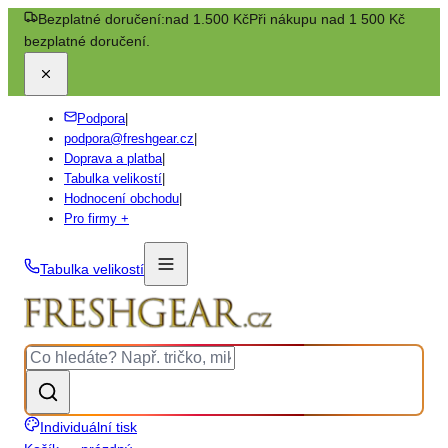
Bezplatné doručení:
nad 1.500 Kč
Při nákupu nad 1 500 Kč
bezplatné doručení.
Podpora
|
podpora@freshgear.cz
|
Doprava a platba
|
Tabulka velikostí
|
Hodnocení obchodu
|
Pro firmy +
Tabulka velikostí
Individuální tisk