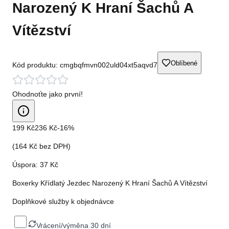
Narozený K Hraní Šachů A
Vítězství
Oblíbené
Kód produktu:
cmgbqfmvn002uld04xt5aqvd7
Ohodnoťte jako první!
199 Kč
236 Kč
-
16
%
(
164 Kč
bez DPH)
Úspora:
37 Kč
Boxerky Křídlatý Jezdec Narozený K Hraní Šachů A Vítězství
Doplňkové služby k objednávce
Vrácení/výměna 30 dní