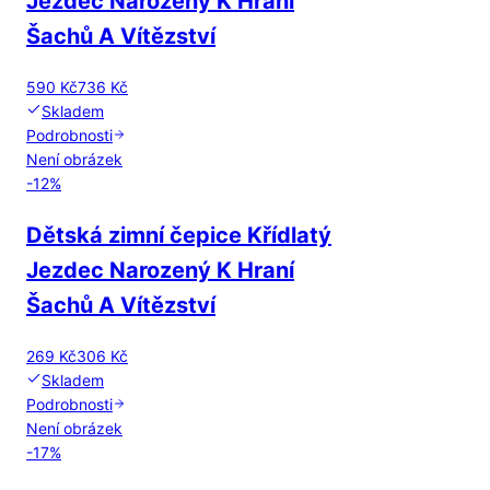
Jezdec Narozený K Hraní
Šachů A Vítězství
590 Kč
736 Kč
Skladem
Podrobnosti
Není obrázek
-
12
%
Dětská zimní čepice Křídlatý
Jezdec Narozený K Hraní
Šachů A Vítězství
269 Kč
306 Kč
Skladem
Podrobnosti
Není obrázek
-
17
%