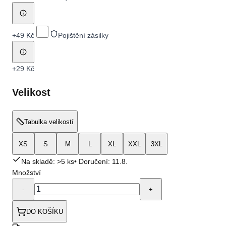
+
49 Kč
Pojištění zásilky
+
29 Kč
Velikost
Tabulka velikostí
XS
S
M
L
XL
XXL
3XL
Na skladě: >5 ks
• Doručení:
11.8.
Množství
-
+
DO KOŠÍKU