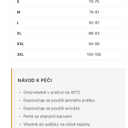
S
70-75
M
76-81
L
82-87
XL
88-93
XXL
94-99
3XL
100-105
NÁVOD K PÉČI
Omyvatelné v pračce na 40°C
Doporučuje se použití jemného prášku
Doporučuje se použití aviváže
Perte se stejnými barvami
Vhodné do sušičky na nízké teploty