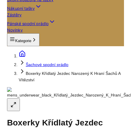
Nákupní tašky
Zástěry
Pánské spodní prádlo
Novinky
Kategorie
Šachové spodní prádlo
Boxerky Křídlatý Jezdec Narozený K Hraní Šachů A
Vítězství
Boxerky Křídlatý Jezdec