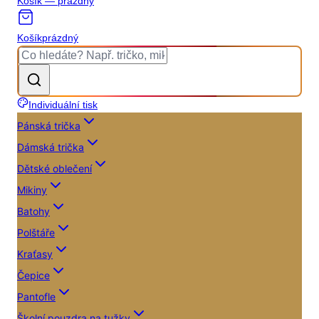
Košík — prázdný
Košík
prázdný
Individuální tisk
Pánská trička
Dámská trička
Dětské oblečení
Mikiny
Batohy
Polštáře
Kraťasy
Čepice
Pantofle
Školní pouzdra na tužky