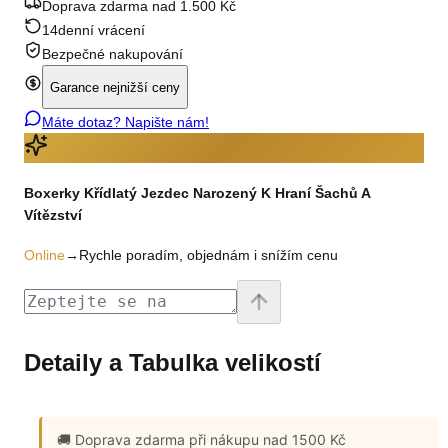
Doprava zdarma nad 1.500 Kč
14denní vrácení
Bezpečné nakupování
Garance nejnižší ceny
Máte dotaz? Napište nám!
Boxerky Křídlatý Jezdec Narozený K Hraní Šachů A
Vítězství
Online
→
Rychle poradím, objednám i snížím cenu
Detaily a Tabulka velikostí
🚚 Doprava zdarma
při nákupu nad 1500 Kč