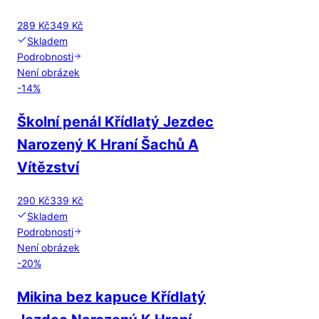
289 Kč
349 Kč
Skladem
Podrobnosti
Není obrázek
-
14
%
Školní penál Křídlatý Jezdec
Narozený K Hraní Šachů A
Vítězství
290 Kč
339 Kč
Skladem
Podrobnosti
Není obrázek
-
20
%
Mikina bez kapuce Křídlatý