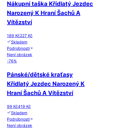
Nákupní taška Křídlatý Jezdec
Narozený K Hraní Šachů A
Vítězství
189 Kč
227 Kč
Skladem
Podrobnosti
Není obrázek
-
76
%
Pánské/dětské kraťasy
Křídlatý Jezdec Narozený K
Hraní Šachů A Vítězství
99 Kč
419 Kč
Skladem
Podrobnosti
Není obrázek