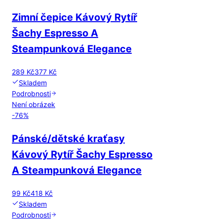
Zimní čepice Kávový Rytíř
Šachy Espresso A
Steampunková Elegance
289 Kč
377 Kč
Skladem
Podrobnosti
Není obrázek
-
76
%
Pánské/dětské kraťasy
Kávový Rytíř Šachy Espresso
A Steampunková Elegance
99 Kč
418 Kč
Skladem
Podrobnosti