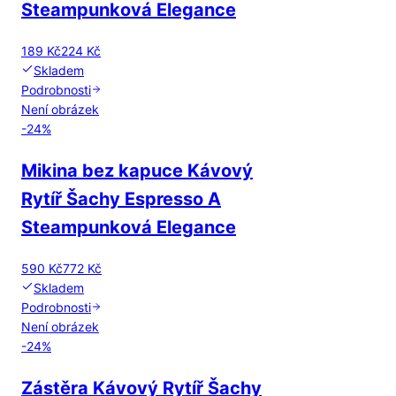
Steampunková Elegance
189 Kč
224 Kč
Skladem
Podrobnosti
Není obrázek
-
24
%
Mikina bez kapuce Kávový
Rytíř Šachy Espresso A
Steampunková Elegance
590 Kč
772 Kč
Skladem
Podrobnosti
Není obrázek
-
24
%
Zástěra Kávový Rytíř Šachy