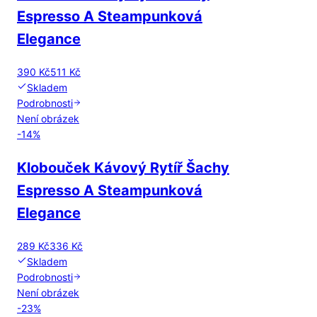
Espresso A Steampunková
Elegance
390 Kč
511 Kč
Skladem
Podrobnosti
Není obrázek
-
14
%
Klobouček Kávový Rytíř Šachy
Espresso A Steampunková
Elegance
289 Kč
336 Kč
Skladem
Podrobnosti
Není obrázek
-
23
%