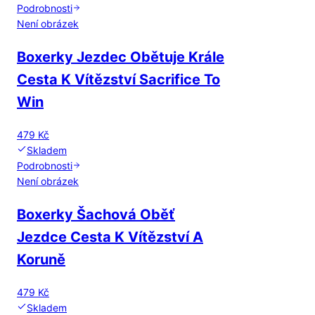
Podrobnosti
Není obrázek
Boxerky Jezdec Obětuje Krále
Cesta K Vítězství Sacrifice To
Win
479 Kč
Skladem
Podrobnosti
Není obrázek
Boxerky Šachová Oběť
Jezdce Cesta K Vítězství A
Koruně
479 Kč
Skladem