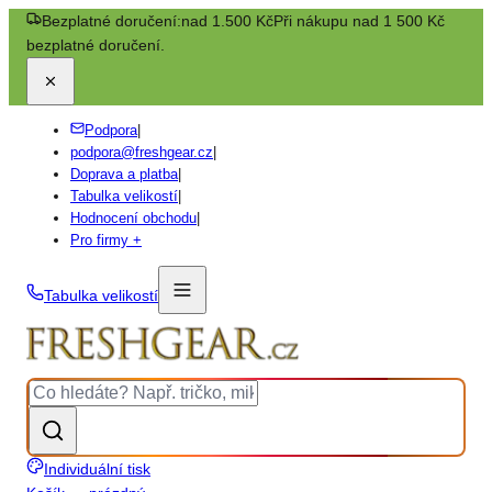
Bezplatné doručení:
nad 1.500 Kč
Při nákupu nad 1 500 Kč
bezplatné doručení.
Podpora
|
podpora@freshgear.cz
|
Doprava a platba
|
Tabulka velikostí
|
Hodnocení obchodu
|
Pro firmy +
Tabulka velikostí
Individuální tisk