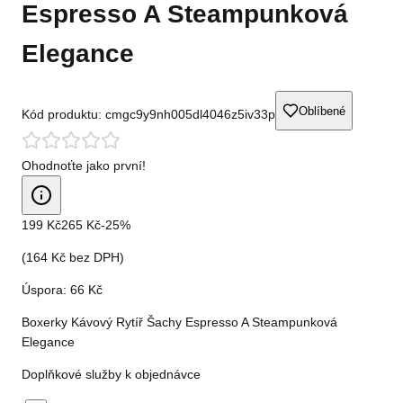
Espresso A Steampunková
Elegance
Oblíbené
Kód produktu:
cmgc9y9nh005dl4046z5iv33p
Ohodnoťte jako první!
199 Kč
265 Kč
-
25
%
(
164 Kč
bez DPH)
Úspora:
66 Kč
Boxerky Kávový Rytíř Šachy Espresso A Steampunková
Elegance
Doplňkové služby k objednávce