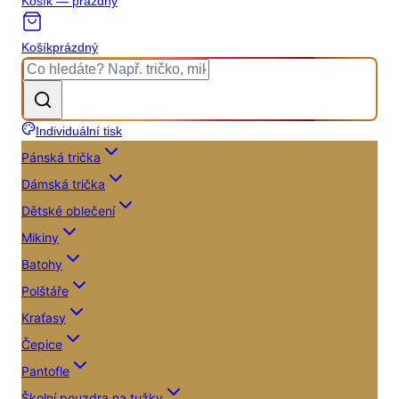
Košík — prázdný
Košík
prázdný
Individuální tisk
Pánská trička
Dámská trička
Dětské oblečení
Mikiny
Batohy
Polštáře
Kraťasy
Čepice
Pantofle
Školní pouzdra na tužky