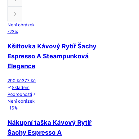
Není obrázek
-
23
%
Kšiltovka Kávový Rytíř Šachy
Espresso A Steampunková
Elegance
290 Kč
377 Kč
Skladem
Podrobnosti
Není obrázek
-
16
%
Nákupní taška Kávový Rytíř
Šachy Espresso A