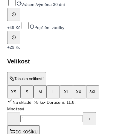
Vrácení/výměna 30 dní
+
49 Kč
Pojištění zásilky
+
29 Kč
Velikost
Tabulka velikostí
XS
S
M
L
XL
XXL
3XL
Na skladě: >5 ks
• Doručení:
11.8.
Množství
-
+
DO KOŠÍKU