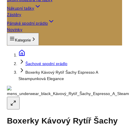
Nákupní tašky
Zástěry
Pánské spodní prádlo
Novinky
Kategorie
Šachové spodní prádlo
Boxerky Kávový Rytíř Šachy Espresso A
Steampunková Elegance
Boxerky Kávový Rytíř Šachy