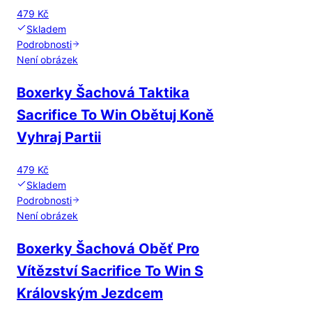
479 Kč
Skladem
Podrobnosti
Není obrázek
Boxerky Šachová Taktika
Sacrifice To Win Obětuj Koně
Vyhraj Partii
479 Kč
Skladem
Podrobnosti
Není obrázek
Boxerky Šachová Oběť Pro
Vítězství Sacrifice To Win S
Královským Jezdcem