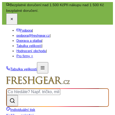
Bezplatné doručení:
nad 1.500 Kč
Při nákupu nad 1 500 Kč
bezplatné doručení.
Podpora
|
podpora@freshgear.cz
|
Doprava a platba
|
Tabulka velikostí
|
Hodnocení obchodu
|
Pro firmy +
Tabulka velikostí
Individuální tisk