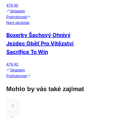
479 Kč
Skladem
Podrobnosti
Není obrázek
Boxerky Šachový Ohnivý
Jezdec Oběť Pro Vítězství
Sacrifice To Win
479 Kč
Skladem
Podrobnosti
Mohlo by vás také zajímat