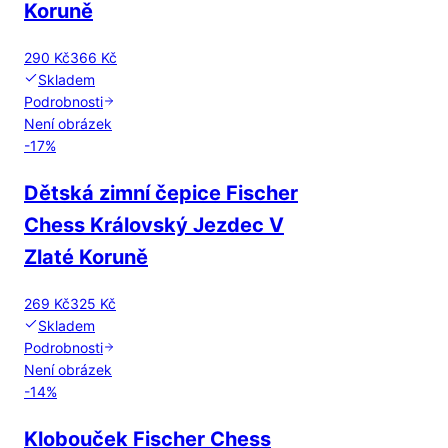
Koruně
290 Kč
366 Kč
Skladem
Podrobnosti
Není obrázek
-
17
%
Dětská zimní čepice Fischer
Chess Královský Jezdec V
Zlaté Koruně
269 Kč
325 Kč
Skladem
Podrobnosti
Není obrázek
-
14
%
Klobouček Fischer Chess