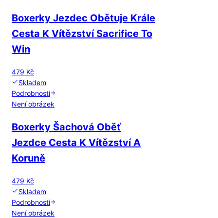
Boxerky Jezdec Obětuje Krále
Cesta K Vítězství Sacrifice To
Win
479 Kč
Skladem
Podrobnosti
Není obrázek
Boxerky Šachová Oběť
Jezdce Cesta K Vítězství A
Koruně
479 Kč
Skladem
Podrobnosti
Není obrázek