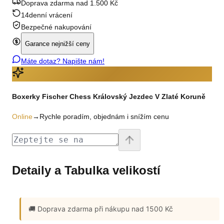
Doprava zdarma nad 1.500 Kč
14denní vrácení
Bezpečné nakupování
Garance nejnižší ceny
Máte dotaz? Napište nám!
Boxerky Fischer Chess Královský Jezdec V Zlaté Koruně
Online
→
Rychle poradím, objednám i snížím cenu
Detaily a Tabulka velikostí
🚚 Doprava zdarma
při nákupu nad 1500 Kč