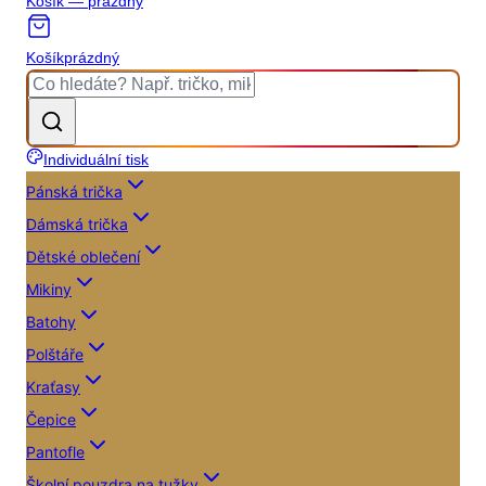
Košík — prázdný
Košík
prázdný
Individuální tisk
Pánská trička
Dámská trička
Dětské oblečení
Mikiny
Batohy
Polštáře
Kraťasy
Čepice
Pantofle
Školní pouzdra na tužky