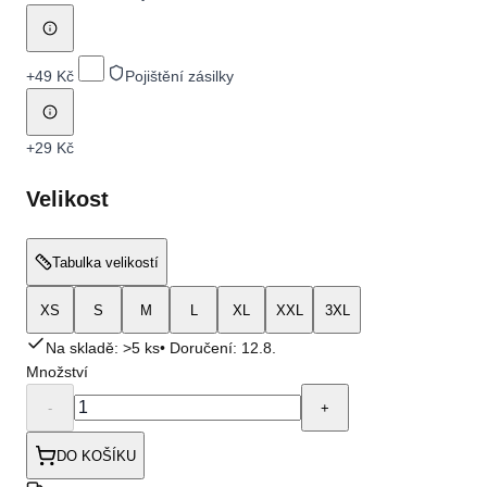
+
49 Kč
Pojištění zásilky
+
29 Kč
Velikost
Tabulka velikostí
XS
S
M
L
XL
XXL
3XL
Na skladě: >5 ks
• Doručení:
12.8.
Množství
-
+
DO KOŠÍKU