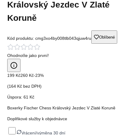
Královský Jezdec V Zlaté
Koruně
Oblíbené
Kód produktu:
cmg3xo4by008tlb043qjuw4ru
Ohodnoťte jako první!
199 Kč
260 Kč
-
23
%
(
164 Kč
bez DPH)
Úspora:
61 Kč
Boxerky Fischer Chess Královský Jezdec V Zlaté Koruně
Doplňkové služby k objednávce
Vrácení/výměna 30 dní