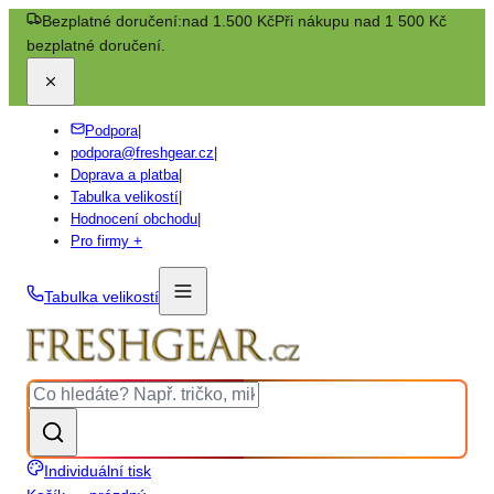
Bezplatné doručení:
nad 1.500 Kč
Při nákupu nad 1 500 Kč
bezplatné doručení.
Podpora
|
podpora@freshgear.cz
|
Doprava a platba
|
Tabulka velikostí
|
Hodnocení obchodu
|
Pro firmy +
Tabulka velikostí
Individuální tisk