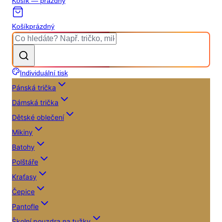
Košík — prázdný
Košík
prázdný
Individuální tisk
Pánská trička
Dámská trička
Dětské oblečení
Mikiny
Batohy
Polštáře
Kraťasy
Čepice
Pantofle
Školní pouzdra na tužky