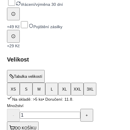
Vrácení/výměna 30 dní
+
49 Kč
Pojištění zásilky
+
29 Kč
Velikost
Tabulka velikostí
XS
S
M
L
XL
XXL
3XL
Na skladě: >5 ks
• Doručení:
11.8.
Množství
-
+
DO KOŠÍKU