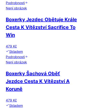
Podrobnosti
Není obrázek
Boxerky Jezdec Obětuje Krále
Cesta K Vítězství Sacrifice To
Win
479 Kč
Skladem
Podrobnosti
Není obrázek
Boxerky Šachová Oběť
Jezdce Cesta K Vítězství A
Koruně
479 Kč
Skladem