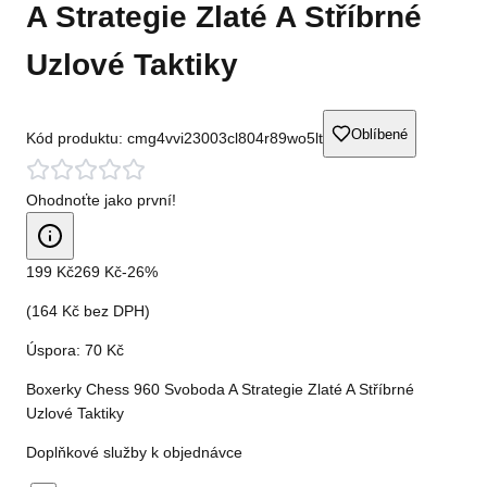
A Strategie Zlaté A Stříbrné
Uzlové Taktiky
Oblíbené
Kód produktu:
cmg4vvi23003cl804r89wo5lt
Ohodnoťte jako první!
199 Kč
269 Kč
-
26
%
(
164 Kč
bez DPH)
Úspora:
70 Kč
Boxerky Chess 960 Svoboda A Strategie Zlaté A Stříbrné
Uzlové Taktiky
Doplňkové služby k objednávce